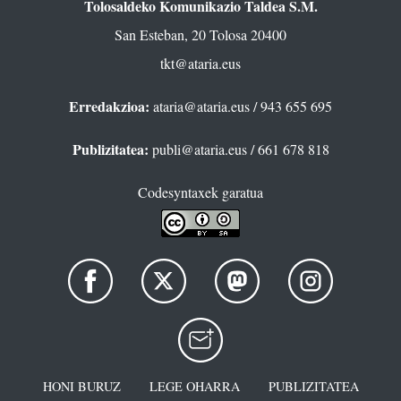
Tolosaldeko Komunikazio Taldea S.M.
San Esteban, 20 Tolosa 20400
tkt@ataria.eus
Erredakzioa:
ataria@ataria.eus
/ 943 655 695
Publizitatea:
publi@ataria.eus
/ 661 678 818
Codesyntaxek garatua
HONI BURUZ
LEGE OHARRA
PUBLIZITATEA