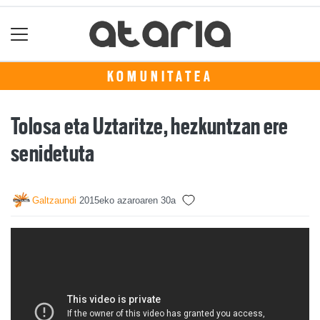
KOMUNITATEA
Tolosa eta Uztaritze, hezkuntzan ere
senidetuta
Galtzaundi
2015eko azaroaren 30a