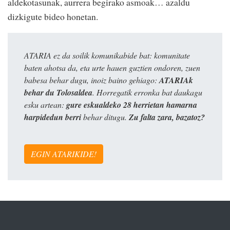
aldekotasunak, aurrera begirako asmoak… azaldu
dizkigute bideo honetan.
ATARIA ez da soilik komunikabide bat: komunitate
baten ahotsa da, eta urte hauen guztien ondoren, zuen
babesa behar dugu, inoiz baino gehiago:
ATARIAk
behar du Tolosaldea
. Horregatik erronka bat daukagu
esku artean:
gure eskualdeko 28 herrietan hamarna
harpidedun berri
behar ditugu.
Zu falta zara, bazatoz?
EGIN ATARIKIDE!