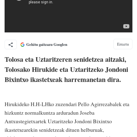
Erraztu
Gehitu gaitzazu Googlen
Tolosa eta Uztaritzeren senidetzea aitzaki,
Tolosako Hirukide eta Uztaritzeko Jondoni
Bixintxo ikastetxeak harremanetan dira.
Hirukideko H.H-LHko zuzendari Pello Agirrezabalek eta
hizkuntz normalkuntza arduradun Joseba
Antxustegietxartek Uztaritzeko Jondoni Bixintxo
ikastetxearekin senidetzeak dituen helburuak,