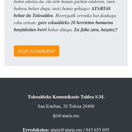
baten ahotsa da, eta urte hauen guztien ondoren, zuen
babesa behar dugu, inoiz baino gehiago:
ATARIAk
behar du Tolosaldea
. Horregatik erronka bat daukagu
esku artean:
gure eskualdeko 28 herrietan hamarna
harpidedun berri
behar ditugu.
Zu falta zara, bazatoz?
EGIN ATARIKIDE!
Tolosaldeko Komunikazio Taldea S.M.
San Esteban, 20 Tolosa 20400
tkt@ataria.eus
Erredakzioa:
ataria@ataria.eus
/ 943 655 695