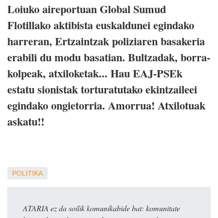
Loiuko aireportuan Global Sumud
Flotillako aktibista euskaldunei egindako
harreran, Ertzaintzak poliziaren basakeria
erabili du modu basatian. Bultzadak, borra-
kolpeak, atxiloketak... Hau EAJ-PSEk
estatu sionistak torturatutako ekintzaileei
egindako ongietorria. Amorrua! Atxilotuak
askatu!!
POLITIKA
ATARIA ez da soilik komunikabide bat: komunitate