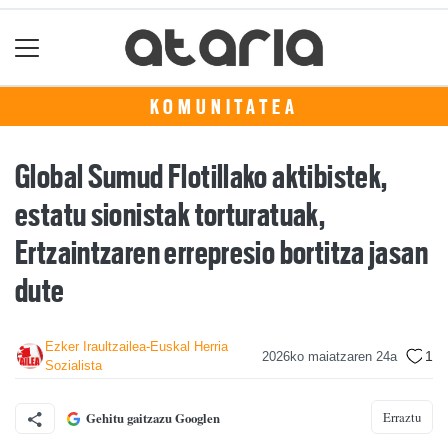
KOMUNITATEA
Global Sumud Flotillako aktibistek,
estatu sionistak torturatuak,
Ertzaintzaren errepresio bortitza jasan
dute
Ezker Iraultzailea-Euskal Herria
1
2026ko maiatzaren 24a
Sozialista
Erraztu
Gehitu gaitzazu Googlen