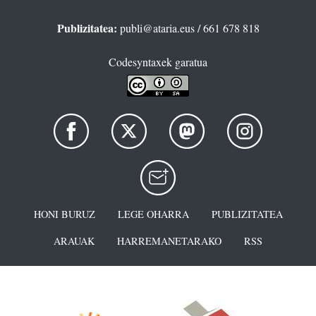
Publizitatea:
publi@ataria.eus
/ 661 678 818
Codesyntaxek garatua
HONI BURUZ
LEGE OHARRA
PUBLIZITATEA
ARAUAK
HARREMANETARAKO
RSS