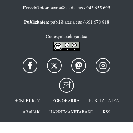
Erredakzioa:
ataria@ataria.eus
/ 943 655 695
Publizitatea:
publi@ataria.eus
/ 661 678 818
Codesyntaxek garatua
HONI BURUZ
LEGE OHARRA
PUBLIZITATEA
ARAUAK
HARREMANETARAKO
RSS