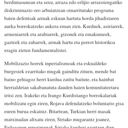
berdintasunean eta sexu, arraza edo erlijio arrazoiengatiko
diskriminazio oro arbuiatzean oinarritutako programa
baten defentsak armak eskuan hartuta horda jihadistaren
aurka borrokatzeko aukera eman zien. Kurduek, asiriarrek,
armeniarrek eta arabiarrek, gizonek eta emakumeek,
gazteek eta zaharrek, armak hartu eta porrot historikoa
eragin zieten fundamentalistei.
Mobilizazio horrek inperialismoak eta eskualdeko
burgesiek ezarritako mugak gainditu zituen, mende bat
baino gehiagoz herri kurdua zatitu baitute, eta hainbat
herrialdetan sakabanatuta dauden haien komunitateetara
iritsi zen. Irakeko eta Irango Kurdistango borrokalariak
mobilizatu egin ziren, Rojava defendatzeko boluntario gisa
euren burua eskainiz. Bitartean, Turkian herri masak
matxinadan altxatu ziren, Siriako mugarantz joanez,
Erdoganen erregimenak Siriako kurduei ezartzen dien