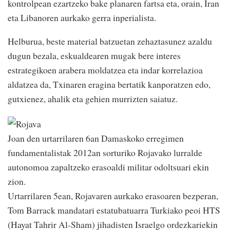
kontrolpean ezartzeko bake planaren fartsa eta, orain, Iran
eta Libanoren aurkako gerra inperialista.
Helburua, beste material batzuetan zehaztasunez azaldu
dugun bezala, eskualdearen mugak bere interes
estrategikoen arabera moldatzea eta indar korrelazioa
aldatzea da, Txinaren eragina bertatik kanporatzen edo,
gutxienez, ahalik eta gehien murrizten saiatuz.
Joan den urtarrilaren 6an Damaskoko erregimen
fundamentalistak 2012an sorturiko Rojavako lurralde
autonomoa zapaltzeko erasoaldi militar odoltsuari ekin
zion.
Urtarrilaren 5ean, Rojavaren aurkako erasoaren bezperan,
Tom Barrack mandatari estatubatuarra Turkiako peoi HTS
(Hayat Tahrir Al-Sham) jihadisten Israelgo ordezkariekin