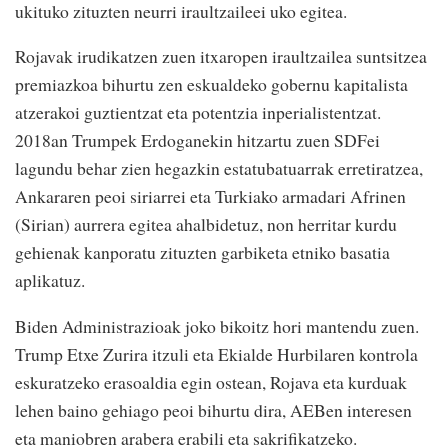
ukituko zituzten neurri iraultzaileei uko egitea.
Rojavak irudikatzen zuen itxaropen iraultzailea suntsitzea
premiazkoa bihurtu zen eskualdeko gobernu kapitalista
atzerakoi guztientzat eta potentzia inperialistentzat.
2018an Trumpek Erdoganekin hitzartu zuen SDFei
lagundu behar zien hegazkin estatubatuarrak erretiratzea,
Ankararen peoi siriarrei eta Turkiako armadari Afrinen
(Sirian) aurrera egitea ahalbidetuz, non herritar kurdu
gehienak kanporatu zituzten garbiketa etniko basatia
aplikatuz.
Biden Administrazioak joko bikoitz hori mantendu zuen.
Trump Etxe Zurira itzuli eta Ekialde Hurbilaren kontrola
eskuratzeko erasoaldia egin ostean, Rojava eta kurduak
lehen baino gehiago peoi bihurtu dira, AEBen interesen
eta maniobren arabera erabili eta sakrifikatzeko.