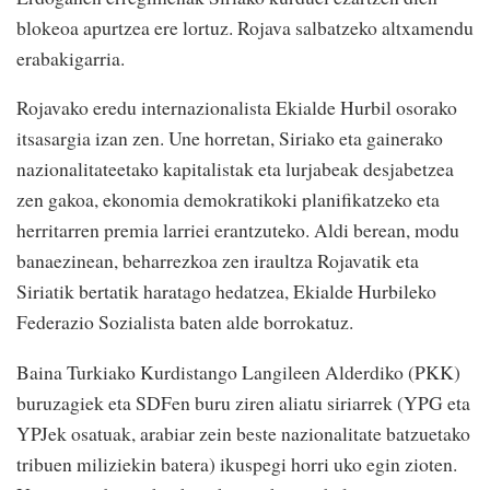
blokeoa apurtzea ere lortuz. Rojava salbatzeko altxamendu
erabakigarria.
Rojavako eredu internazionalista Ekialde Hurbil osorako
itsasargia izan zen. Une horretan, Siriako eta gainerako
nazionalitateetako kapitalistak eta lurjabeak desjabetzea
zen gakoa, ekonomia demokratikoki planifikatzeko eta
herritarren premia larriei erantzuteko. Aldi berean, modu
banaezinean, beharrezkoa zen iraultza Rojavatik eta
Siriatik bertatik haratago hedatzea, Ekialde Hurbileko
Federazio Sozialista baten alde borrokatuz.
Baina Turkiako Kurdistango Langileen Alderdiko (PKK)
buruzagiek eta SDFen buru ziren aliatu siriarrek (YPG eta
YPJek osatuak, arabiar zein beste nazionalitate batzuetako
tribuen miliziekin batera) ikuspegi horri uko egin zioten.