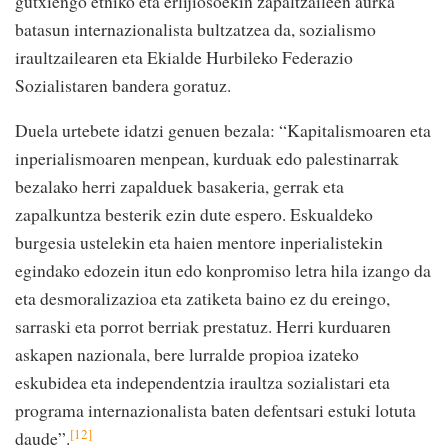
gutxiengo etniko eta erlijiosoekin zapaltzaileen aurka
batasun internazionalista bultzatzea da, sozialismo
iraultzailearen eta Ekialde Hurbileko Federazio
Sozialistaren bandera goratuz.
Duela urtebete idatzi genuen bezala: “Kapitalismoaren eta
inperialismoaren menpean, kurduak edo palestinarrak
bezalako herri zapalduek basakeria, gerrak eta
zapalkuntza besterik ezin dute espero. Eskualdeko
burgesia ustelekin eta haien mentore inperialistekin
egindako edozein itun edo konpromiso letra hila izango da
eta desmoralizazioa eta zatiketa baino ez du ereingo,
sarraski eta porrot berriak prestatuz. Herri kurduaren
askapen nazionala, bere lurralde propioa izateko
eskubidea eta independentzia iraultza sozialistari eta
programa internazionalista baten defentsari estuki lotuta
[12]
daude”.