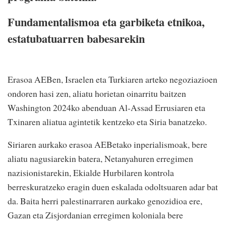
Fundamentalismoa eta garbiketa etnikoa,
estatubatuarren babesarekin
Erasoa AEBen, Israelen eta Turkiaren arteko negoziazioen
ondoren hasi zen, aliatu horietan oinarritu baitzen
Washington 2024ko abenduan Al-Assad Errusiaren eta
Txinaren aliatua agintetik kentzeko eta Siria banatzeko.
Siriaren aurkako erasoa AEBetako inperialismoak, bere
aliatu nagusiarekin batera, Netanyahuren erregimen
nazisionistarekin, Ekialde Hurbilaren kontrola
berreskuratzeko eragin duen eskalada odoltsuaren adar bat
da. Baita herri palestinarraren aurkako genozidioa ere,
Gazan eta Zisjordanian erregimen koloniala bere