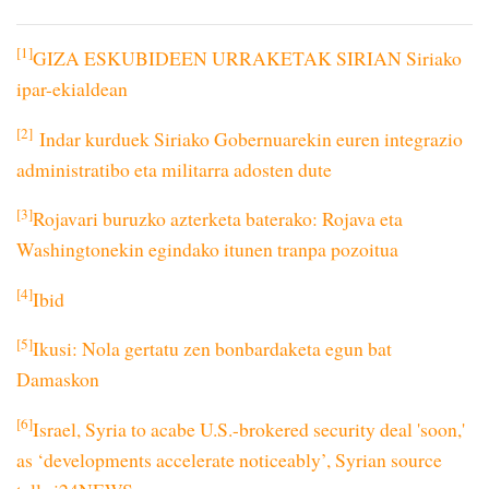
[1]
GIZA ESKUBIDEEN URRAKETAK SIRIAN Siriako
ipar-ekialdean
[2]
Indar kurduek Siriako Gobernuarekin euren integrazio
administratibo eta militarra adosten dute
[3]
Rojavari buruzko azterketa baterako: Rojava eta
Washingtonekin egindako itunen tranpa pozoitua
[4]
Ibid
[5]
Ikusi: Nola gertatu zen bonbardaketa egun bat
Damaskon
[6]
Israel, Syria to acabe U.S.-brokered security deal 'soon,'
as ‘developments accelerate noticeably’, Syrian source