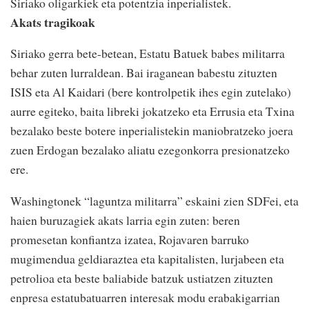
Siriako oligarkiek eta potentzia inperialistek.
Akats tragikoak
Siriako gerra bete-betean, Estatu Batuek babes militarra
behar zuten lurraldean. Bai iraganean babestu zituzten
ISIS eta Al Kaidari (bere kontrolpetik ihes egin zutelako)
aurre egiteko, baita libreki jokatzeko eta Errusia eta Txina
bezalako beste botere inperialistekin maniobratzeko joera
zuen Erdogan bezalako aliatu ezegonkorra presionatzeko
ere.
Washingtonek “laguntza militarra” eskaini zien SDFei, eta
haien buruzagiek akats larria egin zuten: beren
promesetan konfiantza izatea, Rojavaren barruko
mugimendua geldiaraztea eta kapitalisten, lurjabeen eta
petrolioa eta beste baliabide batzuk ustiatzen zituzten
enpresa estatubatuarren interesak modu erabakigarrian