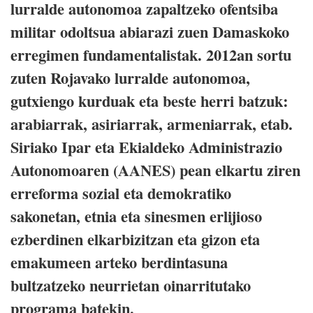
lurralde autonomoa zapaltzeko ofentsiba
militar odoltsua abiarazi zuen Damaskoko
erregimen fundamentalistak. 2012an sortu
zuten Rojavako lurralde autonomoa,
gutxiengo kurduak eta beste herri batzuk:
arabiarrak, asiriarrak, armeniarrak, etab.
Siriako Ipar eta Ekialdeko Administrazio
Autonomoaren (AANES) pean elkartu ziren
erreforma sozial eta demokratiko
sakonetan, etnia eta sinesmen erlijioso
ezberdinen elkarbizitzan eta gizon eta
emakumeen arteko berdintasuna
bultzatzeko neurrietan oinarritutako
programa batekin.