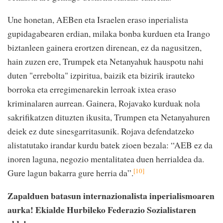
Une honetan, AEBen eta Israelen eraso inperialista
gupidagabearen erdian, milaka bonba kurduen eta Irango
biztanleen gainera erortzen direnean, ez da nagusitzen,
hain zuzen ere, Trumpek eta Netanyahuk hauspotu nahi
duten "errebolta" izpiritua, baizik eta bizirik irauteko
borroka eta erregimenarekin lerroak ixtea eraso
kriminalaren aurrean. Gainera, Rojavako kurduak nola
sakrifikatzen dituzten ikusita, Trumpen eta Netanyahuren
deiek ez dute sinesgarritasunik. Rojava defendatzeko
alistatutako irandar kurdu batek zioen bezala: “AEB ez da
inoren laguna, negozio mentalitatea duen herrialdea da.
[10]
Gure lagun bakarra gure herria da”.
Zapalduen batasun internazionalista inperialismoaren
aurka! Ekialde Hurbileko Federazio Sozialistaren