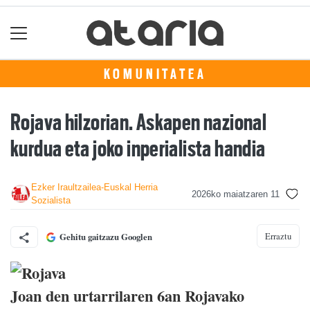
KOMUNITATEA
Rojava hilzorian. Askapen nazional
kurdua eta joko inperialista handia
Ezker Iraultzailea-Euskal Herria
2026ko maiatzaren 11
Sozialista
Erraztu
Gehitu gaitzazu Googlen
Joan den urtarrilaren 6an Rojavako