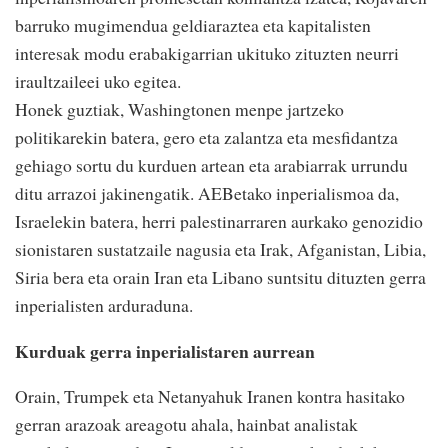
barruko mugimendua geldiaraztea eta kapitalisten
interesak modu erabakigarrian ukituko zituzten neurri
iraultzaileei uko egitea.
Honek guztiak, Washingtonen menpe jartzeko
politikarekin batera, gero eta zalantza eta mesfidantza
gehiago sortu du kurduen artean eta arabiarrak urrundu
ditu arrazoi jakinengatik. AEBetako inperialismoa da,
Israelekin batera, herri palestinarraren aurkako genozidio
sionistaren sustatzaile nagusia eta Irak, Afganistan, Libia,
Siria bera eta orain Iran eta Libano suntsitu dituzten gerra
inperialisten arduraduna.
Kurduak gerra inperialistaren aurrean
Orain, Trumpek eta Netanyahuk Iranen kontra hasitako
gerran arazoak areagotu ahala, hainbat analistak