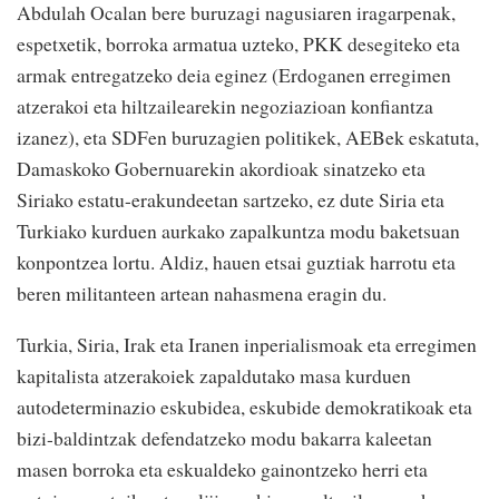
Abdulah Ocalan bere buruzagi nagusiaren iragarpenak,
espetxetik, borroka armatua uzteko, PKK desegiteko eta
armak entregatzeko deia eginez (Erdoganen erregimen
atzerakoi eta hiltzailearekin negoziazioan konfiantza
izanez), eta SDFen buruzagien politikek, AEBek eskatuta,
Damaskoko Gobernuarekin akordioak sinatzeko eta
Siriako estatu-erakundeetan sartzeko, ez dute Siria eta
Turkiako kurduen aurkako zapalkuntza modu baketsuan
konpontzea lortu. Aldiz, hauen etsai guztiak harrotu eta
beren militanteen artean nahasmena eragin du.
Turkia, Siria, Irak eta Iranen inperialismoak eta erregimen
kapitalista atzerakoiek zapaldutako masa kurduen
autodeterminazio eskubidea, eskubide demokratikoak eta
bizi-baldintzak defendatzeko modu bakarra kaleetan
masen borroka eta eskualdeko gainontzeko herri eta