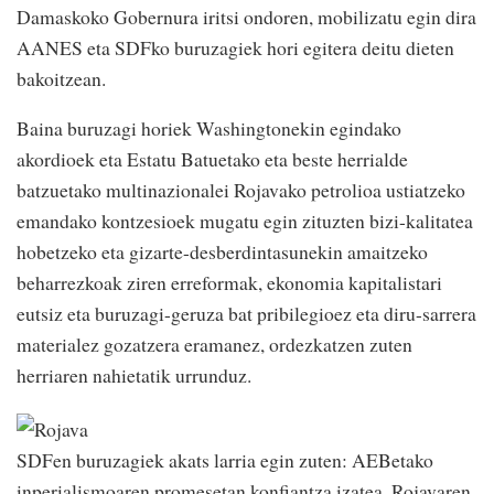
Damaskoko Gobernura iritsi ondoren, mobilizatu egin dira
AANES eta SDFko buruzagiek hori egitera deitu dieten
bakoitzean.
Baina buruzagi horiek Washingtonekin egindako
akordioek eta Estatu Batuetako eta beste herrialde
batzuetako multinazionalei Rojavako petrolioa ustiatzeko
emandako kontzesioek mugatu egin zituzten bizi-kalitatea
hobetzeko eta gizarte-desberdintasunekin amaitzeko
beharrezkoak ziren erreformak, ekonomia kapitalistari
eutsiz eta buruzagi-geruza bat pribilegioez eta diru-sarrera
materialez gozatzera eramanez, ordezkatzen zuten
herriaren nahietatik urrunduz.
SDFen buruzagiek akats larria egin zuten: AEBetako
inperialismoaren promesetan konfiantza izatea, Rojavaren