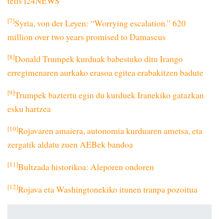
tells i24NEWS
[7]
Syria, von der Leyen: “Worrying escalation.” 620
million over two years promised to Damascus
[8]
Donald Trumpek kurduak babestuko ditu Irango
erregimenaren aurkako erasoa egitea erabakitzen badute
[9]
Trumpek baztertu egin du kurduek Iranekiko gatazkan
esku hartzea
[10]
Rojavaren amaiera, autonomia kurduaren ametsa, eta
zergatik aldatu zuen AEBek bandoa
[11]
Bultzada historikoa: Aleporen ondoren
[12]
Rojava eta Washingtonekiko itunen tranpa pozoitua