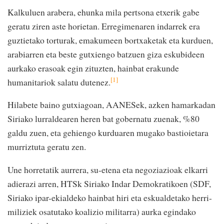
Kalkuluen arabera, ehunka mila pertsona etxerik gabe
geratu ziren aste horietan. Erregimenaren indarrek era
guztietako torturak, emakumeen bortxaketak eta kurduen,
arabiarren eta beste gutxiengo batzuen giza eskubideen
aurkako erasoak egin zituzten, hainbat erakunde
[1]
humanitariok salatu dutenez.
Hilabete baino gutxiagoan, AANESek, azken hamarkadan
Siriako lurraldearen heren bat gobernatu zuenak, %80
galdu zuen, eta gehiengo kurduaren mugako bastioietara
murriztuta geratu zen.
Une horretatik aurrera, su-etena eta negoziazioak elkarri
adierazi arren, HTSk Siriako Indar Demokratikoen (SDF,
Siriako ipar-ekialdeko hainbat hiri eta eskualdetako herri-
miliziek osatutako koalizio militarra) aurka egindako