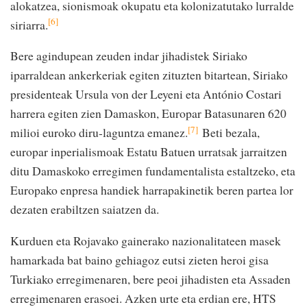
alokatzea, sionismoak okupatu eta kolonizatutako lurralde
[6]
siriarra.
Bere agindupean zeuden indar jihadistek Siriako
iparraldean ankerkeriak egiten zituzten bitartean, Siriako
presidenteak Ursula von der Leyeni eta António Costari
harrera egiten zien Damaskon, Europar Batasunaren 620
[7]
milioi euroko diru-laguntza emanez.
Beti bezala,
europar inperialismoak Estatu Batuen urratsak jarraitzen
ditu Damaskoko erregimen fundamentalista estaltzeko, eta
Europako enpresa handiek harrapakinetik beren partea lor
dezaten erabiltzen saiatzen da.
Kurduen eta Rojavako gainerako nazionalitateen masek
hamarkada bat baino gehiagoz eutsi zieten heroi gisa
Turkiako erregimenaren, bere peoi jihadisten eta Assaden
erregimenaren erasoei. Azken urte eta erdian ere, HTS