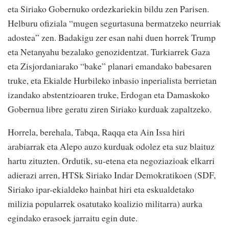
eta Siriako Gobernuko ordezkariekin bildu zen Parisen.
Helburu ofiziala “mugen segurtasuna bermatzeko neurriak
adostea” zen. Badakigu zer esan nahi duen horrek Trump
eta Netanyahu bezalako genozidentzat. Turkiarrek Gaza
eta Zisjordaniarako “bake” planari emandako babesaren
truke, eta Ekialde Hurbileko inbasio inperialista berrietan
izandako abstentzioaren truke, Erdogan eta Damaskoko
Gobernua libre geratu ziren Siriako kurduak zapaltzeko.
Horrela, berehala, Tabqa, Raqqa eta Ain Issa hiri
arabiarrak eta Alepo auzo kurduak odolez eta suz blaituz
hartu zituzten. Ordutik, su-etena eta negoziazioak elkarri
adierazi arren, HTSk Siriako Indar Demokratikoen (SDF,
Siriako ipar-ekialdeko hainbat hiri eta eskualdetako
milizia popularrek osatutako koalizio militarra) aurka
egindako erasoek jarraitu egin dute.