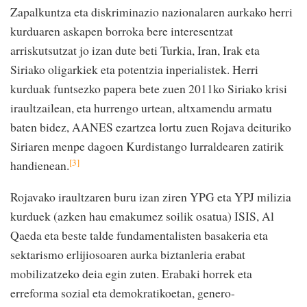
Zapalkuntza eta diskriminazio nazionalaren aurkako herri
kurduaren askapen borroka bere interesentzat
arriskutsutzat jo izan dute beti Turkia, Iran, Irak eta
Siriako oligarkiek eta potentzia inperialistek. Herri
kurduak funtsezko papera bete zuen 2011ko Siriako krisi
iraultzailean, eta hurrengo urtean, altxamendu armatu
baten bidez, AANES ezartzea lortu zuen Rojava deituriko
Siriaren menpe dagoen Kurdistango lurraldearen zatirik
[3]
handienean.
Rojavako iraultzaren buru izan ziren YPG eta YPJ milizia
kurduek (azken hau emakumez soilik osatua) ISIS, Al
Qaeda eta beste talde fundamentalisten basakeria eta
sektarismo erlijiosoaren aurka biztanleria erabat
mobilizatzeko deia egin zuten. Erabaki horrek eta
erreforma sozial eta demokratikoetan, genero-