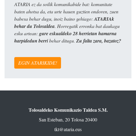
ATARIA ez da soilik komunikabide bat: komunitate
baten ahotsa da, eta urte hauen guztien ondoren, zuen
babesa behar dugu, inoiz baino gehiago:
ATARIAk
behar du Tolosaldea
. Horregatik erronka bat daukagu
esku artean:
gure eskualdeko 28 herrietan hamarna
harpidedun berri
behar ditugu.
Zu falta zara, bazatoz?
EGIN ATARIKIDE!
Tolosaldeko Komunikazio Taldea S.M.
San Esteban, 20 Tolosa 20400
tkt@ataria.eus