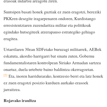
erasoak indartsu areagotu ziren.
Suntsipen basati honek guztiak ez zuen eragotzi, bereziki
PKKren desegite iragarpenaren ondoren, Kurdistango
erresistentziaren zuzendaritza militar eta politikoak
egindako hutsegiteek atzerapauso estrategiko gehiago
eragitea.
Urtarrilaren 30ean SDFetako buruzagi militarrek, AEBek
eskatuta, akordio harrigarri bat sinatu zuten, Gobernu
fundamentalistaren kontrolpean Siriako Armadan sartzea
onartuz, duela urtebete baino baldintza okerragoetan.
[2]
Eta, inoren harridurarako, kontzesio berri eta latz honek
ez zuen eragotzi posizio kurduen aurkako erasoek
jarraitzea.
Rojavako iraultza