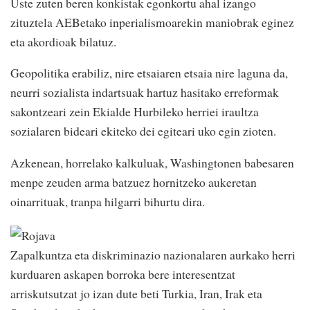
Uste zuten beren konkistak egonkortu ahal izango
zituztela AEBetako inperialismoarekin maniobrak eginez
eta akordioak bilatuz.
Geopolitika erabiliz, nire etsaiaren etsaia nire laguna da,
neurri sozialista indartsuak hartuz hasitako erreformak
sakontzeari zein Ekialde Hurbileko herriei iraultza
sozialaren bideari ekiteko dei egiteari uko egin zioten.
Azkenean, horrelako kalkuluak, Washingtonen babesaren
menpe zeuden arma batzuez hornitzeko aukeretan
oinarrituak, tranpa hilgarri bihurtu dira.
Zapalkuntza eta diskriminazio nazionalaren aurkako herri
kurduaren askapen borroka bere interesentzat
arriskutsutzat jo izan dute beti Turkia, Iran, Irak eta