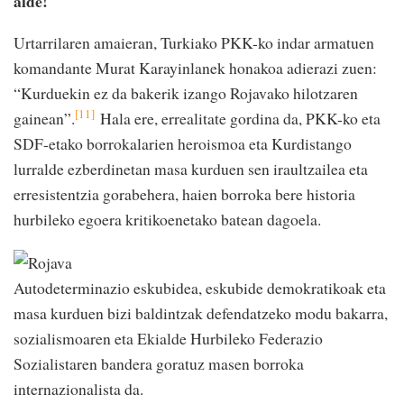
alde!
Urtarrilaren amaieran, Turkiako PKK-ko indar armatuen
komandante Murat Karayinlanek honakoa adierazi zuen:
“Kurduekin ez da bakerik izango Rojavako hilotzaren
[11]
gainean”.
Hala ere, errealitate gordina da, PKK-ko eta
SDF-etako borrokalarien heroismoa eta Kurdistango
lurralde ezberdinetan masa kurduen sen iraultzailea eta
erresistentzia gorabehera, haien borroka bere historia
hurbileko egoera kritikoenetako batean dagoela.
Autodeterminazio eskubidea, eskubide demokratikoak eta
masa kurduen bizi baldintzak defendatzeko modu bakarra,
sozialismoaren eta Ekialde Hurbileko Federazio
Sozialistaren bandera goratuz masen borroka
internazionalista da.