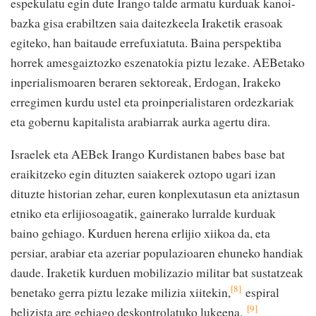
espekulatu egin dute Irango talde armatu kurduak kanoi-
bazka gisa erabiltzen saia daitezkeela Iraketik erasoak
egiteko, han baitaude errefuxiatuta. Baina perspektiba
horrek amesgaiztozko eszenatokia piztu lezake. AEBetako
inperialismoaren beraren sektoreak, Erdogan, Irakeko
erregimen kurdu ustel eta proinperialistaren ordezkariak
eta gobernu kapitalista arabiarrak aurka agertu dira.
Israelek eta AEBek Irango Kurdistanen babes base bat
eraikitzeko egin dituzten saiakerek oztopo ugari izan
dituzte historian zehar, euren konplexutasun eta aniztasun
etniko eta erlijiosoagatik, gainerako lurralde kurduak
baino gehiago. Kurduen herena erlijio xiikoa da, eta
persiar, arabiar eta azeriar populazioaren ehuneko handiak
daude. Iraketik kurduen mobilizazio militar bat sustatzeak
[8]
benetako gerra piztu lezake milizia xiitekin,
espiral
[9]
belizista are gehiago deskontrolatuko lukeena.