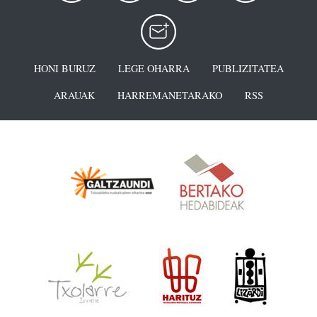
HONI BURUZ
LEGE OHARRA
PUBLIZITATEA
ARAUAK
HARREMANETARAKO
RSS