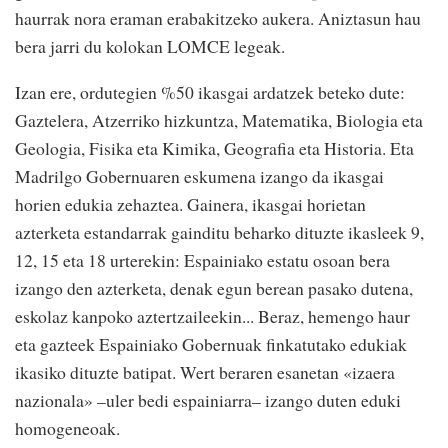
haurrak nora eraman erabakitzeko aukera. Aniztasun hau
bera jarri du kolokan LOMCE legeak.
Izan ere, ordutegien %50 ikasgai ardatzek beteko dute:
Gaztelera, Atzerriko hizkuntza, Matematika, Biologia eta
Geologia, Fisika eta Kimika, Geografia eta Historia. Eta
Madrilgo Gobernuaren eskumena izango da ikasgai
horien edukia zehaztea. Gainera, ikasgai horietan
azterketa estandarrak gainditu beharko dituzte ikasleek 9,
12, 15 eta 18 urterekin: Espainiako estatu osoan bera
izango den azterketa, denak egun berean pasako dutena,
eskolaz kanpoko aztertzaileekin... Beraz, hemengo haur
eta gazteek Espainiako Gobernuak finkatutako edukiak
ikasiko dituzte batipat. Wert beraren esanetan «izaera
nazionala» –uler bedi espainiarra– izango duten eduki
homogeneoak.