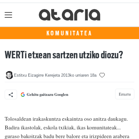
KOMUNITATEA
WERTi etxean sartzen utziko diozu?
Estitxu Eizagirre Kerejeta
2013ko urriaren 18a
Erraztu
Gehitu gaitzazu Googlen
Tolosaldean irakaskuntza eskaintza oso anitza daukagu.
Badira ikastolak, eskola txikiak, ikas komunitateak...
guraso bakoitzak badu bere balore eta irizpideen arabera