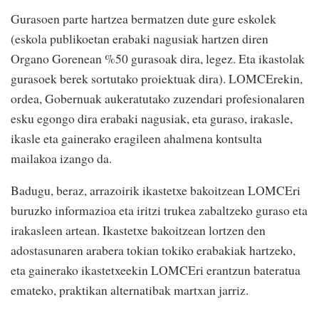
Gurasoen parte hartzea bermatzen dute gure eskolek
(eskola publikoetan erabaki nagusiak hartzen diren
Organo Gorenean %50 gurasoak dira, legez. Eta ikastolak
gurasoek berek sortutako proiektuak dira). LOMCErekin,
ordea, Gobernuak aukeratutako zuzendari profesionalaren
esku egongo dira erabaki nagusiak, eta guraso, irakasle,
ikasle eta gainerako eragileen ahalmena kontsulta
mailakoa izango da.
Badugu, beraz, arrazoirik ikastetxe bakoitzean LOMCEri
buruzko informazioa eta iritzi trukea zabaltzeko guraso eta
irakasleen artean. Ikastetxe bakoitzean lortzen den
adostasunaren arabera tokian tokiko erabakiak hartzeko,
eta gainerako ikastetxeekin LOMCEri erantzun bateratua
emateko, praktikan alternatibak martxan jarriz.