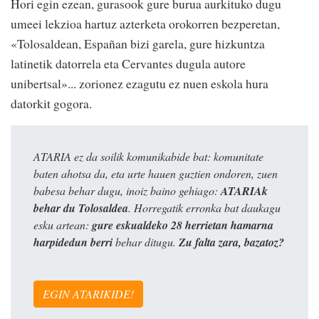
Hori egin ezean, gurasook gure burua aurkituko dugu
umeei lekzioa hartuz azterketa orokorren bezperetan,
«Tolosaldean, Españan bizi garela, gure hizkuntza
latinetik datorrela eta Cervantes dugula autore
unibertsal»... zorionez ezagutu ez nuen eskola hura
datorkit gogora.
ATARIA ez da soilik komunikabide bat: komunitate
baten ahotsa da, eta urte hauen guztien ondoren, zuen
babesa behar dugu, inoiz baino gehiago:
ATARIAk
behar du Tolosaldea
. Horregatik erronka bat daukagu
esku artean:
gure eskualdeko 28 herrietan hamarna
harpidedun berri
behar ditugu.
Zu falta zara, bazatoz?
EGIN ATARIKIDE!