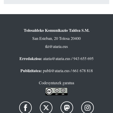
Tolosaldeko Komunikazio Taldea S.M.
San Esteban, 20 Tolosa 20400
tkt@ataria.eus
Erredakzioa:
ataria@ataria.eus
/ 943 655 695
Publizitatea:
publi@ataria.eus
/ 661 678 818
Codesyntaxek garatua