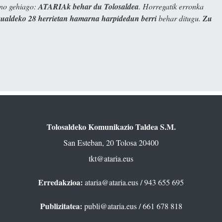
ino gehiago:
ATARIAk behar du Tolosaldea
. Horregatik erronka
kualdeko 28 herrietan hamarna harpidedun berri
behar ditugu.
Zu
Tolosaldeko Komunikazio Taldea S.M.
San Esteban, 20 Tolosa 20400
tkt@ataria.eus
Erredakzioa:
ataria@ataria.eus
/ 943 655 695
Publizitatea:
publi@ataria.eus
/ 661 678 818