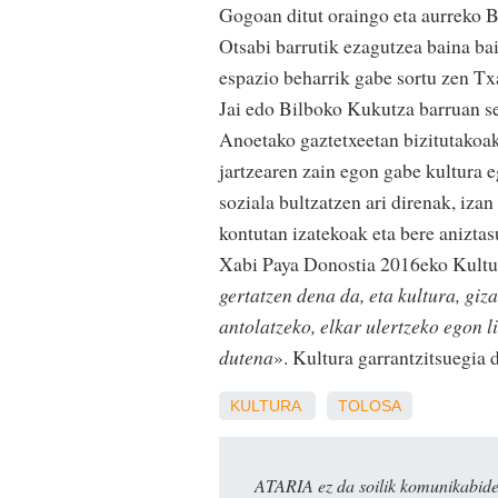
Gogoan ditut oraingo eta aurreko 
Otsabi barrutik ezagutzea baina ba
espazio beharrik gabe sortu zen Txa
Jai edo Bilboko Kukutza barruan se
Anoetako gaztetxeetan bizitutakoa
jartzearen zain egon gabe kultura eg
soziala bultzatzen ari direnak, iza
kontutan izatekoak eta bere anizta
Xabi Paya Donostia 2016eko Kultur
gertatzen dena da, eta kultura, giz
antolatzeko, elkar ulertzeko egon l
dutena
». Kultura garrantzitsuegia 
KULTURA
TOLOSA
ATARIA ez da soilik komunikabide 