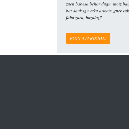
zuen babesa behar dugu, inoiz ba
bat daukagu esku artean:
gure es
falta zara, bazatoz?
EGIN ATARIKIDE!