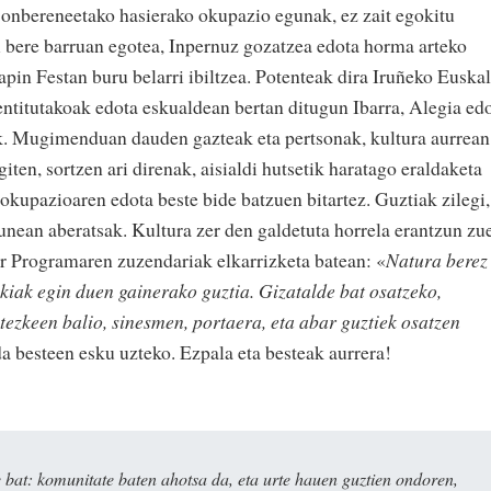
Bonbereneetako hasierako okupazio egunak, ez zait egokitu
i bere barruan egotea, Inpernuz gozatzea edota horma arteko
pin Festan buru belarri ibiltzea. Potenteak dira Iruñeko Euskal
ntitutakoak edota eskualdean bertan ditugun Ibarra, Alegia ed
k. Mugimenduan dauden gazteak eta pertsonak, kultura aurrean
iten, sortzen ari direnak, aisialdi hutsetik haratago eraldaketa
n okupazioaren edota beste bide batzuen bitartez. Guztiak zilegi,
sunean aberatsak. Kultura zer den galdetuta horrela erantzun zu
 Programaren zuzendariak elkarrizketa batean: «
Natura berez
akiak egin duen gainerako guztia. Gizatalde bat osatzeko,
itezkeen balio, sinesmen, portaera, eta abar guztiek osatzen
da besteen esku uzteko. Ezpala eta besteak aurrera!
bat: komunitate baten ahotsa da, eta urte hauen guztien ondoren,