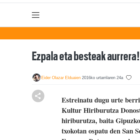
Ezpala eta besteak aurrera!
Eider Olazar Elduaien
2016ko urtarrilaren 24a
Estreinatu dugu urte berri
Kultur Hiriburutza Donost
hiriburutza, baita Gipuzk
txokotan ospatu den San S