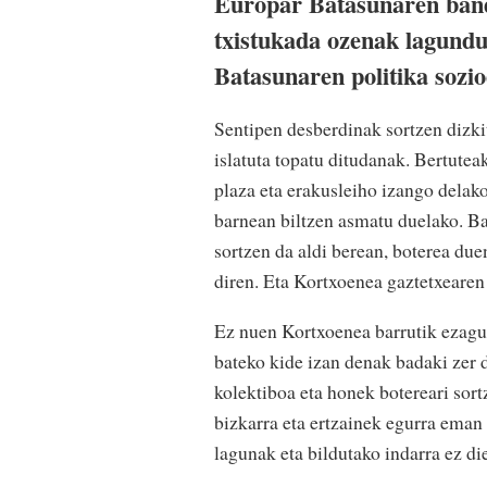
Europar Batasunaren bande
txistukada ozenak lagundu
Batasunaren politika sozi
Sentipen desberdinak sortzen dizki
islatuta topatu ditudanak. Bertuteak
plaza eta erakusleiho izango delako
barnean biltzen asmatu duelako. Ba
sortzen da aldi berean, boterea due
diren. Eta Kortxoenea gaztetxearen
Ez nuen Kortxoenea barrutik ezagut
bateko kide izan denak badaki zer 
kolektiboa eta honek botereari sor
bizkarra eta ertzainek egurra eman
lagunak eta bildutako indarra ez d