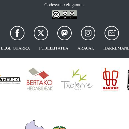
Codesyntaxek garatua
LEGE OHARRA
PUBLIZITATEA
ARAUAK
HARREMANE