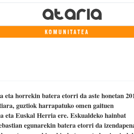
KOMUNITATEA
a eta horrekin batera etorri da aste honetan 20
iara, guztiok harrapatuko omen gaituen
oa eta Euskal Herria ere. Eskualdeko hainbat
ebastian egunarekin batera etorri da izendapen