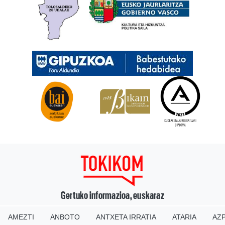
Gertuko informazioa, euskaraz
AMEZTI
ANBOTO
ANTXETA IRRATIA
ATARIA
AZP