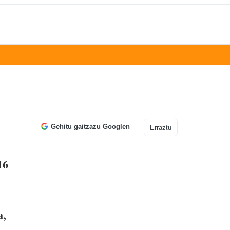
Gehitu gaitzazu Googlen
Erraztu
16
a,