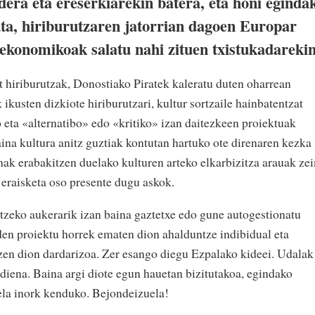
ra eta ereserkiarekin batera, eta honi eginda
ta, hiriburutzaren jatorrian dagoen Europar
oekonomikoak salatu nahi zituen txistukadarekin
t hiriburutzak, Donostiako Piratek kaleratu duten oharrean
 ikusten dizkiote hiriburutzari, kultur sortzaile hainbatentzat
 eta «alternatibo» edo «kritiko» izan daitezkeen proiektuak
ina kultura anitz guztiak kontutan hartuko ote direnaren kezka
nak erabakitzen duelako kulturen arteko elkarbizitza arauak zei
 eraisketa oso presente dugu askok.
zeko aukerarik izan baina gaztetxe edo gune autogestionatu
den proiektu horrek ematen dion ahalduntze indibidual eta
tzen dion dardarizoa. Zer esango diegu Ezpalako kideei. Udalak
 diena. Baina argi diote egun hauetan bizitutakoa, egindako
iela inork kenduko. Bejondeizuela!