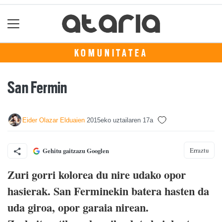
KOMUNITATEA
San Fermin
Eider Olazar Elduaien
2015eko uztailaren 17a
Erraztu
Gehitu gaitzazu Googlen
Zuri gorri kolorea du nire udako opor
hasierak. San Ferminekin batera hasten da
uda giroa, opor garaia nirean.