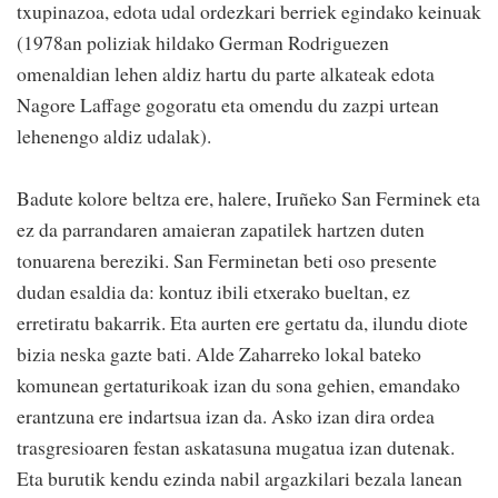
txupinazoa, edota udal ordezkari berriek egindako keinuak
(1978an poliziak hildako German Rodriguezen
omenaldian lehen aldiz hartu du parte alkateak edota
Nagore Laffage gogoratu eta omendu du zazpi urtean
lehenengo aldiz udalak).
Badute kolore beltza ere, halere, Iruñeko San Ferminek eta
ez da parrandaren amaieran zapatilek hartzen duten
tonuarena bereziki. San Ferminetan beti oso presente
dudan esaldia da: kontuz ibili etxerako bueltan, ez
erretiratu bakarrik. Eta aurten ere gertatu da, ilundu diote
bizia neska gazte bati. Alde Zaharreko lokal bateko
komunean gertaturikoak izan du sona gehien, emandako
erantzuna ere indartsua izan da. Asko izan dira ordea
trasgresioaren festan askatasuna mugatua izan dutenak.
Eta burutik kendu ezinda nabil argazkilari bezala lanean