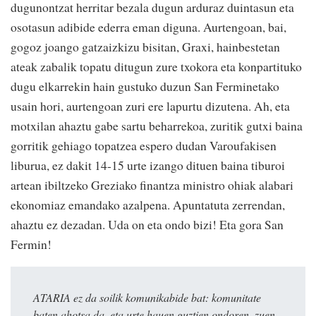
dugunontzat herritar bezala dugun arduraz duintasun eta
osotasun adibide ederra eman diguna. Aurtengoan, bai,
gogoz joango gatzaizkizu bisitan, Graxi, hainbestetan
ateak zabalik topatu ditugun zure txokora eta konpartituko
dugu elkarrekin hain gustuko duzun San Ferminetako
usain hori, aurtengoan zuri ere lapurtu dizutena. Ah, eta
motxilan ahaztu gabe sartu beharrekoa, zuritik gutxi baina
gorritik gehiago topatzea espero dudan Varoufakisen
liburua, ez dakit 14-15 urte izango dituen baina tiburoi
artean ibiltzeko Greziako finantza ministro ohiak alabari
ekonomiaz emandako azalpena. Apuntatuta zerrendan,
ahaztu ez dezadan. Uda on eta ondo bizi! Eta gora San
Fermin!
ATARIA ez da soilik komunikabide bat: komunitate
baten ahotsa da, eta urte hauen guztien ondoren, zuen