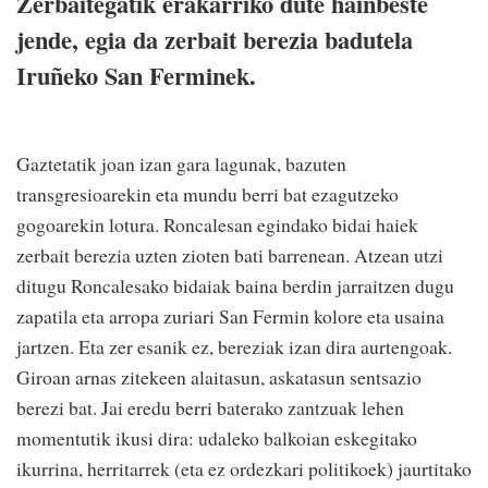
Zerbaitegatik erakarriko dute hainbeste
jende, egia da zerbait berezia badutela
Iruñeko San Ferminek.
Gaztetatik joan izan gara lagunak, bazuten
transgresioarekin eta mundu berri bat ezagutzeko
gogoarekin lotura. Roncalesan egindako bidai haiek
zerbait berezia uzten zioten bati barrenean. Atzean utzi
ditugu Roncalesako bidaiak baina berdin jarraitzen dugu
zapatila eta arropa zuriari San Fermin kolore eta usaina
jartzen. Eta zer esanik ez, bereziak izan dira aurtengoak.
Giroan arnas zitekeen alaitasun, askatasun sentsazio
berezi bat. Jai eredu berri baterako zantzuak lehen
momentutik ikusi dira: udaleko balkoian eskegitako
ikurrina, herritarrek (eta ez ordezkari politikoek) jaurtitako