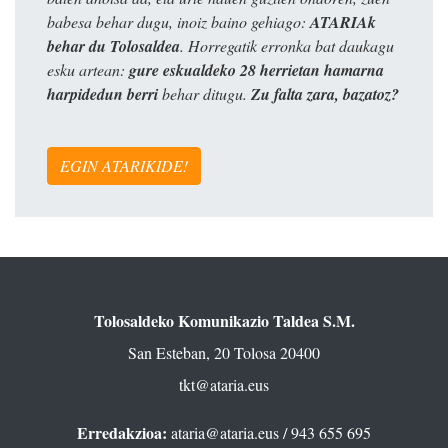
babesa behar dugu, inoiz baino gehiago:
ATARIAk
behar du Tolosaldea
. Horregatik erronka bat daukagu
esku artean:
gure eskualdeko 28 herrietan hamarna
harpidedun berri
behar ditugu.
Zu falta zara, bazatoz?
EGIN ATARIKIDE!
Tolosaldeko Komunikazio Taldea S.M.
San Esteban, 20 Tolosa 20400
tkt@ataria.eus
Erredakzioa:
ataria@ataria.eus
/ 943 655 695