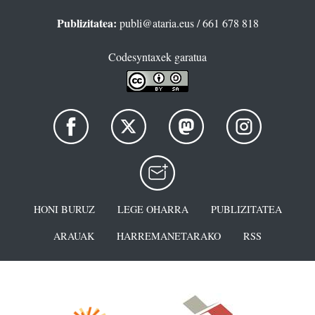
Publizitatea:
publi@ataria.eus
/ 661 678 818
Codesyntaxek garatua
HONI BURUZ
LEGE OHARRA
PUBLIZITATEA
ARAUAK
HARREMANETARAKO
RSS