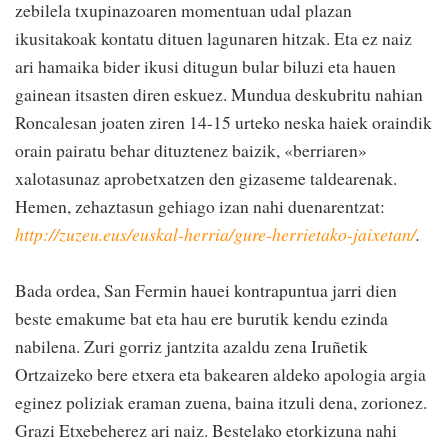
zebilela txupinazoaren momentuan udal plazan
ikusitakoak kontatu dituen lagunaren hitzak. Eta ez naiz
ari hamaika bider ikusi ditugun bular biluzi eta hauen
gainean itsasten diren eskuez. Mundua deskubritu nahian
Roncalesan joaten ziren 14-15 urteko neska haiek oraindik
orain pairatu behar dituztenez baizik, «berriaren»
xalotasunaz aprobetxatzen den gizaseme taldearenak.
Hemen, zehaztasun gehiago izan nahi duenarentzat:
http://zuzeu.eus/euskal-herria/gure-herrietako-jaixetan/
.
Bada ordea, San Fermin hauei kontrapuntua jarri dien
beste emakume bat eta hau ere burutik kendu ezinda
nabilena. Zuri gorriz jantzita azaldu zena Iruñetik
Ortzaizeko bere etxera eta bakearen aldeko apologia argia
eginez poliziak eraman zuena, baina itzuli dena, zorionez.
Grazi Etxebeherez ari naiz. Bestelako etorkizuna nahi