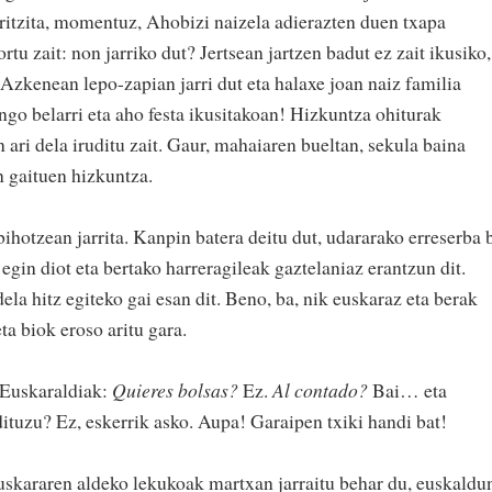
iritzita, momentuz, Ahobizi naizela adierazten duen txapa
rtu zait: non jarriko dut? Jertsean jartzen badut ez zait ikusiko,
 Azkenean lepo-zapian jarri dut eta halaxe joan naiz familia
ngo belarri eta aho festa ikusitakoan! Hizkuntza ohiturak
ari dela iruditu zait. Gaur, mahaiaren bueltan, sekula baina
 gaituen hizkuntza.
bihotzean jarrita. Kanpin batera deitu dut, udararako erreserba 
egin diot eta bertako harreragileak gaztelaniaz erantzun dit.
ela hitz egiteko gai esan dit. Beno, ba, nik euskaraz eta berak
ta biok eroso aritu gara.
 Euskaraldiak:
Quieres bolsas?
Ez.
Al contado?
Bai… eta
ituzu? Ez, eskerrik asko. Aupa! Garaipen txiki handi bat!
euskararen aldeko lekukoak martxan jarraitu behar du, euskaldu