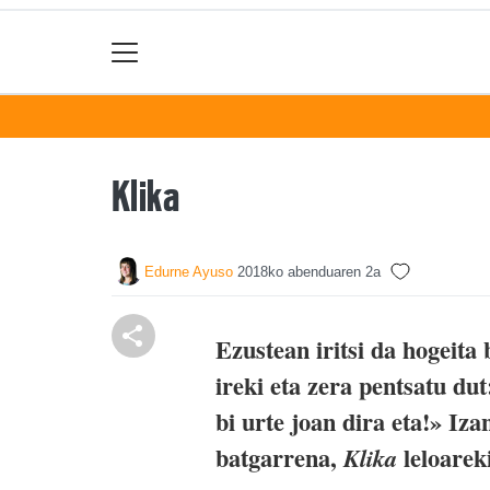
Klika
Edurne Ayuso
2018ko abenduaren 2a
Ezustean iritsi da hogeita
ireki eta zera pentsatu du
bi urte joan dira eta!» Iza
batgarrena,
leloarek
Klika