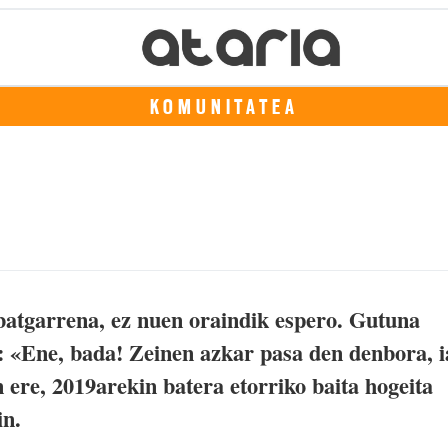
KOMUNITATEA
 batgarrena, ez nuen oraindik espero. Gutuna
t: «Ene, bada! Zeinen azkar pasa den denbora, i
n ere, 2019arekin batera etorriko baita hogeita
in.