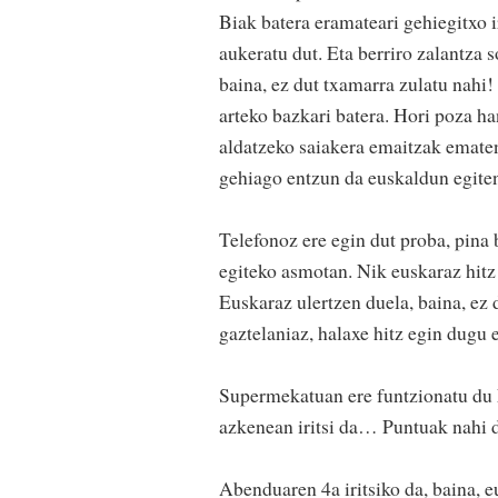
Biak batera eramateari gehiegitxo 
aukeratu dut. Eta berriro zalantza so
baina, ez dut txamarra zulatu nahi!
arteko bazkari batera. Hori poza ha
aldatzeko saiakera emaitzak ematen 
gehiago entzun da euskaldun egiten
Telefonoz ere egin dut proba, pina 
egiteko asmotan. Nik euskaraz hitz 
Euskaraz ulertzen duela, baina, ez d
gaztelaniaz, halaxe hitz egin dugu e
Supermekatuan ere funtzionatu du
azkenean iritsi da… Puntuak nahi d
Abenduaren 4a iritsiko da, baina, 