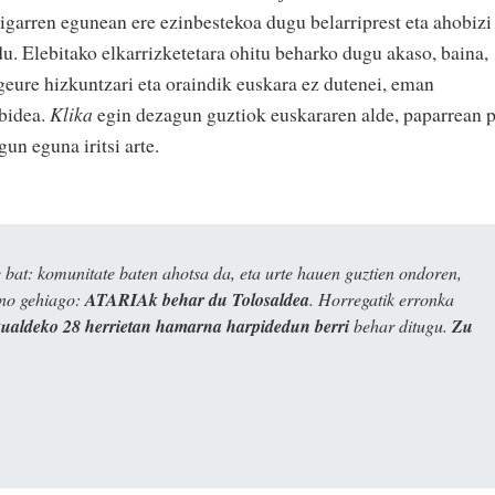
igarren egunean ere ezinbestekoa dugu belarriprest eta ahobizi
du. Elebitako elkarrizketetara ohitu beharko dugu akaso, baina,
eure hizkuntzari eta oraindik euskara ez dutenei, eman
 bidea.
Klika
egin dezagun guztiok euskararen alde, paparrean 
un eguna iritsi arte.
bat: komunitate baten ahotsa da, eta urte hauen guztien ondoren,
ino gehiago:
ATARIAk behar du Tolosaldea
. Horregatik erronka
kualdeko 28 herrietan hamarna harpidedun berri
behar ditugu.
Zu