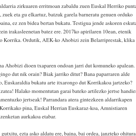
aldarria zirkuaren erritmoan zabaldu zuen Euskal Herriko punt
zu, zuek eta gu elkartuz, batzuk garela barneratu genuen orduko
 baina, ez zen bidea bertan bukatu. Testigua jende askoren eskut
ein irakasleenetan batez ere. 2017ko apirilaren 10ean, etenik
o Korrika. Ordutik, AEK-ko Ahobizi zein Belarriprestak, klika
ina Ahobizi dioen txaparen ondoan jarri dut komuneko apalean.
gingo dut nik orain? Biak jarriko ditut? Bana paparraren alde
, Euskaraldia bukatu arte itxarongo dut Korrikakoa jartzeko?
izatea! Halako momentutan garai bateko artilezko jertse handie
amentuzko jertseak! Parrandara atera gintezkeen aldarrikapen
 Korrikako pina, Euskal Herrian Euskaraz-koa, Amnistiaren
ezenketan aurkakoa etabar.
gutxitu, ezta asko aldatu ere, baina, bai ordea, janzteko ohitura