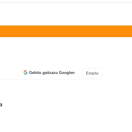
Gehitu gaitzazu Googlen
Erraztu
a