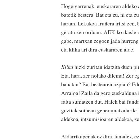
Hogeigarrenak, euskararen aldeko 
batetik bestera. Bat eta zu, ni eta 
hartan. Lekukoa Iruñera iritsi zen,
geratu zen orduan: AEK-ko ikasle z
gabe, martxan zegoen jada hurreng
eta klika ari dira euskararen alde.
Klika
hizki zuritan idatzita duen p
Eta, hara, zer nolako dilema! Zer e
banatan? Bat bestearen azpian? Edo
Arraioa! Zaila da gero euskalduna 
falta sumatzen dut. Haiek bai fund
guztiak soinean generamatzalarik:
aldekoa, intsumisioaren aldekoa, z
Aldarrikapenak ez dira, tamalez, ez 