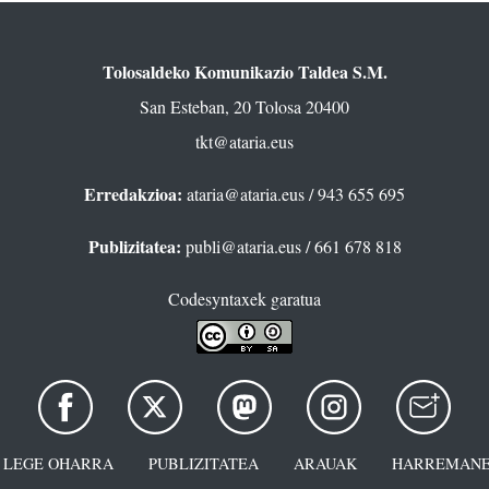
Tolosaldeko Komunikazio Taldea S.M.
San Esteban, 20 Tolosa 20400
tkt@ataria.eus
Erredakzioa:
ataria@ataria.eus
/ 943 655 695
Publizitatea:
publi@ataria.eus
/ 661 678 818
Codesyntaxek garatua
LEGE OHARRA
PUBLIZITATEA
ARAUAK
HARREMANE