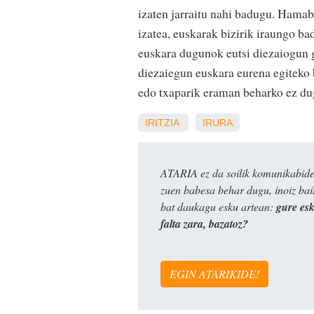
izaten jarraitu nahi badugu. Hamab
izatea, euskarak bizirik iraungo ba
euskara dugunok eutsi diezaiogun g
diezaiegun euskara eurena egiteko
edo txaparik eraman beharko ez dug
IRITZIA
IRURA
ATARIA ez da soilik komunikabide 
zuen babesa behar dugu, inoiz ba
bat daukagu esku artean:
gure es
falta zara, bazatoz?
EGIN ATARIKIDE!