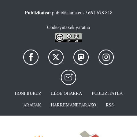
Publizitatea:
publi@ataria.eus
/ 661 678 818
Codesyntaxek garatua
HONI BURUZ
LEGE OHARRA
PUBLIZITATEA
ARAUAK
HARREMANETARAKO
RSS