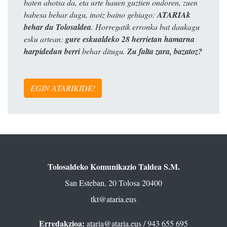
baten ahotsa da, eta urte hauen guztien ondoren, zuen
babesa behar dugu, inoiz baino gehiago:
ATARIAk
behar du Tolosaldea
. Horregatik erronka bat daukagu
esku artean:
gure eskualdeko 28 herrietan hamarna
harpidedun berri
behar ditugu.
Zu falta zara, bazatoz?
EGIN ATARIKIDE!
Tolosaldeko Komunikazio Taldea S.M.
San Esteban, 20 Tolosa 20400
tkt@ataria.eus
Erredakzioa:
ataria@ataria.eus
/ 943 655 695