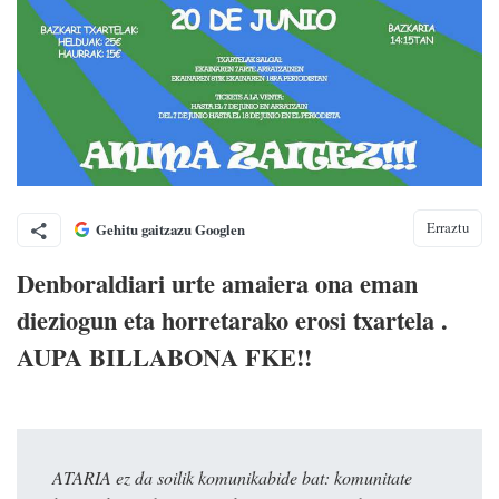
Erraztu
Gehitu gaitzazu Googlen
Denboraldiari urte amaiera ona eman
dieziogun eta horretarako erosi txartela .
AUPA BILLABONA FKE!!
ATARIA ez da soilik komunikabide bat: komunitate