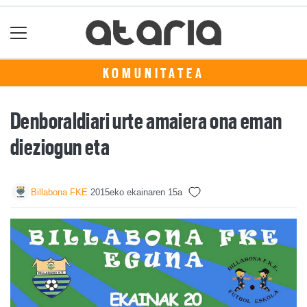
KOMUNITATEA
Denboraldiari urte amaiera ona eman
dieziogun eta
Billabona FKE
2015eko ekainaren 15a