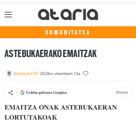
KOMUNITATEA
ASTEBUKAERAKO EMAITZAK
Billabona FKE
2014ko urtarrilaren 13a
Erraztu
Gehitu gaitzazu Googlen
EMAITZA ONAK ASTEBUKAERAN
LORTUTAKOAK