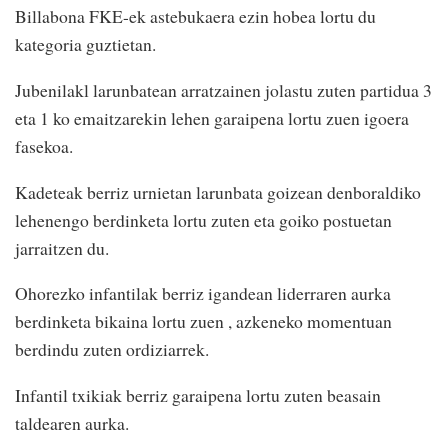
Billabona FKE-ek astebukaera ezin hobea lortu du
kategoria guztietan.
Jubenilakl larunbatean arratzainen jolastu zuten partidua 3
eta 1 ko emaitzarekin lehen garaipena lortu zuen igoera
fasekoa.
Kadeteak berriz urnietan larunbata goizean denboraldiko
lehenengo berdinketa lortu zuten eta goiko postuetan
jarraitzen du.
Ohorezko infantilak berriz igandean liderraren aurka
berdinketa bikaina lortu zuen , azkeneko momentuan
berdindu zuten ordiziarrek.
Infantil txikiak berriz garaipena lortu zuten beasain
taldearen aurka.