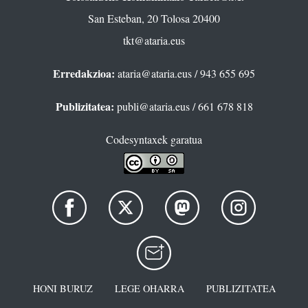
San Esteban, 20 Tolosa 20400
tkt@ataria.eus
Erredakzioa:
ataria@ataria.eus
/ 943 655 695
Publizitatea:
publi@ataria.eus
/ 661 678 818
Codesyntaxek garatua
HONI BURUZ
LEGE OHARRA
PUBLIZITATEA