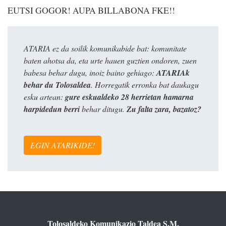
EUTSI GOGOR! AUPA BILLABONA FKE!!
ATARIA ez da soilik komunikabide bat: komunitate
baten ahotsa da, eta urte hauen guztien ondoren, zuen
babesa behar dugu, inoiz baino gehiago:
ATARIAk
behar du Tolosaldea
. Horregatik erronka bat daukagu
esku artean:
gure eskualdeko 28 herrietan hamarna
harpidedun berri
behar ditugu.
Zu falta zara, bazatoz?
EGIN ATARIKIDE!
Tolosaldeko Komunikazio Taldea S.M.