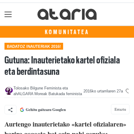
KOMUNITATEA
BADATOZ INAUTERIAK 2016!
Gutuna: Inauterietako kartel ofiziala
eta berdintasuna
Tolosako Bilgune Feminista eta
2016ko urtarrilaren 27a
ahALGARA Moreak Batukada feminista
Erraztu
Gehitu gaitzazu Googlen
Aurtengo inauterietako «kartel ofizialaren»
harira gogoeta bat egin nahi genuke: