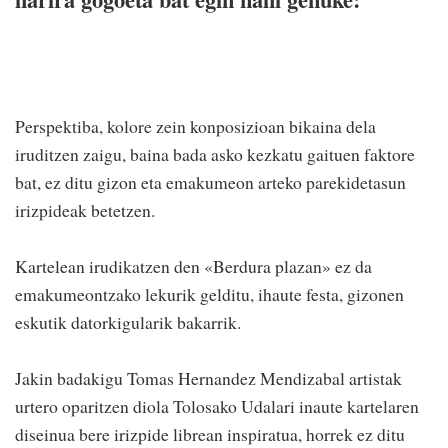
Perspektiba, kolore zein konposizioan bikaina dela
iruditzen zaigu, baina bada asko kezkatu gaituen faktore
bat, ez ditu gizon eta emakumeon arteko parekidetasun
irizpideak betetzen.
Kartelean irudikatzen den «Berdura plazan» ez da
emakumeontzako lekurik gelditu, ihaute festa, gizonen
eskutik datorkigularik bakarrik.
Jakin badakigu Tomas Hernandez Mendizabal artistak
urtero oparitzen diola Tolosako Udalari inaute kartelaren
diseinua bere irizpide librean inspiratua, horrek ez ditu