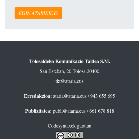
EGIN ATARIKIDE!
Tolosaldeko Komunikazio Taldea S.M.
San Esteban, 20 Tolosa 20400
tkt@ataria.eus
Erredakzioa:
ataria@ataria.eus
/ 943 655 695
Publizitatea:
publi@ataria.eus
/ 661 678 818
Codesyntaxek garatua