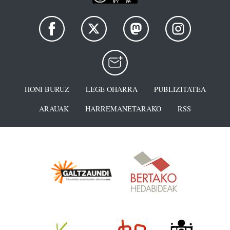
HONI BURUZ
LEGE OHARRA
PUBLIZITATEA
ARAUAK
HARREMANETARAKO
RSS