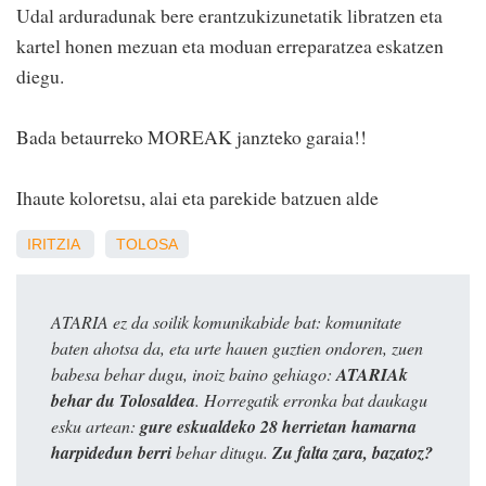
Udal arduradunak bere erantzukizunetatik libratzen eta
kartel honen mezuan eta moduan erreparatzea eskatzen
diegu.
Bada betaurreko MOREAK janzteko garaia!!
Ihaute koloretsu, alai eta parekide batzuen alde
IRITZIA
TOLOSA
ATARIA ez da soilik komunikabide bat: komunitate
baten ahotsa da, eta urte hauen guztien ondoren, zuen
babesa behar dugu, inoiz baino gehiago:
ATARIAk
behar du Tolosaldea
. Horregatik erronka bat daukagu
esku artean:
gure eskualdeko 28 herrietan hamarna
harpidedun berri
behar ditugu.
Zu falta zara, bazatoz?