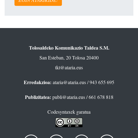
Tolosaldeko Komunikazio Taldea S.M.
San Esteban, 20 Tolosa 20400
tkt@ataria.eus
Erredakzioa:
ataria@ataria.eus
/ 943 655 695
Publizitatea:
publi@ataria.eus
/ 661 678 818
Codesyntaxek garatua