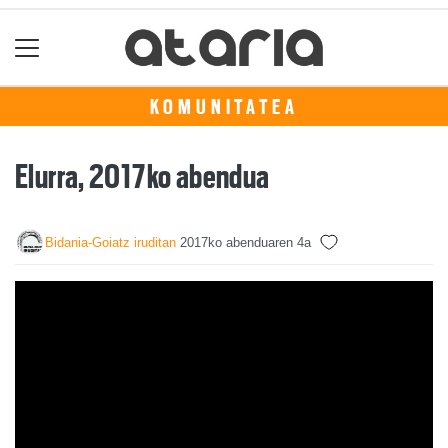
KOMUNITATEA
Elurra, 2017ko abendua
Bidania-Goiatz iruditan
2017ko abenduaren 4a