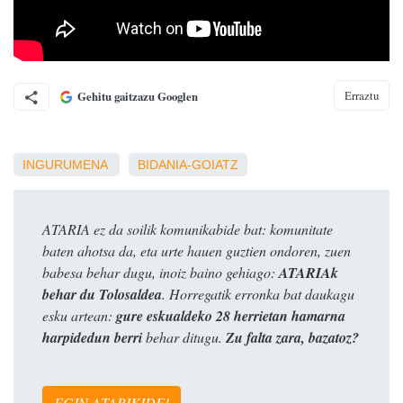
Erraztu
Gehitu gaitzazu Googlen
INGURUMENA
BIDANIA-GOIATZ
ATARIA ez da soilik komunikabide bat: komunitate
baten ahotsa da, eta urte hauen guztien ondoren, zuen
babesa behar dugu, inoiz baino gehiago:
ATARIAk
behar du Tolosaldea
. Horregatik erronka bat daukagu
esku artean:
gure eskualdeko 28 herrietan hamarna
harpidedun berri
behar ditugu.
Zu falta zara, bazatoz?
EGIN ATARIKIDE!