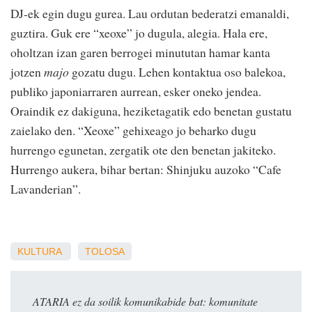
DJ-ek egin dugu gurea. Lau ordutan bederatzi emanaldi,
guztira. Guk ere “xeoxe” jo dugula, alegia. Hala ere,
oholtzan izan garen berrogei minututan hamar kanta
jotzen
majo
gozatu dugu. Lehen kontaktua oso balekoa,
publiko japoniarraren aurrean, esker oneko jendea.
Oraindik ez dakiguna, heziketagatik edo benetan gustatu
zaielako den. “Xeoxe” gehixeago jo beharko dugu
hurrengo egunetan, zergatik ote den benetan jakiteko.
Hurrengo aukera, bihar bertan: Shinjuku auzoko “Cafe
Lavanderian”.
KULTURA
TOLOSA
ATARIA ez da soilik komunikabide bat: komunitate