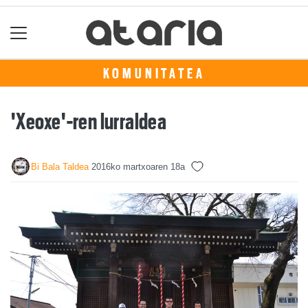
KOMUNITATEA
'Xeoxe'-ren lurraldea
Bi Bala Taldea
2016ko martxoaren 18a