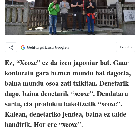
Erraztu
Gehitu gaitzazu Googlen
Ez, “Xeoxe” ez da izen japoniar bat. Gaur
konturatu gara hemen mundu bat dagoela,
baina mundu osoa zati txikitan. Denetarik
dago, baina denetarik “xeoxe”. Dendatara
sartu, eta produktu bakoitzetik “xeoxe”.
Kalean, denetariko jendea, baina ez talde
handirik. Hor ere “xeoxe”.