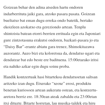
Goizean behar den adina atseden hartu ondoren
indarberrituta jaiki gara, atzoko pasara pasata. Goizean
bueltatxo bat eman dugu erreka-ondo batetik, bertako
ekoizleen azokatxo eta gereziondo artean. Tenplu
shintoista batean etorri-berrien errituala egin eta Japoniari
gure zintzotasuna erakutsi ondoren, bazkari-pasara jo eta
“Daisy Bar”-erantz abiatu gara trenez, Shimokitazawa
auzorantz. Auzo bizi eta koloretsua da, dendatxo ugari eta
dendatzar bat edo beste ere badituena. 15:00etarako iritsi
eta nahiko azkar egin dugu soinu proba.
Handik kontzertuak hasi bitartekoa dendatxoetan saltsan
aritzeko izan dugu. Etxerako “xeoxe” erosi, produktu
benetan kuriosoen artean aukeratu ostean, eta kontzertu-
aretora berriz ere. 18:30ean ateak zabaldu eta 23:00etan
itxi dituzte. Bitarte horretan, lau musika-taldek eta hiru