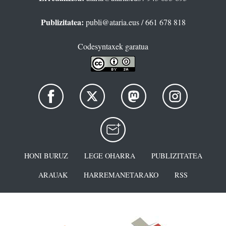
Publizitatea:
publi@ataria.eus
/ 661 678 818
Codesyntaxek garatua
HONI BURUZ
LEGE OHARRA
PUBLIZITATEA
ARAUAK
HARREMANETARAKO
RSS