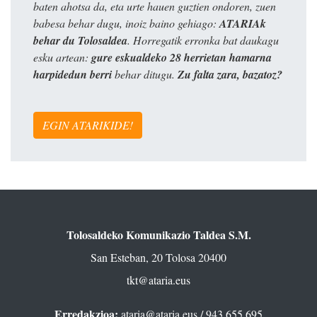
baten ahotsa da, eta urte hauen guztien ondoren, zuen
babesa behar dugu, inoiz baino gehiago:
ATARIAk
behar du Tolosaldea
. Horregatik erronka bat daukagu
esku artean:
gure eskualdeko 28 herrietan hamarna
harpidedun berri
behar ditugu.
Zu falta zara, bazatoz?
EGIN ATARIKIDE!
Tolosaldeko Komunikazio Taldea S.M.
San Esteban, 20 Tolosa 20400
tkt@ataria.eus
Erredakzioa:
ataria@ataria.eus
/ 943 655 695