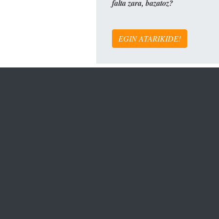
falta zara, bazatoz?
EGIN ATARIKIDE!