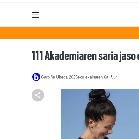
111 Akademiaren saria jaso 
Garbiñe Ubeda
2025eko ekainaren 6a