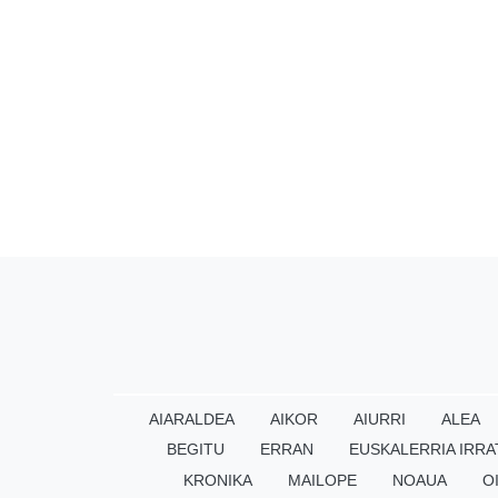
AIARALDEA
AIKOR
AIURRI
ALEA
BEGITU
ERRAN
EUSKALERRIA IRRA
KRONIKA
MAILOPE
NOAUA
O