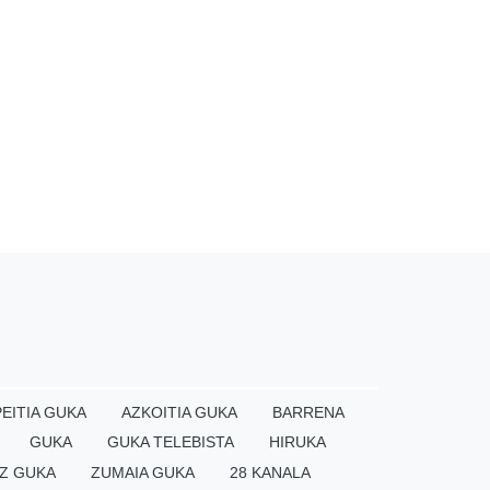
EITIA GUKA
AZKOITIA GUKA
BARRENA
GUKA
GUKA TELEBISTA
HIRUKA
Z GUKA
ZUMAIA GUKA
28 KANALA