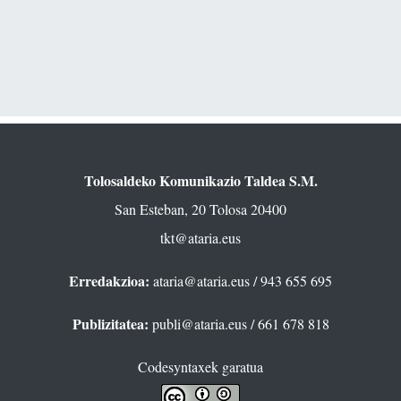
Tolosaldeko Komunikazio Taldea S.M.
San Esteban, 20 Tolosa 20400
tkt@ataria.eus
Erredakzioa:
ataria@ataria.eus
/ 943 655 695
Publizitatea:
publi@ataria.eus
/ 661 678 818
Codesyntaxek garatua