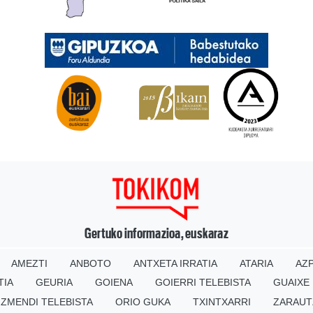
Gertuko informazioa, euskaraz
AMEZTI
ANBOTO
ANTXETA IRRATIA
ATARIA
AZP
TIA
GEURIA
GOIENA
GOIERRI TELEBISTA
GUAIXE
IZMENDI TELEBISTA
ORIO GUKA
TXINTXARRI
ZARAUT