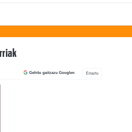
rriak
Gehitu gaitzazu Googlen
Erraztu