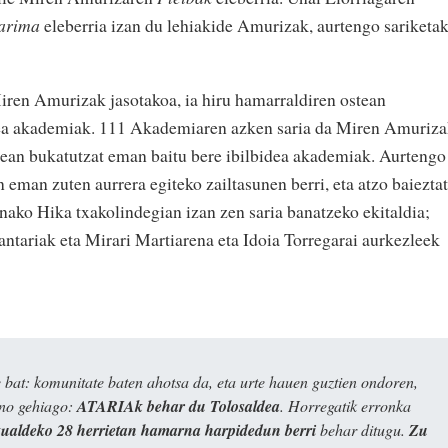
 arima
eleberria izan du lehiakide Amurizak, aurtengo sariketa
ren Amurizak jasotakoa, ia hiru hamarraldiren ostean
dea akademiak. 111 Akademiaren azken saria da Miren Amuriz
stean bukatutzat eman baitu bere ibilbidea akademiak. Aurtengo
 eman zuten aurrera egiteko zailtasunen berri, eta atzo baiezta
nako Hika txakolindegian izan zen saria banatzeko ekitaldia;
antariak eta Mirari Martiarena eta Idoia Torregarai aurkezleek
bat: komunitate baten ahotsa da, eta urte hauen guztien ondoren,
ino gehiago:
ATARIAk behar du Tolosaldea
. Horregatik erronka
kualdeko 28 herrietan hamarna harpidedun berri
behar ditugu.
Zu