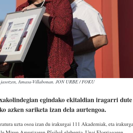
a jasotzen, Amasa-Villabonan. JON URBE / FOKU
akolindegian egindako ekitaldian iragarri dute
o azken sariketa izan dela aurtengoa.
eratura uzta osoa izan du irakurgai 111 Akademiak, eta irakurga
raile Miren Amurizaren
Pleibak
eleberria. Unai Elorriagaren