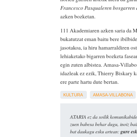
Francesco Pasqualeren bosgarren
azken bozketan.
111 Akademiaren azken saria da Mi
bukatutzat eman baitu bere ibilbi
jasotakoa, ia hiru hamarraldiren o
lehiaketako bigarren bozketa fasean
egin zuten albistea. Amasa-Villabo
idazleak ez ezik, Thierry Biskary k
ere parte hartu dute bertan.
KULTURA
AMASA-VILLABONA
ATARIA ez da soilik komunikabide 
zuen babesa behar dugu, inoiz ba
bat daukagu esku artean:
gure es