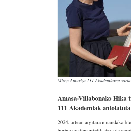
Miren Amuriza 111 Akademiaren sari
Amasa-Villabonako Hika tx
111 Akademiak antolatutak
2024. urtean argitara emandako lit
horien guztien artetik atera da ga