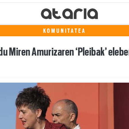
KOMUNITATEA
du Miren Amurizaren ‘Pleibak’ elebe