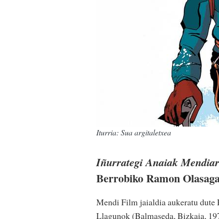
Iturria: Sua argitaletxea
Iñurrategi Anaiak Mendia
Berrobiko Ramon Olasagast
Mendi Film jaialdia aukeratu dute
Llagunok (Balmaseda, Bizkaia, 197