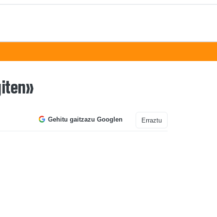
giten»
Gehitu gaitzazu Googlen
Erraztu