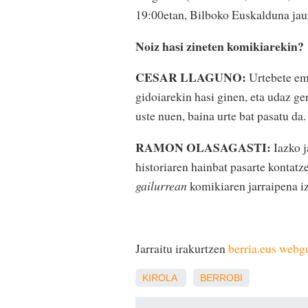
19:00etan, Bilboko Euskalduna jau
Noiz hasi zineten komikiarekin?
CESAR LLAGUNO:
Urtebete ema
gidoiarekin hasi ginen, eta udaz ge
uste nuen, baina urte bat pasatu da.
RAMON OLASAGASTI:
Iazko j
historiaren hainbat pasarte kontatz
gailurrean
komikiaren jarraipena i
Jarraitu irakurtzen
berria.eus web
KIROLA
BERROBI