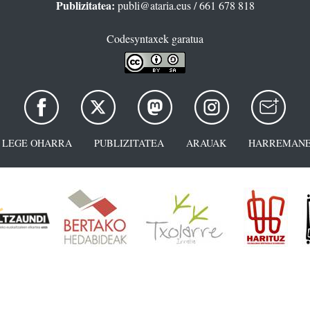
Publizitatea:
publi@ataria.eus
/ 661 678 818
Codesyntaxek garatua
LEGE OHARRA
PUBLIZITATEA
ARAUAK
HARREMANE