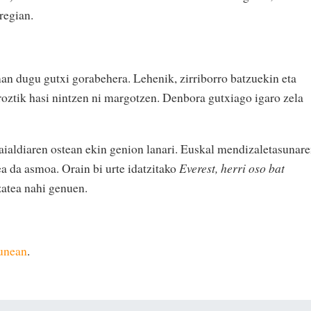
regian.
n dugu gutxi gorabehera. Lehenik, zirriborro batzuekin eta
roztik hasi nintzen ni margotzen. Denbora gutxiago igaro zela
aialdiaren ostean ekin genion lanari. Euskal mendizaletasunar
ea da asmoa. Orain bi urte idatzitako
Everest, herri oso bat
zatea nahi genuen.
gunean
.