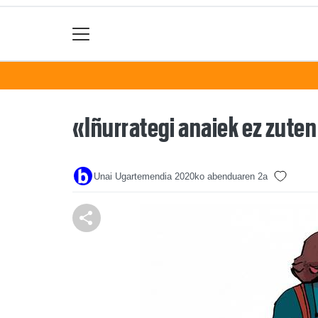
«Iñurrategi anaiek ez zuten
Unai Ugartemendia
2020ko abenduaren 2a