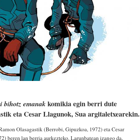
komikia egin berri dute
ri bihotz emanak
ik eta Cesar Llagunok, Sua argitaletxearekin.
 Ramon Olasagastik (Berrobi, Gipuzkoa, 1972) eta Cesar
2) beren lan berria aurkezteko. Larunbatean izango da,