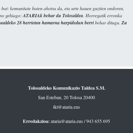
bat: komunitate baten ahotsa da, eta urte hauen guztien ondoren,
ino gehiago:
ATARIAk behar du Tolosaldea
. Horregatik erronka
kualdeko 28 herrietan hamarna harpidedun berri
behar ditugu.
Zu
Tolosaldeko Komunikazio Taldea S.M.
San Esteban, 20 Tolosa 20400
tkt@ataria.eus
Erredakzioa:
ataria@ataria.eus
/ 943 655 695