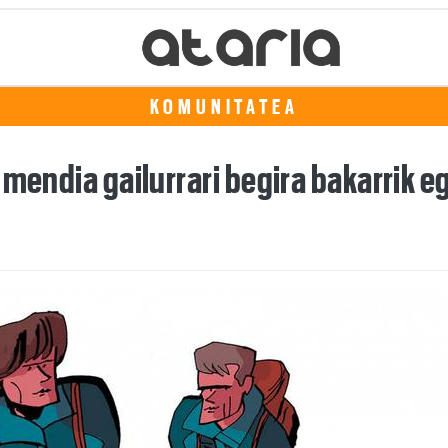
KOMUNITATEA
 mendia gailurrari begira bakarrik e