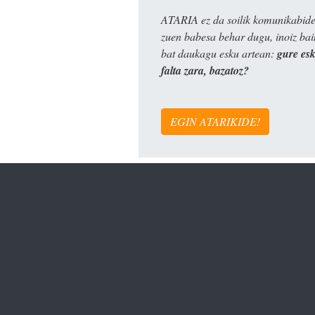
ATARIA ez da soilik komunikabide 
zuen babesa behar dugu, inoiz ba
bat daukagu esku artean:
gure es
falta zara, bazatoz?
EGIN ATARIKIDE!