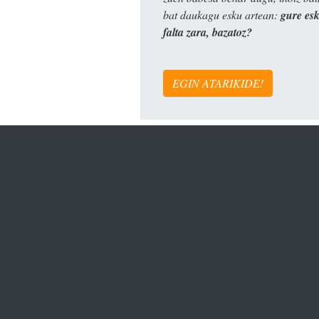
bat daukagu esku artean:
gure es
falta zara, bazatoz?
EGIN ATARIKIDE!