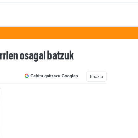
rrien osagai batzuk
Gehitu gaitzazu Googlen
Erraztu