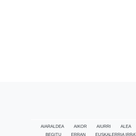
AIARALDEA
AIKOR
AIURRI
ALEA
BEGITU
ERRAN
EUSKALERRIA IRRA