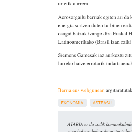
urtetik aurrera.
Aerosorgailu berriak egiten ari da
energia sortzen duten turbinen erdi
osagai batzuk izango dira Euskal H
Latinoamerikako (Brasil izan ezik)
Siemens Gamesak iaz aurkeztu zitu
lurreko haize errotarik indartsuena
Berria.eus webgunean
argitaratutak
EKONOMIA
ASTEASU
ATARIA ez da soilik komunikabide 
zuen babesa behar dugu, inoiz ba