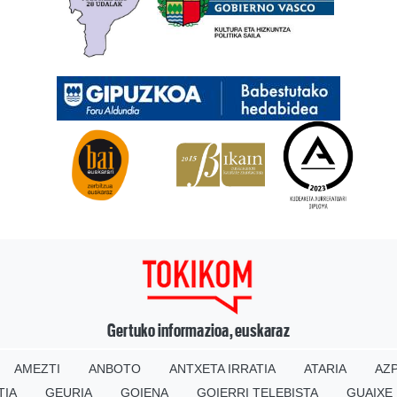
Gertuko informazioa, euskaraz
AMEZTI
ANBOTO
ANTXETA IRRATIA
ATARIA
AZP
TIA
GEURIA
GOIENA
GOIERRI TELEBISTA
GUAIXE