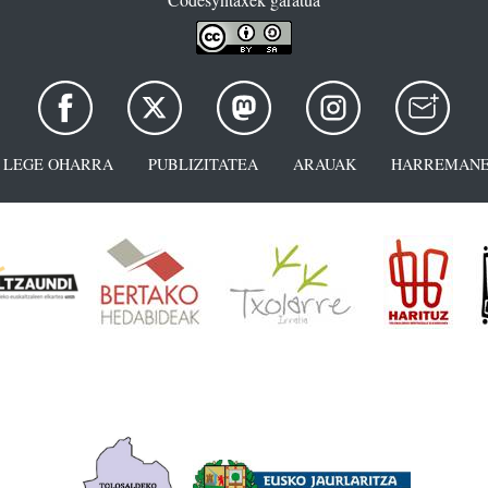
LEGE OHARRA
PUBLIZITATEA
ARAUAK
HARREMANE