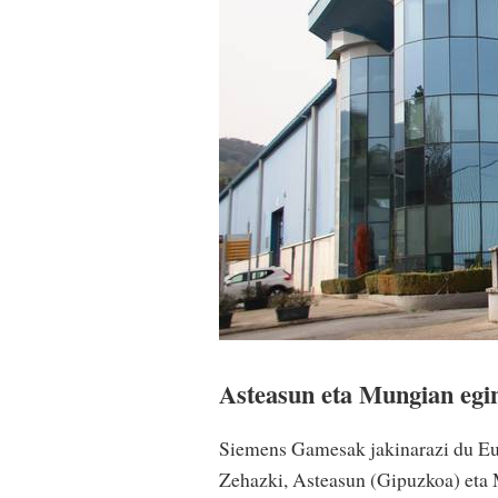
Asteasun eta Mungian egin
Siemens Gamesak jakinarazi du Eusk
Zehazki, Asteasun (Gipuzkoa) eta M