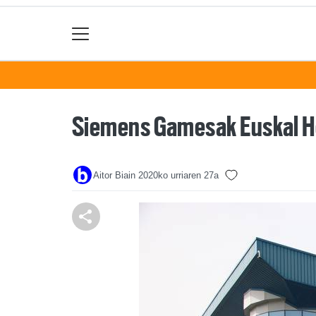
Siemens Gamesak Euskal Her
Aitor Biain
2020ko urriaren 27a