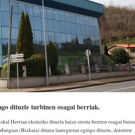
go dituzte turbinen osagai berriak.
al Herrian ekoitziko dituela haize errota berrien osagai batzu
ungian (Bizkaia) dituen lantegietan egingo dituzte, datorren