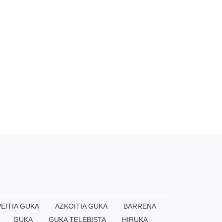
EITIA GUKA
AZKOITIA GUKA
BARRENA
GUKA
GUKA TELEBISTA
HIRUKA