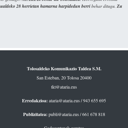
kualdeko 28 herrietan hamarna harpidedun berri
behar ditugu.
Zu
Tolosaldeko Komunikazio Taldea S.M.
San Esteban, 20 Tolosa 20400
tkt@ataria.eus
Erredakzioa:
ataria@ataria.eus
/ 943 655 695
Publizitatea:
publi@ataria.eus
/ 661 678 818
Codesyntaxek garatua