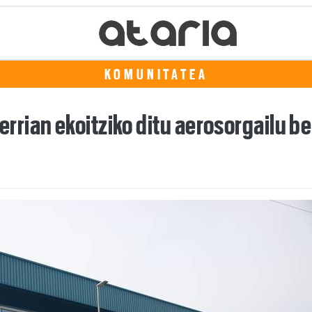
KOMUNITATEA
rian ekoitziko ditu aerosorgailu be