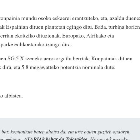
 konpainia mundu osoko eskaerei erantzuteko, eta, azaldu duene
ak Espainian dituen plantetan egingo ditu. Bada, turbina horien
errian ekoitziko dituztenak. Europako, Afrikako eta
 parke eolikoetarako izango dira.
en SG 5.X izeneko aerosorgailu berriak. Konpainiak dituen
k dira, eta 5.8 megawatteko potentzia nominala dute.
o albistea.
bat: komunitate baten ahotsa da, eta urte hauen guztien ondoren,
ino gehiago:
ATARIAk behar du Tolosaldea
. Horregatik erronka