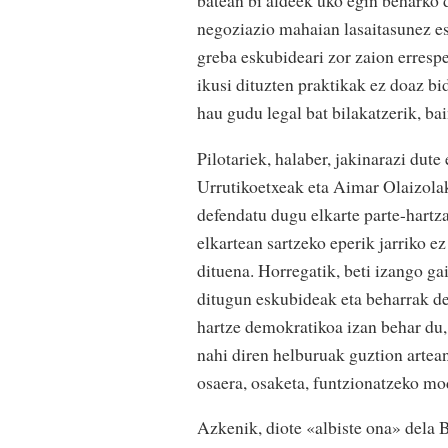
batean bi aldeek uko egin beharko d
negoziazio mahaian lasaitasunez ese
greba eskubideari zor zaion erresp
ikusi dituzten praktikak ez doaz bi
hau gudu legal bat bilakatzerik, ba
Pilotariek, halaber, jakinarazi dut
Urrutikoetxeak eta Aimar Olaizolak
defendatu dugu elkarte parte-hartza
elkartean sartzeko eperik jarriko e
dituena. Horregatik, beti izango ga
ditugun eskubideak eta beharrak de
hartze demokratikoa izan behar du, 
nahi diren helburuak guztion artean
osaera, osaketa, funtzionatzeko mo
Azkenik, diote «albiste ona» dela 