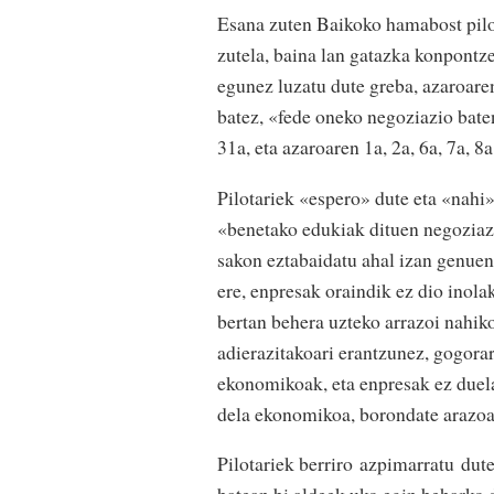
Esana zuten Baikoko hamabost pilot
zutela, baina lan gatazka konpontze
egunez luzatu dute greba, azaroaren
batez, «fede oneko negoziazio bate
31a, eta azaroaren 1a, 2a, 6a, 7a, 8
Pilotariek «espero» dute eta «nahi
«benetako edukiak dituen negoziazi
sakon eztabaidatu ahal izan genuen,
ere, enpresak oraindik ez dio inolak
bertan behera uzteko arrazoi nahik
adierazitakoari erantzunez, gogorar
ekonomikoak, eta enpresak ez duela
dela ekonomikoa, borondate arazoa
Pilotariek berriro azpimarratu dut