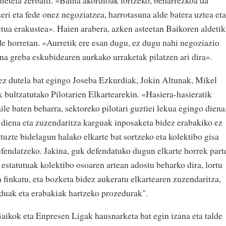
ietela zerbaiti. «Baina akordioak lortzeko, beharrezkoa da
ri eta fede onez negoziatzea, harrotasuna alde batera uztea eta
etua erakustea». Haien arabera, azken asteetan Baikoren aldetik
de horretan. «Aurretik ere esan dugu, ez dugu nahi negoziazio
ina greba eskubidearen aurkako urraketak pilatzen ari dira».
e ez dutela bat egingo Joseba Ezkurdiak, Jokin Altunak, Mikel
 bultzatutako Pilotarien Elkartearekin. «Hasiera-hasieratik
ile baten beharra, sektoreko pilotari guztiei lekua egingo diena
z diena eta zuzendaritza karguak inposaketa bidez erabakiko ez
ituzte bidelagun halako elkarte bat sortzeko eta kolektibo gisa
fendatzeko. Jakina, guk defendatuko dugun elkarte horrek part
estatutuak kolektibo osoaren artean adostu beharko dira, lortu
 finkatu, eta bozketa bidez aukeratu elkartearen zuzendaritza,
duak eta erabakiak hartzeko prozedurak".
Baikok eta Enpresen Ligak hausnarketa bat egin izana eta talde