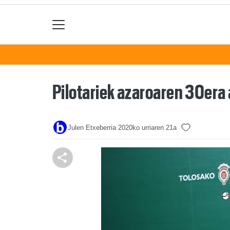
Pilotariek azaroaren 30era 
Julen Etxeberria
2020ko urriaren 21a