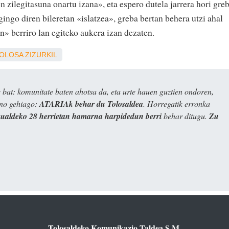
n zilegitasuna onartu izana», eta espero dutela jarrera hori gre
ngo diren bileretan «islatzea», greba bertan behera utzi ahal
n» berriro lan egiteko aukera izan dezaten.
OLOSA
ZIZURKIL
bat: komunitate baten ahotsa da, eta urte hauen guztien ondoren,
ino gehiago:
ATARIAk behar du Tolosaldea
. Horregatik erronka
kualdeko 28 herrietan hamarna harpidedun berri
behar ditugu.
Zu
Tolosaldeko Komunikazio Taldea S.M.