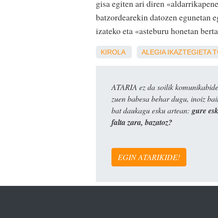
gisa egiten ari diren «aldarrikapene
batzordearekin datozen egunetan egi
izateko eta «asteburu honetan berta
KIROLA
ALEGIA
IKAZTEGIETA
T
ATARIA ez da soilik komunikabide 
zuen babesa behar dugu, inoiz ba
bat daukagu esku artean:
gure es
falta zara, bazatoz?
EGIN ATARIKIDE!