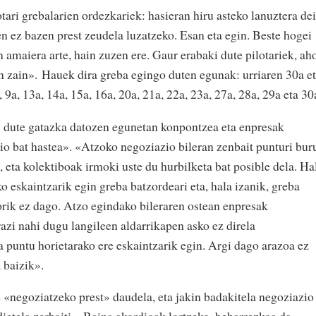
ari grebalarien ordezkariek: hasieran hiru asteko lanuztera dei
n ez bazen prest zeudela luzatzeko. Esan eta egin. Beste hogei
 amaiera arte, hain zuzen ere. Gaur erabaki dute pilotariek, ah
n zain». Hauek dira greba egingo duten egunak: urriaren 30a e
a, 9a, 13a, 14a, 15a, 16a, 20a, 21a, 22a, 23a, 27a, 28a, 29a eta 3
» dute gatazka datozen egunetan konpontzea eta enpresak
o bat hastea». «Atzoko negoziazio bileran zenbait punturi bur
 eta kolektiboak irmoki uste du hurbilketa bat posible dela. Ha
o eskaintzarik egin greba batzordeari eta, hala izanik, greba
orik ez dago. Atzo egindako bileraren ostean enpresak
azi nahi dugu langileen aldarrikapen asko ez direla
 puntu horietarako ere eskaintzarik egin. Argi dago arazoa ez
 baizik».
e «negoziatzeko prest» daudela, eta jakin badakitela negoziazio