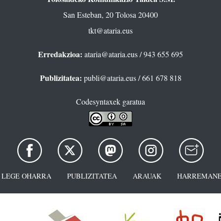
San Esteban, 20 Tolosa 20400
tkt@ataria.eus
Erredakzioa:
ataria@ataria.eus
/ 943 655 695
Publizitatea:
publi@ataria.eus
/ 661 678 818
Codesyntaxek garatua
LEGE OHARRA
PUBLIZITATEA
ARAUAK
HARREMANE