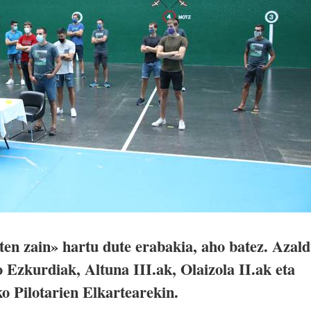
ten zain» hartu dute erabakia, aho batez. Azal
o Ezkurdiak, Altuna III.ak, Olaizola II.ak eta
o Pilotarien Elkartearekin.