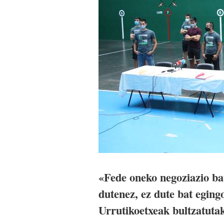
«Fede oneko negoziazio ba
dutenez, ez dute bat eging
Urrutikoetxeak bultzatutak