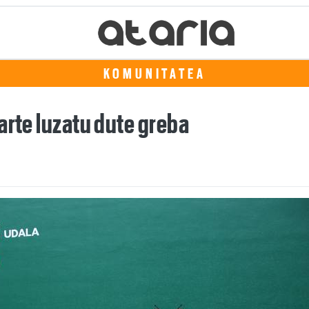
KOMUNITATEA
arte luzatu dute greba