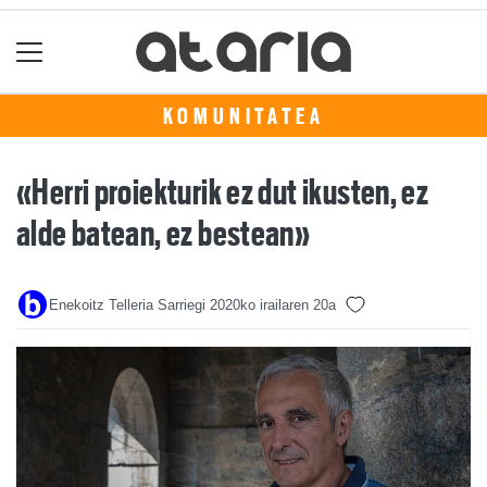
KOMUNITATEA
«Herri proiekturik ez dut ikusten, ez
alde batean, ez bestean»
Enekoitz Telleria Sarriegi
2020ko irailaren 20a