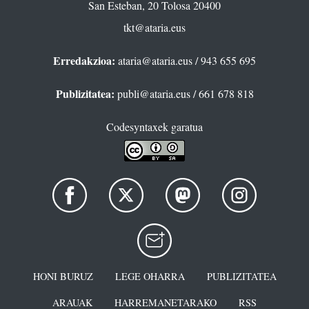
San Esteban, 20 Tolosa 20400
tkt@ataria.eus
Erredakzioa:
ataria@ataria.eus
/ 943 655 695
Publizitatea:
publi@ataria.eus
/ 661 678 818
Codesyntaxek garatua
HONI BURUZ
LEGE OHARRA
PUBLIZITATEA
ARAUAK
HARREMANETARAKO
RSS