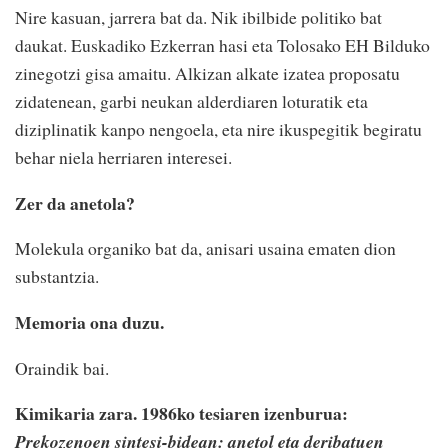
Nire kasuan, jarrera bat da. Nik ibilbide politiko bat
daukat. Euskadiko Ezkerran hasi eta Tolosako EH Bilduko
zinegotzi gisa amaitu. Alkizan alkate izatea proposatu
zidatenean, garbi neukan alderdiaren loturatik eta
diziplinatik kanpo nengoela, eta nire ikuspegitik begiratu
behar niela herriaren interesei.
Zer da anetola?
Molekula organiko bat da, anisari usaina ematen dion
substantzia.
Memoria ona duzu.
Oraindik bai.
Kimikaria zara. 1986ko tesiaren izenburua:
Prekozenoen sintesi-bidean: anetol eta deribatuen