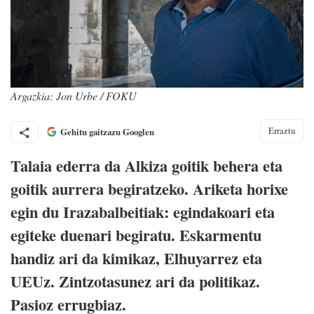
Argazkia: Jon Urbe / FOKU
Erraztu
Gehitu gaitzazu Googlen
Talaia ederra da Alkiza goitik behera eta
goitik aurrera begiratzeko. Ariketa horixe
egin du Irazabalbeitiak: egindakoari eta
egiteke duenari begiratu. Eskarmentu
handiz ari da kimikaz, Elhuyarrez eta
UEUz. Zintzotasunez ari da politikaz.
Pasioz errugbiaz.