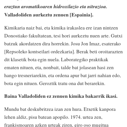
eraztun aromatikoaren hidroxilazio eta nitrazioa.
Valladoliden aurkeztu zenuen [Espainia].
Kimikaria naiz bai, eta kimika irakaslea ere izan nintzen
Donostiako fakultatean, tesi hori aurkeztu nuen arte. Gutxi
batzuk akordatzen dira horrekin. Josu Jon Imaz, esaterako
[Repsoleko kontseilari ordezkaria]. Berak beti oroitarazten
dit klasetik bota egin nuela. Laborategiko praktikak
ematen nituen, eta, nonbait, talde bat jolasean hasi zen
hango tresneriarekin, eta ordena apur bat jarri nahian edo,
bota egin nituen. Geroztik tratu ona dut berarekin.
Baina Valladoliden ez zenuen kimika bakarrik ikasi.
Mundu bat deskubritzea izan zen hura. Etxetik kanpora
lehen aldiz, pisu batean apopilo. 1974. urtea zen,
frankismoaren azken urteak ziren, giro oso mugitua