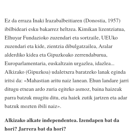
Ez da erraza Inaki Irazabalbeitiaren (Donostia, 1957)
ibilbideari esku bakarrez heltzea. Kimikan lizentziatua,
Elhuyar Fundazioko zuzendari eta sortzaile, UEUko
zuzendari eta kide, zientzia dibulgatzailea, Aralar
alderdiko kidea eta Gipuzkoako zerrendaburua,
Europarlamentaria, euskaltzain urgazlea, idazlea...
Alkizako (Gipuzkoa) udaletxera baratzeko lanak eginda
iritsi da: «Mahastian aritu naiz lanean. Ehun landare jarri
ditugu etxean ardo zuria egiteko asmoz, baina haizeak
parra batzuk mugitu ditu, eta haiek zutik jartzen eta adar
batzuk mozten ibili naiz».
Alkizako alkate independentea. Izendapen bat da
hori? Jarrera bat da hori?