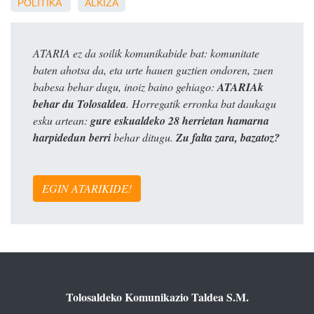
POLITIKA
ALKIZA
ATARIA ez da soilik komunikabide bat: komunitate
baten ahotsa da, eta urte hauen guztien ondoren, zuen
babesa behar dugu, inoiz baino gehiago:
ATARIAk
behar du Tolosaldea
. Horregatik erronka bat daukagu
esku artean:
gure eskualdeko 28 herrietan hamarna
harpidedun berri
behar ditugu.
Zu falta zara, bazatoz?
EGIN ATARIKIDE!
Tolosaldeko Komunikazio Taldea S.M.