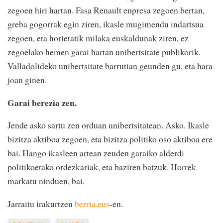
zegoen hiri hartan. Fasa Renault enpresa zegoen bertan,
greba gogorrak egin ziren, ikasle mugimendu indartsua
zegoen, eta horietatik milaka euskaldunak ziren, ez
zegoelako hemen garai hartan unibertsitate publikorik.
Valladolideko unibertsitate barrutian geunden gu, eta hara
joan ginen.
Garai berezia zen.
Jende asko sartu zen orduan unibertsitatean. Asko. Ikasle
bizitza aktiboa zegoen, eta bizitza politiko oso aktiboa ere
bai. Hango ikasleen artean zeuden garaiko alderdi
politikoetako ordezkariak, eta baziren batzuk. Horrek
markatu ninduen, bai.
Jarraitu irakurtzen
berria.eus
-en.