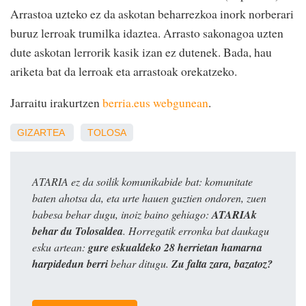
Arrastoa uzteko ez da askotan beharrezkoa inork norberari
buruz lerroak trumilka idaztea. Arrasto sakonagoa uzten
dute askotan lerrorik kasik izan ez dutenek. Bada, hau
ariketa bat da lerroak eta arrastoak orekatzeko.
Jarraitu irakurtzen
berria.eus webgunean
.
GIZARTEA
TOLOSA
ATARIA ez da soilik komunikabide bat: komunitate
baten ahotsa da, eta urte hauen guztien ondoren, zuen
babesa behar dugu, inoiz baino gehiago:
ATARIAk
behar du Tolosaldea
. Horregatik erronka bat daukagu
esku artean:
gure eskualdeko 28 herrietan hamarna
harpidedun berri
behar ditugu.
Zu falta zara, bazatoz?