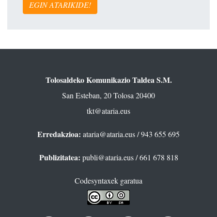
EGIN ATARIKIDE!
Tolosaldeko Komunikazio Taldea S.M.
San Esteban, 20 Tolosa 20400
tkt@ataria.eus
Erredakzioa:
ataria@ataria.eus
/ 943 655 695
Publizitatea:
publi@ataria.eus
/ 661 678 818
Codesyntaxek garatua