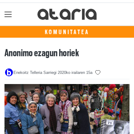
KOMUNITATEA
Anonimo ezagun horiek
Enekoitz Telleria Sarriegi
2020ko irailaren 15a