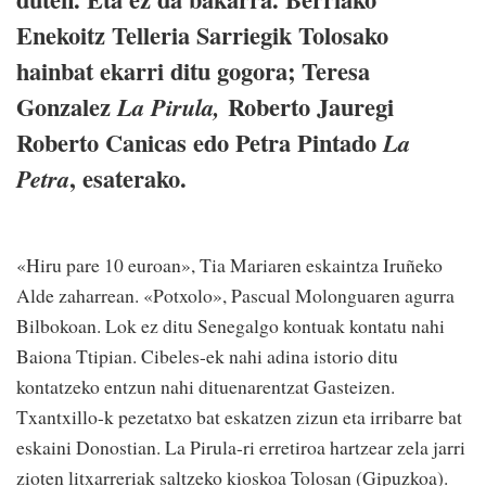
Enekoitz Telleria Sarriegik Tolosako
hainbat ekarri ditu gogora; Teresa
Gonzalez
Roberto Jauregi
La Pirula,
Roberto Canicas edo Petra Pintado
La
, esaterako.
Petra
«Hiru pare 10 euroan», Tia Mariaren eskaintza Iruñeko
Alde zaharrean. «Potxolo», Pascual Molonguaren agurra
Bilbokoan. Lok ez ditu Senegalgo kontuak kontatu nahi
Baiona Ttipian. Cibeles-ek nahi adina istorio ditu
kontatzeko entzun nahi dituenarentzat Gasteizen.
Txantxillo-k pezetatxo bat eskatzen zizun eta irribarre bat
eskaini Donostian. La Pirula-ri erretiroa hartzear zela jarri
zioten litxarreriak saltzeko kioskoa Tolosan (Gipuzkoa).