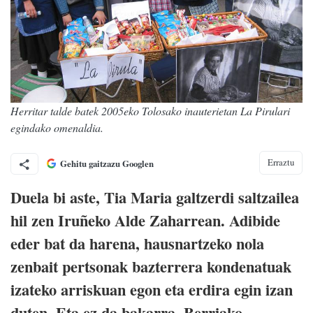
Herritar talde batek 2005eko Tolosako inauterietan La Pirulari
egindako omenaldia.
Erraztu
Gehitu gaitzazu Googlen
Duela bi aste, Tia Maria galtzerdi saltzailea
hil zen Iruñeko Alde Zaharrean. Adibide
eder bat da harena, hausnartzeko nola
zenbait pertsonak bazterrera kondenatuak
izateko arriskuan egon eta erdira egin izan
duten. Eta ez da bakarra. Berriako