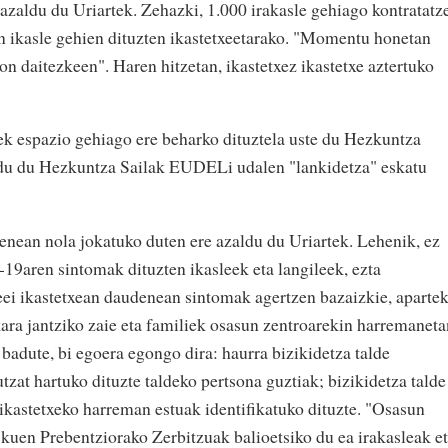
 azaldu du Uriartek. Zehazki, 1.000 irakasle gehiago kontratatz
tan ikasle gehien dituzten ikastetxeetarako. "Momentu honetan
on daitezkeen". Haren hitzetan, ikastetxez ikastetxe aztertuko
xek espazio gehiago ere beharko dituztela uste du Hezkuntza
aldu du Hezkuntza Sailak EUDELi udalen "lankidetza" eskatu
renean nola jokatuko duten ere azaldu du Uriartek. Lehenik, ez
9aren sintomak dituzten ikasleek eta langileek, ezta
eei ikastetxean daudenean sintomak agertzen bazaizkie, aparte
ara jantziko zaie eta familiek osasun zentroarekin harremaneta
 badute, bi egoera egongo dira: haurra bizikidetza talde
zat hartuko dituzte taldeko pertsona guztiak; bizikidetza talde
 ikastetxeko harreman estuak identifikatuko dituzte. "Osasun
kuen Prebentziorako Zerbitzuak balioetsiko du ea irakasleak e