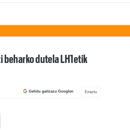
zi beharko dutela LH1etik
Gehitu gaitzazu Googlen
Erraztu