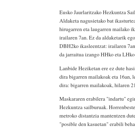
Eusko Jaurlaritzako Hezkuntza Sai
Aldaketa nagusietako bat ikasturte
hirugarren eta laugarren mailako ik
irailaren 7an. Ez da aldaketarik
DBH2ko ikasleentzat: irailaren 7an
da jarraitua izango HHko eta LHko 
Lanbide Heziketan ere ez dute hasi
dira bigarren mailakoak eta 16an,
dira: bigarren mailakoak, hilaren 2
Maskararen erabilera "indartu" egin
Hezkuntza sailburuak. Horrenbestez
metroko distantzia mantentzen dute
"posible den kasuetan" erabili beha