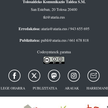
Tolosaldeko Komunikazio Taldea S.M.
San Esteban, 20 Tolosa 20400
tkt@ataria.eus
Erredakzioa:
ataria@ataria.eus
/ 943 655 695
Publizitatea:
publi@ataria.eus
/ 661 678 818
Codesyntaxek garatua
LEGE OHARRA
PUBLIZITATEA
ARAUAK
HARREMANE