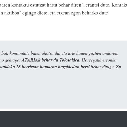
uaren kontaktu estutzat hartu behar diren", erantsi dute. Kontak
pen aktiboa" egingo diete, eta etxean egon beharko dute
bat: komunitate baten ahotsa da, eta urte hauen guztien ondoren,
ino gehiago:
ATARIAk behar du Tolosaldea
. Horregatik erronka
kualdeko 28 herrietan hamarna harpidedun berri
behar ditugu.
Zu