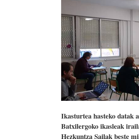
Ikasturtea hasteko datak 
Batxilergoko ikasleak irail
Hezkuntza Sailak beste mil