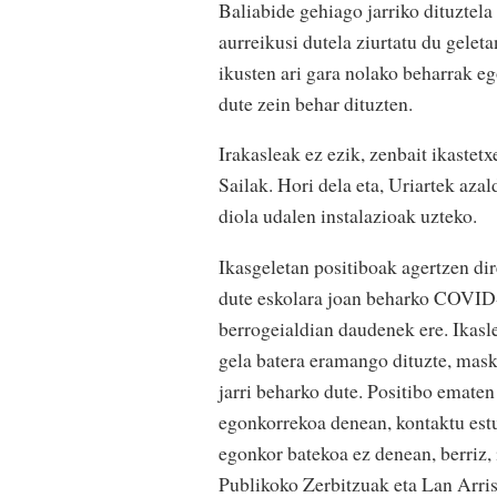
Baliabide gehiago jarriko dituztela
aurreikusi dutela ziurtatu du gele
ikusten ari gara nolako beharrak eg
dute zein behar dituzten.
Irakasleak ez ezik, zenbait ikastet
Sailak. Hori dela eta, Uriartek az
diola udalen instalazioak uzteko.
Ikasgeletan positiboak agertzen di
dute eskolara joan beharko COVID-1
berrogeialdian daudenek ere. Ikasl
gela batera eramango dituzte, mask
jarri beharko dute. Positibo ematen
egonkorrekoa denean, kontaktu estut
egonkor batekoa ez denean, berriz,
Publikoko Zerbitzuak eta Lan Arris