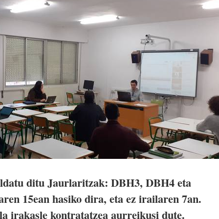
aldatu ditu Jaurlaritzak: DBH3, DBH4 eta
aren 15ean hasiko dira, eta ez irailaren 7an.
a irakasle kontratatzea aurreikusi dute.