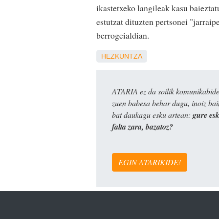
ikastetxeko langileak kasu baieztat
estutzat dituzten pertsonei "jarrai
berrogeialdian.
HEZKUNTZA
ATARIA ez da soilik komunikabide 
zuen babesa behar dugu, inoiz ba
bat daukagu esku artean:
gure es
falta zara, bazatoz?
EGIN ATARIKIDE!