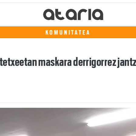
KOMUNITATEA
astetxeetan maskara derrigorrez jant