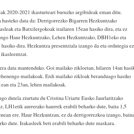
lak 2020-2021 ikasturteari buruzko argibideak eman ditu.
a hasteko data da: Derrigorrezko Bigarren Hezkuntzako
asleak eta Batxilergokoak irailaren 15ean hasiko dira, eta ez
 egongo Haur Hezkuntzako, Lehen Hezkuntzako, DBH1eko eta
 hasiko dira. Hezkuntza presentziala izango da eta ordutegia ez
ikasleentzat.
era data mantenduko. Goi mailako zikloetan, hilaren 14an hasi
 lehenengo mailakoak. Erdi mailako zikloak beranduago hasiko
1ean eta 23an, lehen mailakoak.
go dutela ziurtatu du Cristina Uriarte Eusko Jaurlaritzako
, LH1etik aurrerako haurrek erabili beharko dute, baita 1,5
nean ere. Haur Hezkuntzan, ez da derrigorrezkoa izango, bain
rko dute. Irakasleek beti erabili beharko dute maskara.