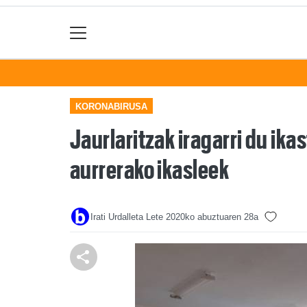
KORONABIRUSA
Jaurlaritzak iragarri du ik
aurrerako ikasleek
Irati Urdalleta Lete
2020ko abuztuaren 28a