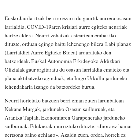
Eusko Jaurlaritzak berriro ezarri du gaurtik aurrera osasun
larrialdia, COVID-19aren krisiari aurre egiteko neurriak
hartze aldera. Neurri zehatzak asteartean erabakiko
dituzte, orduan egingo baitu lehenengo bilera Labi planaz
(Larrialdiei Aurre Egiteko Bidea) arduratuko den
batzordeak. Euskal Autonomia Erkidegoko Aldizkari
Ofizialak gaur argitaratu du osasun larrialdia emateko eta
plana aktibatzeko aginduak, eta Iñigo Urkullu jarduneko
lehendakaria izango da batzordeko burua.
Neurri horietako batzuen berri eman zuten larunbatean
Nekane Murgak, jarduneko Osasun sailburuak, eta
Arantxa Tapiak, Ekonomiaren Garapenerako jarduneko
sailburuak. Edukierak murriztuko dituzte: «Inoiz ez hamar
pertsona baino gehiago». Azaldu zuen, ordea, horrek ez