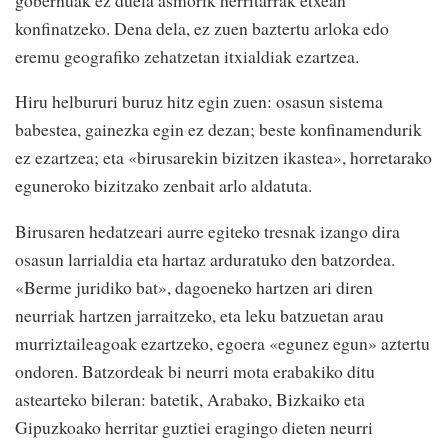
konfinatzeko. Dena dela, ez zuen baztertu arloka edo
eremu geografiko zehatzetan itxialdiak ezartzea.
Hiru helbururi buruz hitz egin zuen: osasun sistema
babestea, gainezka egin ez dezan; beste konfinamendurik
ez ezartzea; eta «birusarekin bizitzen ikastea», horretarako
eguneroko bizitzako zenbait arlo aldatuta.
Birusaren hedatzeari aurre egiteko tresnak izango dira
osasun larrialdia eta hartaz arduratuko den batzordea.
«Berme juridiko bat», dagoeneko hartzen ari diren
neurriak hartzen jarraitzeko, eta leku batzuetan arau
murriztaileagoak ezartzeko, egoera «egunez egun» aztertu
ondoren. Batzordeak bi neurri mota erabakiko ditu
astearteko bileran: batetik, Arabako, Bizkaiko eta
Gipuzkoako herritar guztiei eragingo dieten neurri