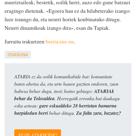
murriztaileak; bestetik, soilik herri, auzo edo gune batzuei
eragingo dietenak. «Egoera hau ez da hilabeterako izango:
luze iraungo du, eta neurri horiek konbinatuko ditugu.
Neurri dinamikoak izango dira», esan du Tapiak.
Jarraitu irakurtzen
berria.eus-en
.
OSASUNA
ATARIA ez da soilik komunikabide bat: komunitate
baten ahotsa da, eta urte hauen guztien ondoren, zuen
babesa behar dugu, inoiz baino gehiago:
ATARIAk
behar du Tolosaldea
. Horregatik erronka bat daukagu
esku artean:
gure eskualdeko 28 herrietan hamarna
harpidedun berri
behar ditugu.
Zu falta zara, bazatoz?
EGIN ATARIKIDE!