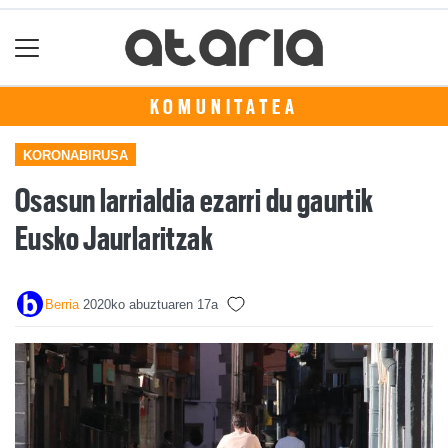
KOMUNITATEA
KORONABIRUSA
Osasun larrialdia ezarri du gaurtik
Eusko Jaurlaritzak
Berria
2020ko abuztuaren 17a