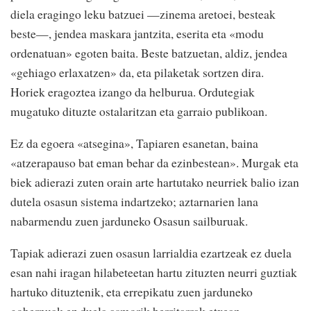
diela eragingo leku batzuei —zinema aretoei, besteak
beste—, jendea maskara jantzita, eserita eta «modu
ordenatuan» egoten baita. Beste batzuetan, aldiz, jendea
«gehiago erlaxatzen» da, eta pilaketak sortzen dira.
Horiek eragoztea izango da helburua. Ordutegiak
mugatuko dituzte ostalaritzan eta garraio publikoan.
Ez da egoera «atsegina», Tapiaren esanetan, baina
«atzerapauso bat eman behar da ezinbestean». Murgak eta
biek adierazi zuten orain arte hartutako neurriek balio izan
dutela osasun sistema indartzeko; aztarnarien lana
nabarmendu zuen jarduneko Osasun sailburuak.
Tapiak adierazi zuen osasun larrialdia ezartzeak ez duela
esan nahi iragan hilabeteetan hartu zituzten neurri guztiak
hartuko dituztenik, eta errepikatu zuen jarduneko
gobernuak ez duela asmorik herritarrak etxean