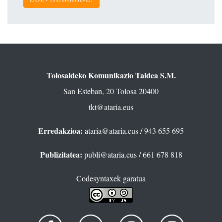
Tolosaldeko Komunikazio Taldea S.M.
San Esteban, 20 Tolosa 20400
tkt@ataria.eus
Erredakzioa:
ataria@ataria.eus
/ 943 655 695
Publizitatea:
publi@ataria.eus
/ 661 678 818
Codesyntaxek garatua