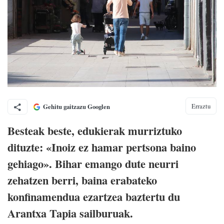
Erraztu
Gehitu gaitzazu Googlen
Besteak beste, edukierak murriztuko
dituzte: «Inoiz ez hamar pertsona baino
gehiago». Bihar emango dute neurri
zehatzen berri, baina erabateko
konfinamendua ezartzea baztertu du
Arantxa Tapia sailburuak.