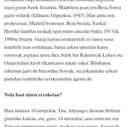
zuen gizon batek fitxatuta, Madrilera joan zen Rosa Soroa
gazte zelarik (Elduain, Gipuzkoa, 1945). Han aritu zen,
profesional, Madrid frontoian. Bera bezala, Euskal
Herriko hainbat neskak egin zuten antzeko bidea 1917tik
1980ra bitarte. Garai hartan erraketistek ez zuten sona
handirik izan sorlekuan, baina azken urteetan haien
istorioak argitara atera dira, batik bat Raketistak Lehen eta
Orain kultur kirol elkartearen lanari esker. Bilobaren
tabernan jarri du hitzordua Soroak, eta jokatutako azken
partidan erabilitako erraketarekin agertu da.
Nola hasi zinen erraketan?
Hasi nintzen 14 urterekin. Tira, lehenago, herrian ibiltzen
ginelako kalean, eta, gero, 14 urterekin, ama enteratu zen
Tolosan entrenatzen zirela, eta hara joan ginen. Astean bi