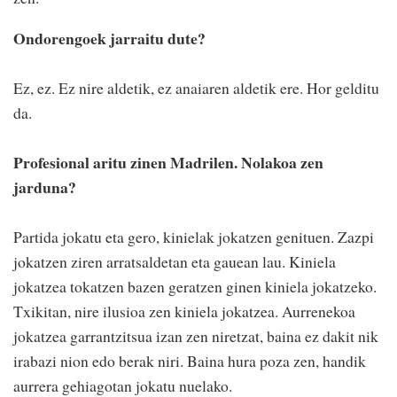
Ondorengoek jarraitu dute?
Ez, ez. Ez nire aldetik, ez anaiaren aldetik ere. Hor gelditu
da.
Profesional aritu zinen Madrilen. Nolakoa zen
jarduna?
Partida jokatu eta gero, kinielak jokatzen genituen. Zazpi
jokatzen ziren arratsaldetan eta gauean lau. Kiniela
jokatzea tokatzen bazen geratzen ginen kiniela jokatzeko.
Txikitan, nire ilusioa zen kiniela jokatzea. Aurrenekoa
jokatzea garrantzitsua izan zen niretzat, baina ez dakit nik
irabazi nion edo berak niri. Baina hura poza zen, handik
aurrera gehiagotan jokatu nuelako.