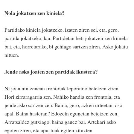
Nola jokatzen zen kiniela?
Partidako kiniela jokatzeko, izaten ziren sei, eta, gero,
partida jokatzeko, lau. Partidetan beti jokatzen zen kiniela
bat, eta, horretarako, bi gehiago sartzen ziren. Asko jokatu
nituen.
Jende asko joaten zen partidak ikustera?
Ni joan nintzenean frontoiak leporaino betetzen ziren.
Hori zirraragarria zen. Nahiko handia zen frontoia, eta
jende asko sartzen zen. Baina, gero, azken urteetan, oso
apal. Baina hasieran? Edozein egunetan betetzen zen.
Arratsaldez gutxiago, baina gauez bai. Artekari asko
egoten ziren, eta apustuak egiten zituzten.