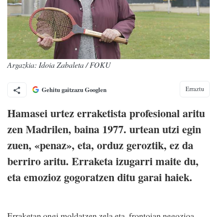
Argazkia: Idoia Zabaleta / FOKU
Erraztu
Gehitu gaitzazu Googlen
Hamasei urtez erraketista profesional aritu
zen Madrilen, baina 1977. urtean utzi egin
zuen, «penaz», eta, orduz geroztik, ez da
berriro aritu. Erraketa izugarri maite du,
eta emozioz gogoratzen ditu garai haiek.
Erraketan ongi moldatzen zela eta, frontoian negozioa