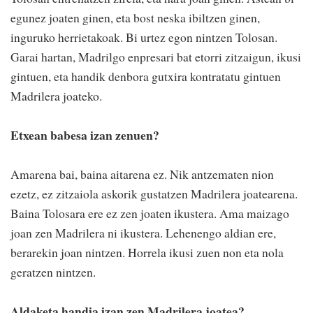
egunez joaten ginen, eta bost neska ibiltzen ginen,
inguruko herrietakoak. Bi urtez egon nintzen Tolosan.
Garai hartan, Madrilgo enpresari bat etorri zitzaigun, ikusi
gintuen, eta handik denbora gutxira kontratatu gintuen
Madrilera joateko.
Etxean babesa izan zenuen?
Amarena bai, baina aitarena ez. Nik antzematen nion
ezetz, ez zitzaiola askorik gustatzen Madrilera joatearena.
Baina Tolosara ere ez zen joaten ikustera. Ama maizago
joan zen Madrilera ni ikustera. Lehenengo aldian ere,
berarekin joan nintzen. Horrela ikusi zuen non eta nola
geratzen nintzen.
Aldaketa handia izan zen Madrilera joatea?