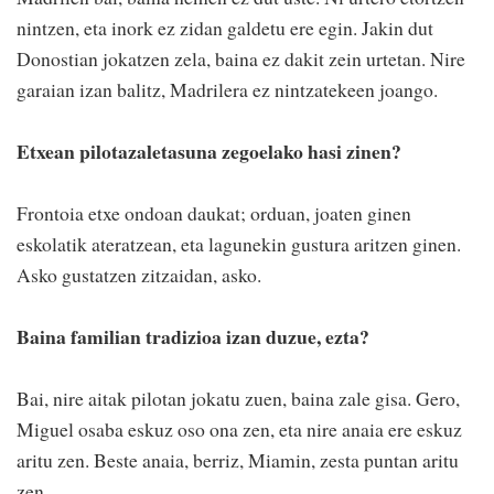
nintzen, eta inork ez zidan galdetu ere egin. Jakin dut
Donostian jokatzen zela, baina ez dakit zein urtetan. Nire
garaian izan balitz, Madrilera ez nintzatekeen joango.
Etxean pilotazaletasuna zegoelako hasi zinen?
Frontoia etxe ondoan daukat; orduan, joaten ginen
eskolatik ateratzean, eta lagunekin gustura aritzen ginen.
Asko gustatzen zitzaidan, asko.
Baina familian tradizioa izan duzue, ezta?
Bai, nire aitak pilotan jokatu zuen, baina zale gisa. Gero,
Miguel osaba eskuz oso ona zen, eta nire anaia ere eskuz
aritu zen. Beste anaia, berriz, Miamin, zesta puntan aritu
zen.