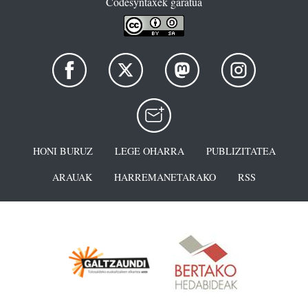
Codesyntaxek garatua
HONI BURUZ
LEGE OHARRA
PUBLIZITATEA
ARAUAK
HARREMANETARAKO
RSS