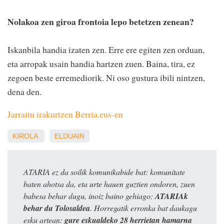
Nolakoa zen giroa frontoia lepo betetzen zenean?
Iskanbila handia izaten zen. Erre ere egiten zen orduan,
eta arropak usain handia hartzen zuen. Baina, tira, ez
zegoen beste erremediorik. Ni oso gustura ibili nintzen,
dena den.
Jarraitu irakurtzen Berria.eus-en
KIROLA
ELDUAIN
ATARIA ez da soilik komunikabide bat: komunitate
baten ahotsa da, eta urte hauen guztien ondoren, zuen
babesa behar dugu, inoiz baino gehiago:
ATARIAk
behar du Tolosaldea
. Horregatik erronka bat daukagu
esku artean:
gure eskualdeko 28 herrietan hamarna