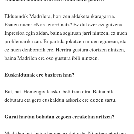
Elduaindik Madrilera, hori zen aldaketa ikaragarria.
Esaten nuen: «Nora etorri naiz? Ez dut ezer ezagutzen».
Inpresioa egin zidan, baina segituan jarri nintzen, ez nuen
problemarik izan. Bi partida jokatzen nituen egunean, eta
ez nuen denborarik ere. Herrira gustura etortzen nintzen,
baina Madrilen ere oso gustura ibili nintzen.
Euskaldunak ere baziren han?
Bai, bai. Hemengoak asko, beti izan dira. Baina nik
debutatu eta gero euskaldun askorik ere ez zen sartu.
Garai hartan boladan zegoen erraketan aritzea?
Madrilen bai, baina hemen ez dut uste. Ni urtero etortzen