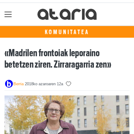
KOMUNITATEA
«Madrilen frontoiak leporaino
betetzen ziren. Zirraragarria zen»
Berria
2018ko azaroaren 12a