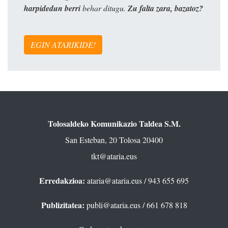
harpidedun berri
behar ditugu.
Zu falta zara, bazatoz?
EGIN ATARIKIDE!
Tolosaldeko Komunikazio Taldea S.M.
San Esteban, 20 Tolosa 20400
tkt@ataria.eus
Erredakzioa:
ataria@ataria.eus
/ 943 655 695
Publizitatea:
publi@ataria.eus
/ 661 678 818