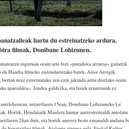
natzaileak hartu du estreinatzeko ardura.
bira filmak, Donibane Lohizunen.
matearen inguruan orain arte bizi «paradoxa arraroa» gainetik
 du Handia filmeko zuzendarietako batek, Aitor Arregik.
 bertan noiz estreinatuko zen ezin jakinda aritu direlako orain
ako iparraldea». Jendea galdezka, eta haiek erantzunik ez.
 astelehenean, urtarrilaren 15ean, Donibane Lohizuneko Le
mak. Hortik, Hendaiatik Maulera hamar aurrestreinaldi antolatu
rtarrilaren 24an dute, eta hortik aurrera beste emanaldi andana b
s du banatzailea filmak. Atalante zinema gela, Euskal Kultur