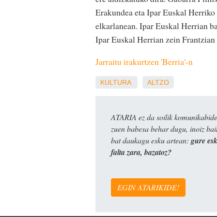
Erakundea eta Ipar Euskal Herriko
elkarlanean. Ipar Euskal Herrian b
Ipar Euskal Herrian zein Frantzian 
Jarraitu irakurtzen 'Berria'-n
KULTURA
ALTZO
ATARIA ez da soilik komunikabide 
zuen babesa behar dugu, inoiz ba
bat daukagu esku artean:
gure es
falta zara, bazatoz?
EGIN ATARIKIDE!