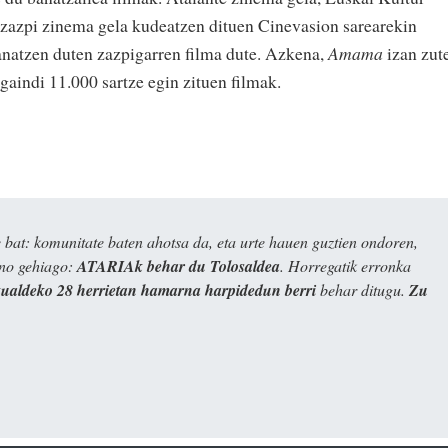
 zazpi zinema gela kudeatzen dituen Cinevasion sarearekin
anatzen duten zazpigarren filma dute. Azkena,
Amama
izan zut
gaindi 11.000 sartze egin zituen filmak.
bat: komunitate baten ahotsa da, eta urte hauen guztien ondoren,
ino gehiago:
ATARIAk behar du Tolosaldea
. Horregatik erronka
kualdeko 28 herrietan hamarna harpidedun berri
behar ditugu.
Zu