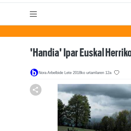
'Handia' Ipar Euskal Herriko
Nora Arbelbide Lete
2018ko urtarrilaren 12a