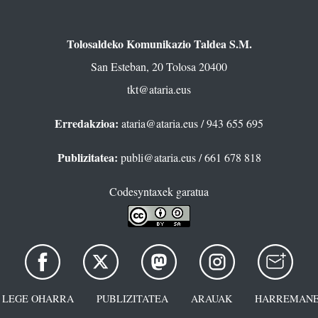
Tolosaldeko Komunikazio Taldea S.M.
San Esteban, 20 Tolosa 20400
tkt@ataria.eus
Erredakzioa:
ataria@ataria.eus
/ 943 655 695
Publizitatea:
publi@ataria.eus
/ 661 678 818
Codesyntaxek garatua
LEGE OHARRA
PUBLIZITATEA
ARAUAK
HARREMANE