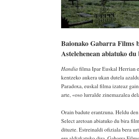
Baionako Gabarra Films ba
Astelehenean abiatuko du 
Handia
filma Ipar Euskal Herrian e
kentzeko aukera ukan dutela azaldu
Paradoxa, euskal filma izateaz gain,
arte, «oso lurralde zinemazalea del
Orain badute erantzuna. Heldu den
Select aretoan abiatuko du bira fil
dituzte. Estreinaldi ofiziala bera u
ere aldizkatuko dira. Gabarra Film