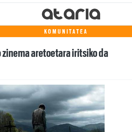
KOMUNITATEA
 zinema aretoetara iritsiko da