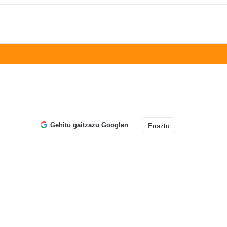
Gehitu gaitzazu Googlen
Erraztu