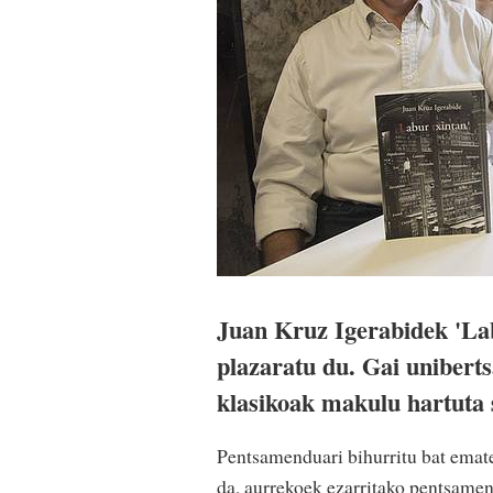
Juan Kruz Igerabidek 'Lab
plazaratu du. Gai unibertsa
klasikoak makulu hartuta 
P
entsamenduari bihurritu bat emate
da, aurrekoek ezarritako pentsamen