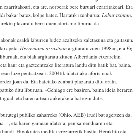
n ezarritakoari, eta are, norberak bere buruari ezarritakoari. Eta
aldi bakar batez, kolpe batez. Hartatik izenburua:
Labur txintan
.
rekin plazaratu berri duen aforismo liburua da.
akonak esaldi laburren bidez azaltzeko zaletasuna eta gaitasun
iko apeta.
Herrenaren arrastoan
argitaratu zuen 1998an, eta
Eg
iburuak, eta biak argitaratu zituen Alberdania etxearekin.
ta haur eta gazteentzako literatura landu ditu batik bat, baina,
urrean luze pentsatzeari. 2004tik idatzitako aforismoak
ordez joan da. Eta haietako zenbait plazaratu ditu orain.
patuko ditu liburuan. «Gehiago ere baziren, baina ideia beraren
igual, eta haien artean aukeraketa bat egin dut».
iburutegi publiko zaharreko (Ohio, AEB) irudi bat agertzen da,
a—, eta haren gainean idatzita, pentsamenduaren eta
en handi. Hipokrates mediku greziarretik hasita, Heraklito eta