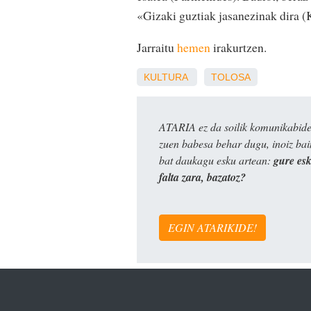
«Gizaki guztiak jasanezinak dira (
Jarraitu
hemen
irakurtzen.
KULTURA
TOLOSA
ATARIA ez da soilik komunikabide 
zuen babesa behar dugu, inoiz ba
bat daukagu esku artean:
gure es
falta zara, bazatoz?
EGIN ATARIKIDE!