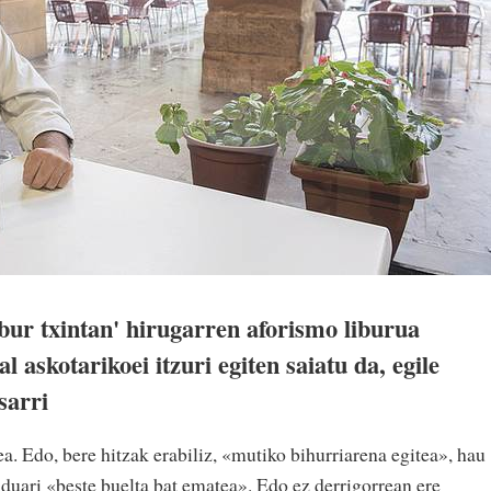
ur txintan' hirugarren aforismo liburua
l askotarikoei itzuri egiten saiatu da, egile
sarri
a. Edo, bere hitzak erabiliz, «mutiko bihurriarena egitea», hau
duari «beste buelta bat ematea». Edo ez derrigorrean ere