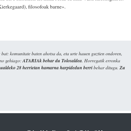
Kierkegaard), filosofoak barne».
bat: komunitate baten ahotsa da, eta urte hauen guztien ondoren,
ino gehiago:
ATARIAk behar du Tolosaldea
. Horregatik erronka
kualdeko 28 herrietan hamarna harpidedun berri
behar ditugu.
Zu