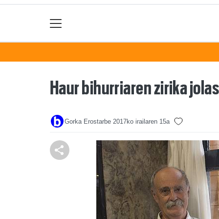
Haur bihurriaren zirika jola
Gorka Erostarbe
2017ko irailaren 15a