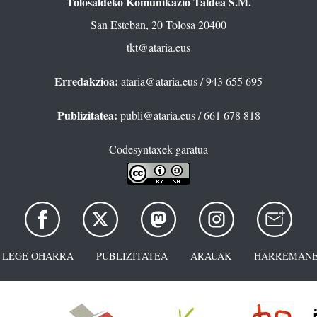
Tolosaldeko Komunikazio Taldea S.M.
San Esteban, 20 Tolosa 20400
tkt@ataria.eus
Erredakzioa:
ataria@ataria.eus
/ 943 655 695
Publizitatea:
publi@ataria.eus
/ 661 678 818
Codesyntaxek garatua
LEGE OHARRA
PUBLIZITATEA
ARAUAK
HARREMANE