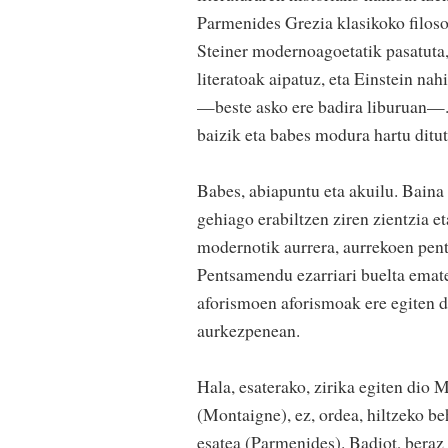
Parmenides Grezia klasikoko filoso
Steiner modernoagoetatik pasatuta
literatoak aipatuz, eta Einstein nah
—beste asko ere badira liburuan—. «
baizik eta babes modura hartu ditut
Babes, abiapuntu eta akuilu. Baina 
gehiago erabiltzen ziren zientzia et
modernotik aurrera, aurrekoen pent
Pentsamendu ezarriari buelta emate
aforismoen aforismoak ere egiten d
aurkezpenean.
Hala, esaterako, zirika egiten dio 
(Montaigne), ez, ordea, hiltzeko b
esatea (Parmenides). Badiot, beraz 