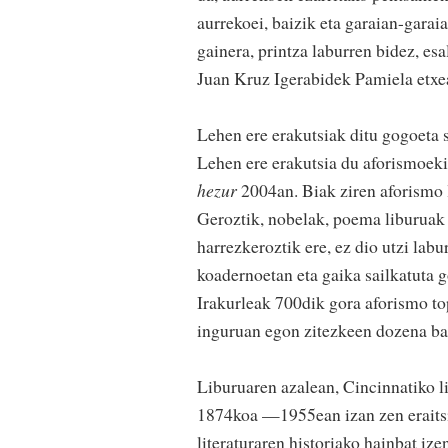
aurrekoei, baizik eta garaian-garaia
gainera, printza laburren bidez, es
Juan Kruz Igerabidek Pamiela etxea
Lehen ere erakutsiak ditu gogoeta s
Lehen ere erakutsia du aforismoek
hezur
2004an. Biak ziren aforismo l
Geroztik, nobelak, poema liburuak e
harrezkeroztik ere, ez dio utzi lab
koadernoetan eta gaika sailkatuta g
Irakurleak 700dik gora aforismo to
inguruan egon zitezkeen dozena bat 
Liburuaren azalean, Cincinnatiko l
1874koa —1955ean izan zen eraitsi
literaturaren historiako hainbat iz