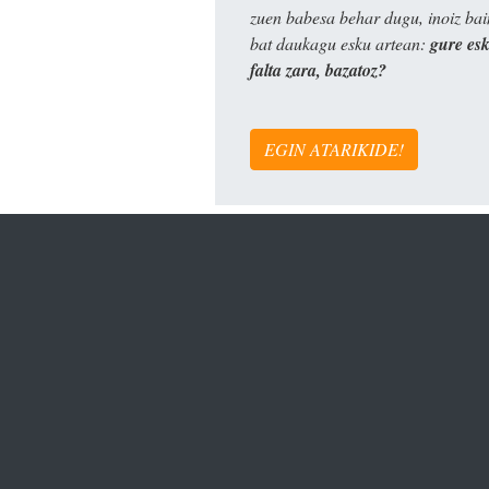
zuen babesa behar dugu, inoiz ba
bat daukagu esku artean:
gure es
falta zara, bazatoz?
EGIN ATARIKIDE!