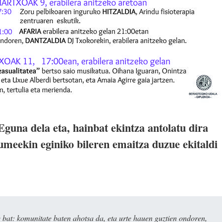
na dela eta, hainbat ekintza antolatu dira
meekin eginiko bileren emaitza duzue ekitaldi
bat: komunitate baten ahotsa da, eta urte hauen guztien ondoren,