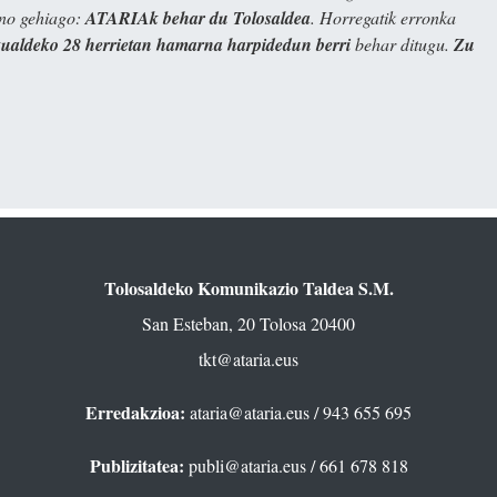
ino gehiago:
ATARIAk behar du Tolosaldea
. Horregatik erronka
kualdeko 28 herrietan hamarna harpidedun berri
behar ditugu.
Zu
Tolosaldeko Komunikazio Taldea S.M.
San Esteban, 20 Tolosa 20400
tkt@ataria.eus
Erredakzioa:
ataria@ataria.eus
/ 943 655 695
Publizitatea:
publi@ataria.eus
/ 661 678 818