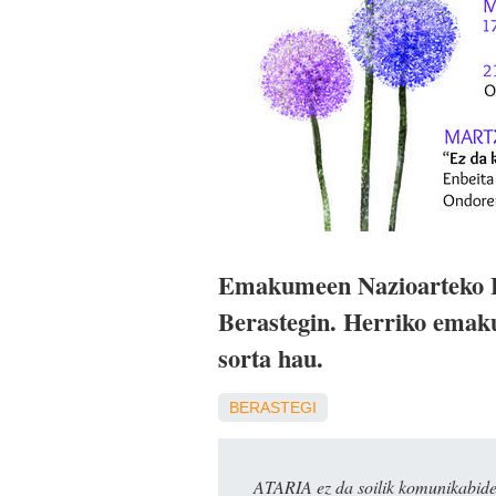
Emakumeen Nazioarteko Egu
Berastegin. Herriko emaku
sorta hau.
BERASTEGI
ATARIA ez da soilik komunikabide 