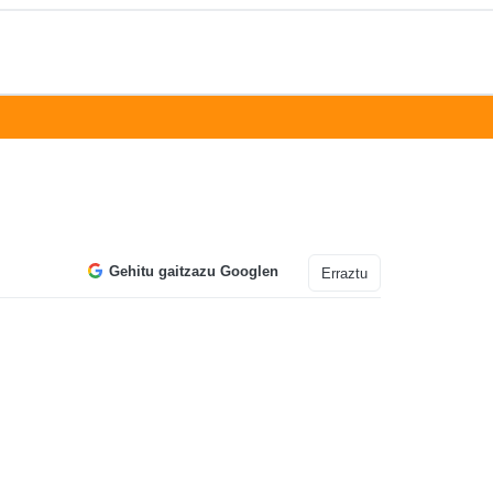
Gehitu gaitzazu Googlen
Erraztu