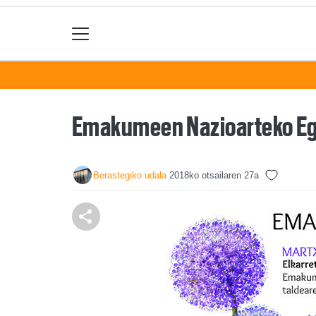
Emakumeen Nazioarteko Eg
Berastegiko udala
2018ko otsailaren 27a