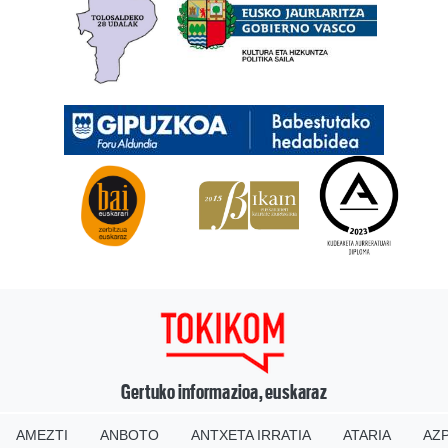
Gertuko informazioa, euskaraz
AMEZTI
ANBOTO
ANTXETA IRRATIA
ATARIA
AZP