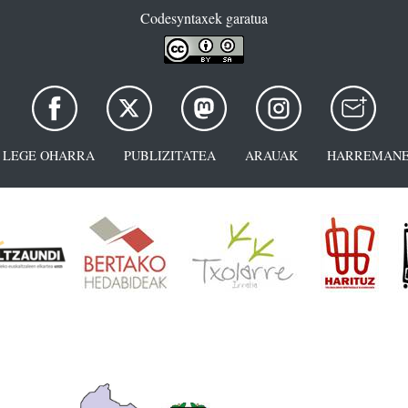
Codesyntaxek garatua
LEGE OHARRA
PUBLIZITATEA
ARAUAK
HARREMANE