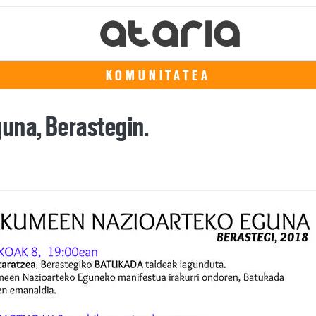
KOMUNITATEA
una, Berastegin.