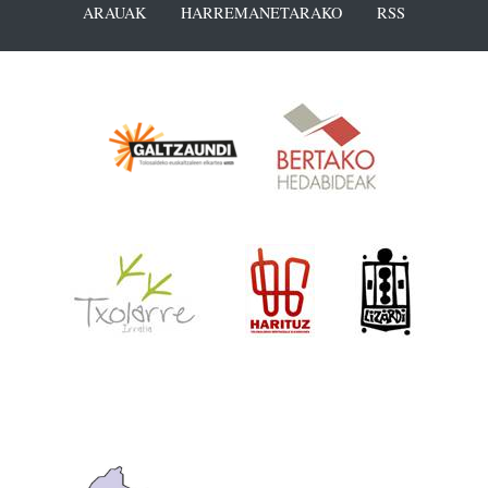
ARAUAK
HARREMANETARAKO
RSS