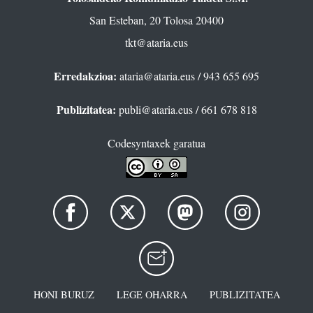
San Esteban, 20 Tolosa 20400
tkt@ataria.eus
Erredakzioa:
ataria@ataria.eus
/ 943 655 695
Publizitatea:
publi@ataria.eus
/ 661 678 818
Codesyntaxek garatua
HONI BURUZ
LEGE OHARRA
PUBLIZITATEA