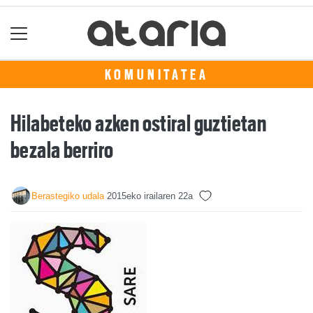
KOMUNITATEA
Hilabeteko azken ostiral guztietan
bezala berriro
Berastegiko udala
2015eko irailaren 22a