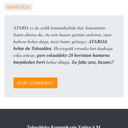
BERASTEGI
ATARIA ez da soilik komunikabide bat: komunitate
baten ahotsa da, eta urte hauen guztien ondoren, zuen
babesa behar dugu, inoiz baino gehiago:
ATARIAk
behar du Tolosaldea
. Horregatik erronka bat daukagu
esku artean:
gure eskualdeko 28 herrietan hamarna
harpidedun berri
behar ditugu.
Zu falta zara, bazatoz?
EGIN ATARIKIDE!
Tolosaldeko Komunikazio Taldea S.M.