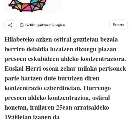
Erraztu
Gehitu gaitzazu Googlen
Hilabeteko azken ostiral guztietan bezala
berriro deialdia luzatzen dizuegu plazan
presoen eskubideen aldeko kontzentraziora.
Euskal Herri osoan zehar milaka pertsonek
parte hartzen dute burutzen diren
kontzentrazio ezberdinetan. Hurrengo
presoen aldeko kontzentrazioa, ostiral
honetan, irailaren 25ean arratsaldeko
19:00etan izanen da