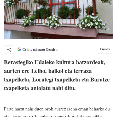
Erraztu
Gehitu gaitzazu Googlen
Berastegiko Udaleko kultura batzordeak,
aurten ere Leiho, balkoi eta terraza
txapelketa, Lorategi txapelketa eta Baratze
txapelketa antolatu nahi ditu.
Parte hartu nahi duen orok aurrez izena eman beharko du
eta, horretarako, bi aukera izango ditu: Udalaren 943