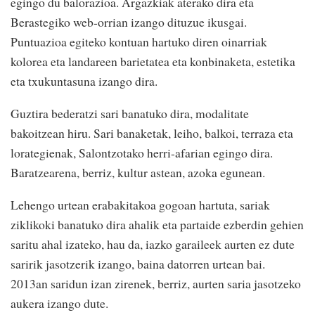
egingo du balorazioa. Argazkiak aterako dira eta
Berastegiko web-orrian izango dituzue ikusgai.
Puntuazioa egiteko kontuan hartuko diren oinarriak
kolorea eta landareen barietatea eta konbinaketa, estetika
eta txukuntasuna izango dira.
Guztira bederatzi sari banatuko dira, modalitate
bakoitzean hiru. Sari banaketak, leiho, balkoi, terraza eta
lorategienak, Salontzotako herri-afarian egingo dira.
Baratzearena, berriz, kultur astean, azoka egunean.
Lehengo urtean erabakitakoa gogoan hartuta, sariak
ziklikoki banatuko dira ahalik eta partaide ezberdin gehien
saritu ahal izateko, hau da, iazko garaileek aurten ez dute
saririk jasotzerik izango, baina datorren urtean bai.
2013an saridun izan zirenek, berriz, aurten saria jasotzeko
aukera izango dute.