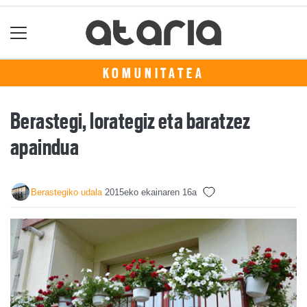
KOMUNITATEA
Berastegi, lorategiz eta baratzez
apaindua
Berastegiko udala
2015eko ekainaren 16a