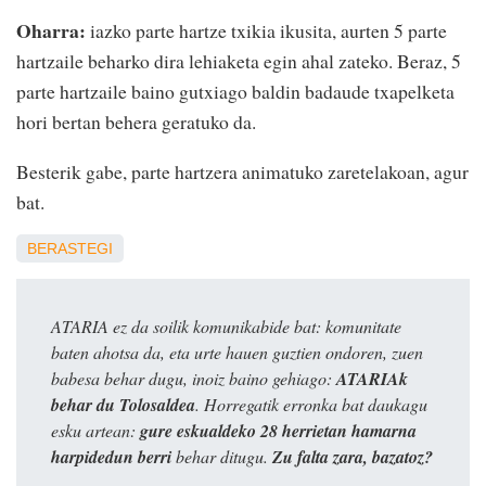
Oharra:
iazko parte hartze txikia ikusita, aurten 5 parte
hartzaile beharko dira lehiaketa egin ahal zateko. Beraz, 5
parte hartzaile baino gutxiago baldin badaude txapelketa
hori bertan behera geratuko da.
Besterik gabe, parte hartzera animatuko zaretelakoan, agur
bat.
BERASTEGI
ATARIA ez da soilik komunikabide bat: komunitate
baten ahotsa da, eta urte hauen guztien ondoren, zuen
babesa behar dugu, inoiz baino gehiago:
ATARIAk
behar du Tolosaldea
. Horregatik erronka bat daukagu
esku artean:
gure eskualdeko 28 herrietan hamarna
harpidedun berri
behar ditugu.
Zu falta zara, bazatoz?