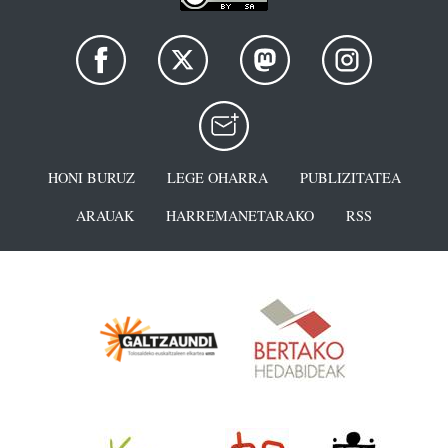
HONI BURUZ
LEGE OHARRA
PUBLIZITATEA
ARAUAK
HARREMANETARAKO
RSS