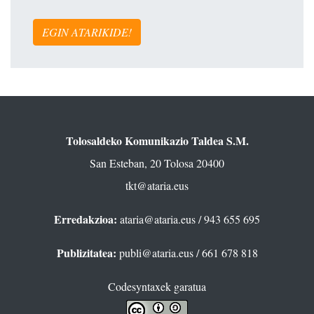
EGIN ATARIKIDE!
Tolosaldeko Komunikazio Taldea S.M.
San Esteban, 20 Tolosa 20400
tkt@ataria.eus
Erredakzioa:
ataria@ataria.eus
/ 943 655 695
Publizitatea:
publi@ataria.eus
/ 661 678 818
Codesyntaxek garatua