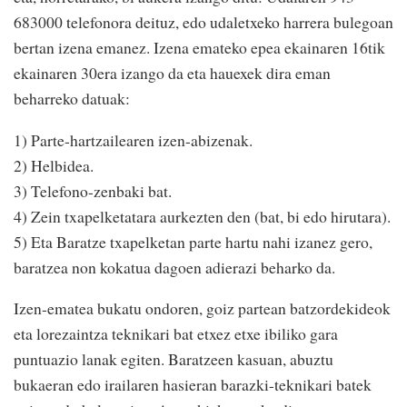
683000 telefonora deituz, edo udaletxeko harrera bulegoan
bertan izena emanez. Izena emateko epea ekainaren 16tik
ekainaren 30era izango da eta hauexek dira eman
beharreko datuak:
1) Parte-hartzailearen izen-abizenak.
2) Helbidea.
3) Telefono-zenbaki bat.
4) Zein txapelketatara aurkezten den (bat, bi edo hirutara).
5) Eta Baratze txapelketan parte hartu nahi izanez gero,
baratzea non kokatua dagoen adierazi beharko da.
Izen-ematea bukatu ondoren, goiz partean batzordekideok
eta lorezaintza teknikari bat etxez etxe ibiliko gara
puntuazio lanak egiten. Baratzeen kasuan, abuztu
bukaeran edo irailaren hasieran barazki-teknikari batek