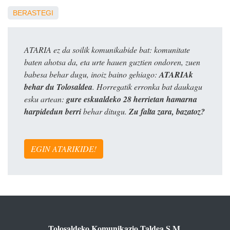
BERASTEGI
ATARIA ez da soilik komunikabide bat: komunitate
baten ahotsa da, eta urte hauen guztien ondoren, zuen
babesa behar dugu, inoiz baino gehiago:
ATARIAk
behar du Tolosaldea
. Horregatik erronka bat daukagu
esku artean:
gure eskualdeko 28 herrietan hamarna
harpidedun berri
behar ditugu.
Zu falta zara, bazatoz?
EGIN ATARIKIDE!
Tolosaldeko Komunikazio Taldea S.M.