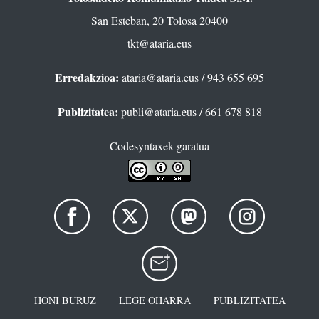
San Esteban, 20 Tolosa 20400
tkt@ataria.eus
Erredakzioa:
ataria@ataria.eus
/ 943 655 695
Publizitatea:
publi@ataria.eus
/ 661 678 818
Codesyntaxek garatua
HONI BURUZ
LEGE OHARRA
PUBLIZITATEA