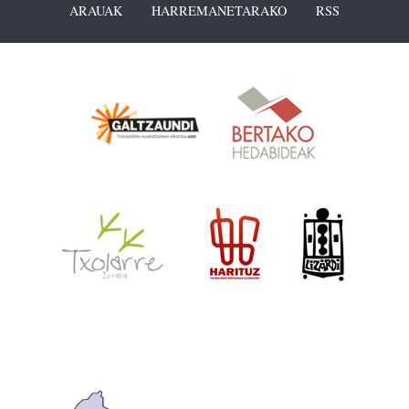
ARAUAK
HARREMANETARAKO
RSS