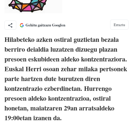
Erraztu
Gehitu gaitzazu Googlen
Hilabeteko azken ostiral guztietan bezala
berriro deialdia luzatzen dizuegu plazan
presoen eskubideen aldeko kontzentraziora.
Euskal Herri osoan zehar milaka pertsonek
parte hartzen dute burutzen diren
kontzentrazio ezberdinetan. Hurrengo
presoen aldeko kontzentrazioa, ostiral
honetan, maiatzaren 29an arratsaldeko
19:00etan izanen da.