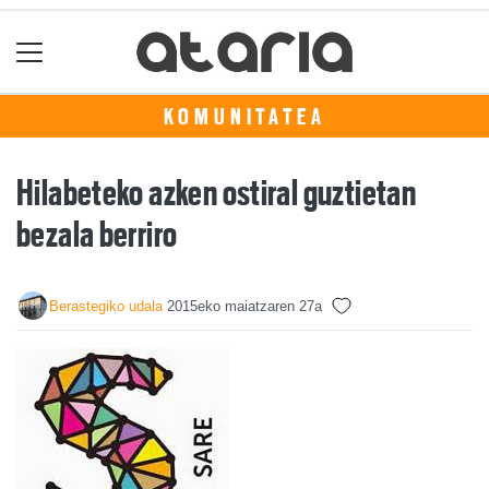
KOMUNITATEA
Hilabeteko azken ostiral guztietan
bezala berriro
Berastegiko udala
2015eko maiatzaren 27a