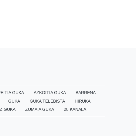
EITIA GUKA
AZKOITIA GUKA
BARRENA
GUKA
GUKA TELEBISTA
HIRUKA
Z GUKA
ZUMAIA GUKA
28 KANALA