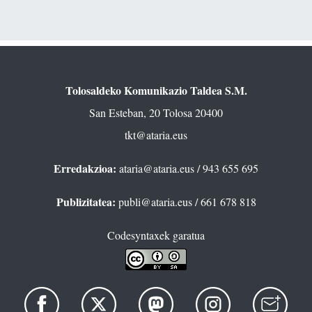
Tolosaldeko Komunikazio Taldea S.M.
San Esteban, 20 Tolosa 20400
tkt@ataria.eus
Erredakzioa:
ataria@ataria.eus
/ 943 655 695
Publizitatea:
publi@ataria.eus
/ 661 678 818
Codesyntaxek garatua