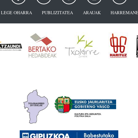
LEGE OHARRA
PUBLIZITATEA
ARAUAK
HARREMANE