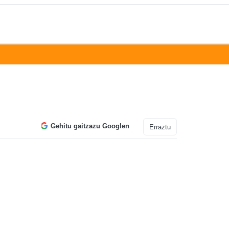
Gehitu gaitzazu Googlen
Erraztu