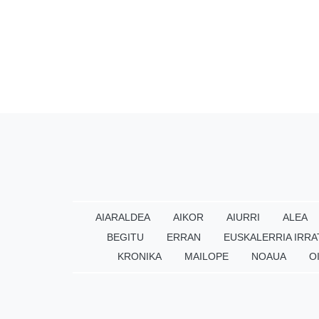
AIARALDEA
AIKOR
AIURRI
ALEA
BEGITU
ERRAN
EUSKALERRIA IRRA
KRONIKA
MAILOPE
NOAUA
O