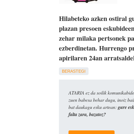
Hilabeteko azken ostiral g
plazan presoen eskubideen
zehar milaka pertsonek pa
ezberdinetan. Hurrengo pr
apirilaren 24an arratsalde
BERASTEGI
ATARIA ez da soilik komunikabide 
zuen babesa behar dugu, inoiz ba
bat daukagu esku artean:
gure es
falta zara, bazatoz?