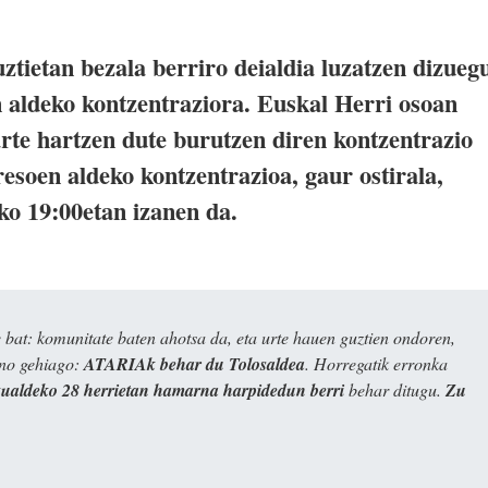
uztietan bezala berriro deialdia luzatzen dizueg
 aldeko kontzentraziora. Euskal Herri osoan
rte hartzen dute burutzen diren kontzentrazio
esoen aldeko kontzentrazioa, gaur ostirala,
ko 19:00etan izanen da.
bat: komunitate baten ahotsa da, eta urte hauen guztien ondoren,
ino gehiago:
ATARIAk behar du Tolosaldea
. Horregatik erronka
kualdeko 28 herrietan hamarna harpidedun berri
behar ditugu.
Zu