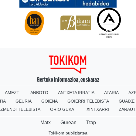
Gertuko informazioa, euskaraz
AMEZTI
ANBOTO
ANTXETA IRRATIA
ATARIA
AZP
TIA
GEURIA
GOIENA
GOIERRI TELEBISTA
GUAIXE
IZMENDI TELEBISTA
ORIO GUKA
TXINTXARRI
ZARAUT
Matx
Gurean
Ttap
Tokikom publizitatea