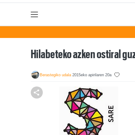
Hilabeteko azken ostiral guz
Berastegiko udala
2015eko apirilaren 20a