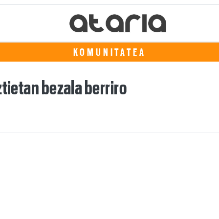
KOMUNITATEA
tietan bezala berriro