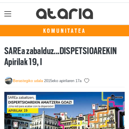
KOMUNITATEA
SAREa zabalduz...DISPETSIOAREKIN
Apirilak 19, I
Berastegiko udala
2015eko apirilaren 17a