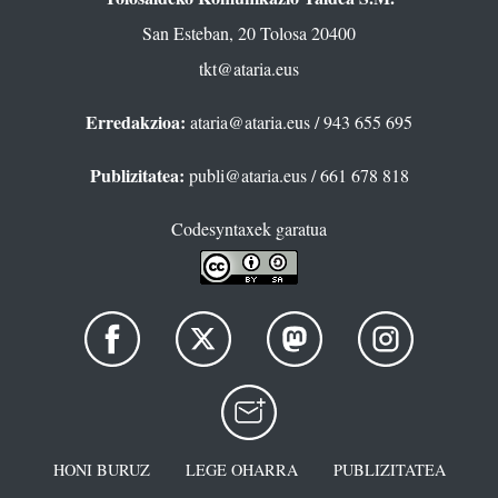
San Esteban, 20 Tolosa 20400
tkt@ataria.eus
Erredakzioa:
ataria@ataria.eus
/ 943 655 695
Publizitatea:
publi@ataria.eus
/ 661 678 818
Codesyntaxek garatua
HONI BURUZ
LEGE OHARRA
PUBLIZITATEA