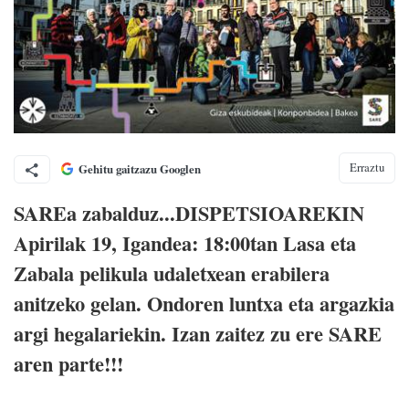
Erraztu
Gehitu gaitzazu Googlen
SAREa zabalduz...DISPETSIOAREKIN
Apirilak 19, Igandea: 18:00tan Lasa eta
Zabala pelikula udaletxean erabilera
anitzeko gelan. Ondoren luntxa eta argazkia
argi hegalariekin. Izan zaitez zu ere SARE
aren parte!!!