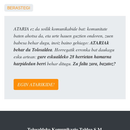
BERASTEGI
ATARIA ez da soilik komunikabide bat: komunitate
baten ahotsa da, eta urte hauen guztien ondoren, zuen
babesa behar dugu, inoiz baino gehiago:
ATARIAk
behar du Tolosaldea
. Horregatik erronka bat daukagu
esku artean:
gure eskualdeko 28 herrietan hamarna
harpidedun berri
behar ditugu.
Zu falta zara, bazatoz?
EGIN ATARIKIDE!
Tolosaldeko Komunikazio Taldea S.M.