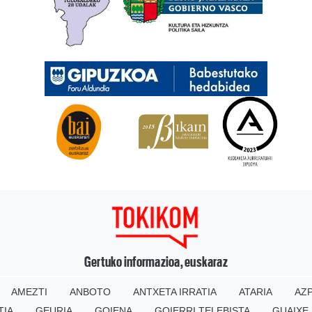
Gertuko informazioa, euskaraz
AMEZTI
ANBOTO
ANTXETA IRRATIA
ATARIA
AZP
TIA
GEURIA
GOIENA
GOIERRI TELEBISTA
GUAIXE