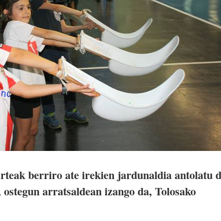
teak berriro ate irekien jardunaldia antolatu 
, ostegun arratsaldean izango da, Tolosako