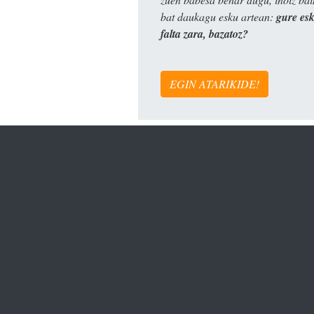
bat daukagu esku artean:
gure es
falta zara, bazatoz?
EGIN ATARIKIDE!