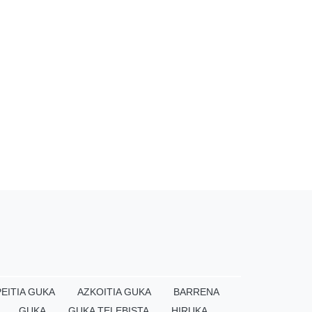
EITIA GUKA
AZKOITIA GUKA
BARRENA
GUKA
GUKA TELEBISTA
HIRUKA