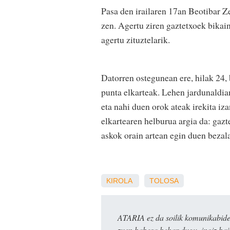
Pasa den irailaren 17an Beotibar Ze
zen. Agertu ziren gaztetxoek bikain
agertu zituztelarik.
Datorren ostegunean ere, hilak 24, 
punta elkarteak. Lehen jardunaldian
eta nahi duen orok ateak irekita iz
elkartearen helburua argia da: gaz
askok orain artean egin duen bezala
KIROLA
TOLOSA
ATARIA ez da soilik komunikabide 
zuen babesa behar dugu, inoiz ba