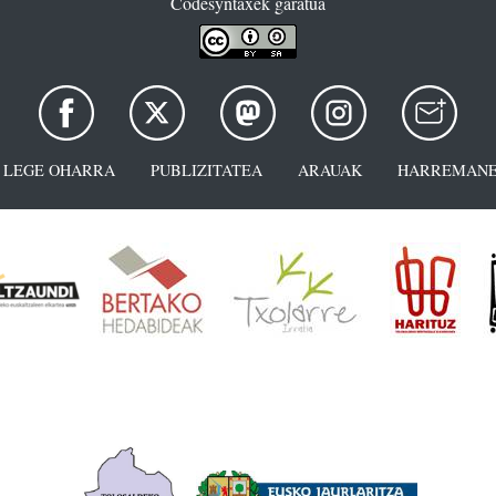
Codesyntaxek garatua
LEGE OHARRA
PUBLIZITATEA
ARAUAK
HARREMANE