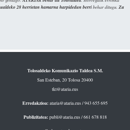
kualdeko 28 herrietan hamarna harpidedun berri
behar ditugu.
Zu
Tolosaldeko Komunikazio Taldea S.M.
San Esteban, 20 Tolosa 20400
tkt@ataria.eus
Erredakzioa:
ataria@ataria.eus
/ 943 655 695
Publizitatea:
publi@ataria.eus
/ 661 678 818