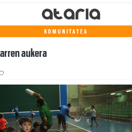
KOMUNITATEA
arren aukera