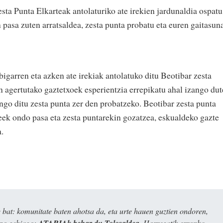
sta Punta Elkarteak antolaturiko ate irekien jardunaldia ospatu
 pasa zuten arratsaldea, zesta punta probatu eta euren gaitasun
bigarren eta azken ate irekiak antolatuko ditu Beotibar zesta
 agertutako gaztetxoek esperientzia errepikatu ahal izango dut
ango ditu zesta punta zer den probatzeko. Beotibar zesta punta
teek ondo pasa eta zesta puntarekin gozatzea, eskualdeko gazte
.
bat: komunitate baten ahotsa da, eta urte hauen guztien ondoren,
ino gehiago:
ATARIAk behar du Tolosaldea
. Horregatik erronka