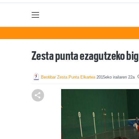
Zesta punta ezagutzeko big
Beotibar Zesta Punta Elkartea
2015eko irailaren 22a