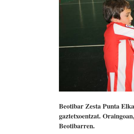
Beotibar Zesta Punta Elkar
gaztetxoentzat. Oraingoan
Beotibarren.