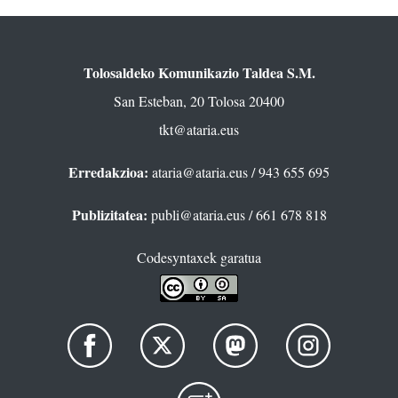
Tolosaldeko Komunikazio Taldea S.M.
San Esteban, 20 Tolosa 20400
tkt@ataria.eus
Erredakzioa:
ataria@ataria.eus
/ 943 655 695
Publizitatea:
publi@ataria.eus
/ 661 678 818
Codesyntaxek garatua