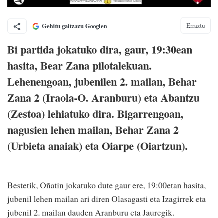
Erraztu
Gehitu gaitzazu Googlen
Bi partida jokatuko dira, gaur, 19:30ean
hasita, Bear Zana pilotalekuan.
Lehenengoan, jubenilen 2. mailan, Behar
Zana 2 (Iraola-O. Aranburu) eta Abantzu
(Zestoa) lehiatuko dira. Bigarrengoan,
nagusien lehen mailan, Behar Zana 2
(Urbieta anaiak) eta Oiarpe (Oiartzun).
Bestetik, Oñatin jokatuko dute gaur ere, 19:00etan hasita,
jubenil lehen mailan ari diren Olasagasti eta Izagirrek eta
jubenil 2. mailan dauden Aranburu eta Jauregik.