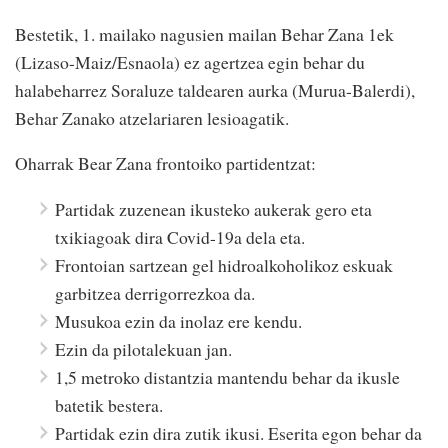
Bestetik, 1. mailako nagusien mailan Behar Zana 1ek
(Lizaso-Maiz/Esnaola) ez agertzea egin behar du
halabeharrez Soraluze taldearen aurka (Murua-Balerdi),
Behar Zanako atzelariaren lesioagatik.
Oharrak Bear Zana frontoiko partidentzat:
Partidak zuzenean ikusteko aukerak gero eta
txikiagoak dira Covid-19a dela eta.
Frontoian sartzean gel hidroalkoholikoz eskuak
garbitzea derrigorrezkoa da.
Musukoa ezin da inolaz ere kendu.
Ezin da pilotalekuan jan.
1,5 metroko distantzia mantendu behar da ikusle
batetik bestera.
Partidak ezin dira zutik ikusi. Eserita egon behar da