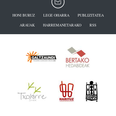
HONI BURUZ
LEGE OHARRA
PUBLIZITATEA
ARAUAK
HARREMANETARAKO
RSS