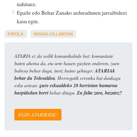
nahitaez.
Epaile edo Behar Zanako arduradunen jarraibideei
kasu egin.
KIROLA
AMASA-VILLABONA
ATARIA ez da soilik komunikabide bat: komunitate
baten ahotsa da, eta urte hauen guztien ondoren, zuen
babesa behar dugu, inoiz baino gehiago:
ATARIAk
behar du Tolosaldea
. Horregatik erronka bat daukagu
esku artean:
gure eskualdeko 28 herrietan hamarna
harpidedun berri
behar ditugu.
Zu falta zara, bazatoz?
EGIN ATARIKIDE!