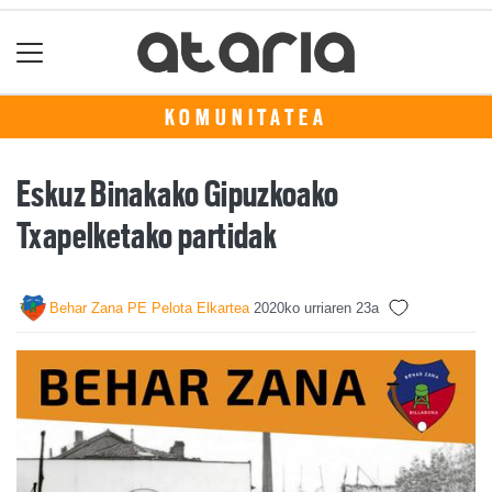
KOMUNITATEA
Eskuz Binakako Gipuzkoako
Txapelketako partidak
Behar Zana PE Pelota Elkartea
2020ko urriaren 23a