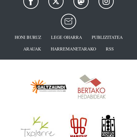
HONI BURUZ
LEGE OHARRA
PUBLIZITATEA
ARAUAK
HARREMANETARAKO
RSS