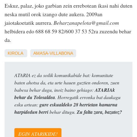
Eskuz, palaz, joko garbian zein errebotean ikasi nahi duten
neska mutil orok izango dute aukera. 2009an
jaiotakoetatik aurrera.
Beharzanapelota@gmail.com
helbidera edo 688 68 59 82/600 37 53 52ra zuzendu behar
da.
KIROLA
AMASA-VILLABONA
ATARIA ez da soilik komunikabide bat: komunitate
baten ahotsa da, eta urte hauen guztien ondoren, zuen
babesa behar dugu, inoiz baino gehiago:
ATARIAk
behar du Tolosaldea
. Horregatik erronka bat daukagu
esku artean:
gure eskualdeko 28 herrietan hamarna
harpidedun berri
behar ditugu.
Zu falta zara, bazatoz?
EGIN ATARIKIDE!