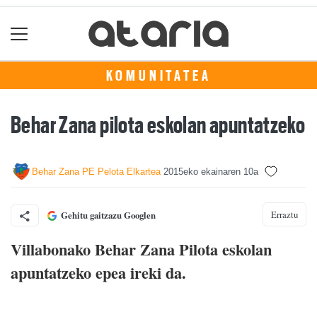
KOMUNITATEA
Behar Zana pilota eskolan apuntatzeko
Behar Zana PE Pelota Elkartea
2015eko ekainaren 10a
Erraztu
Gehitu gaitzazu Googlen
Villabonako Behar Zana Pilota eskolan
apuntatzeko epea ireki da.