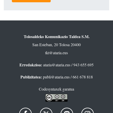
Tolosaldeko Komunikazio Taldea S.M.
San Esteban, 20 Tolosa 20400
tkt@ataria.eus
Erredakzioa:
ataria@ataria.eus
/ 943 655 695
Publizitatea:
publi@ataria.eus
/ 661 678 818
Codesyntaxek garatua