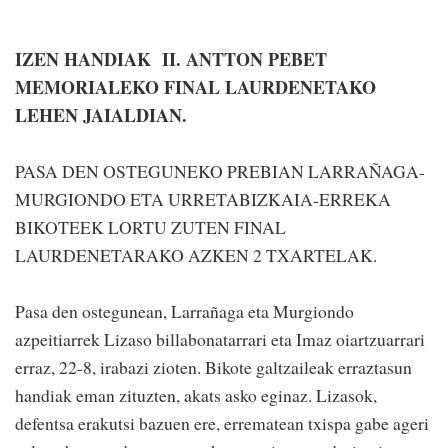
IZEN HANDIAK II. ANTTON PEBET
MEMORIALEKO FINAL LAURDENETAKO
LEHEN JAIALDIAN.
PASA DEN OSTEGUNEKO PREBIAN LARRAÑAGA-
MURGIONDO ETA URRETABIZKAIA-ERREKA
BIKOTEEK LORTU ZUTEN FINAL
LAURDENETARAKO AZKEN 2 TXARTELAK.
Pasa den ostegunean, Larrañaga eta Murgiondo
azpeitiarrek Lizaso billabonatarrari eta Imaz oiartzuarrari
erraz, 22-8, irabazi zioten. Bikote galtzaileak erraztasun
handiak eman zituzten, akats asko eginaz. Lizasok,
defentsa erakutsi bazuen ere, errematean txispa gabe ageri