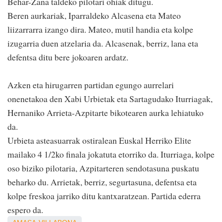
Behar-Zana taldeko pilotari ohiak ditugu.
Beren aurkariak, Iparraldeko Alcasena eta Mateo
liizarrarra izango dira. Mateo, mutil handia eta kolpe
izugarria duen atzelaria da. Alcasenak, berriz, lana eta
defentsa ditu bere jokoaren ardatz.
Azken eta hirugarren partidan egungo aurrelari
onenetakoa den Xabi Urbietak eta Sartagudako Iturriagak,
Hernaniko Arrieta-Azpitarte bikotearen aurka lehiatuko
da.
Urbieta asteasuarrak ostiralean Euskal Herriko Elite
mailako 4 1/2ko finala jokatuta etorriko da. Iturriaga, kolpe
oso biziko pilotaria, Azpitarteren sendotasuna puskatu
beharko du. Arrietak, berriz, segurtasuna, defentsa eta
kolpe freskoa jarriko ditu kantxaratzean. Partida ederra
espero da.