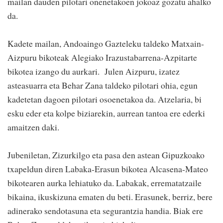
mailan dauden pilotari onenetakoen jokoaz gozatu ahalko
da.
Kadete mailan, Andoaingo Gazteleku taldeko Matxain-
Aizpuru bikoteak Alegiako Irazustabarrena-Azpitarte
bikotea izango du aurkari. Julen Aizpuru, izatez
asteasuarra eta Behar Zana taldeko pilotari ohia, egun
kadetetan dagoen pilotari osoenetakoa da. Atzelaria, bi
esku eder eta kolpe biziarekin, aurrean tantoa ere ederki
amaitzen daki.
Jubeniletan, Zizurkilgo eta pasa den astean Gipuzkoako
txapeldun diren Labaka-Erasun bikotea Alcasena-Mateo
bikotearen aurka lehiatuko da. Labakak, errematatzaile
bikaina, ikuskizuna ematen du beti. Erasunek, berriz, bere
adinerako sendotasuna eta segurantzia handia. Biak ere