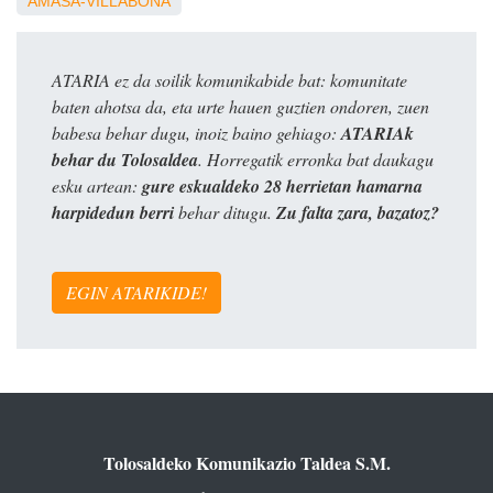
AMASA-VILLABONA
ATARIA ez da soilik komunikabide bat: komunitate
baten ahotsa da, eta urte hauen guztien ondoren, zuen
babesa behar dugu, inoiz baino gehiago:
ATARIAk
behar du Tolosaldea
. Horregatik erronka bat daukagu
esku artean:
gure eskualdeko 28 herrietan hamarna
harpidedun berri
behar ditugu.
Zu falta zara, bazatoz?
EGIN ATARIKIDE!
Tolosaldeko Komunikazio Taldea S.M.