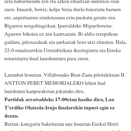
zela nabarmendu zen eta azken emaitzan ondorioa izan
zuen. Imazek, berriz, kolpe bizia duela baieztatu bazuen
ere, azpeitiarren sendotasuna ezin puskatu geratu zen.
Bigarren norgehiagokan, Iparraldeko Migueltorena-
Aguerre bikotea ez zen kantxaratu. Bi aldiz errepidean
galduta, pilotazaleak eta aurkariak hotz utzi zituzten. Hala,
22-0 emaitzarekin Urretabizkaia ikaztegiarra eta Erreka
ustariztarra final laurdenetara pasa ziren.
Larunbat honetan, Villabonako Bear-Zana pilotalekuan II.
ANTTON PEBET MEMORIALEKO lehen fnal
laurdenen kanporaketan jokatuko dira.
Partidak arratsaldeko 17:00etan hasiko dira, Lau
T'erdiko Olaizola-Irujo finalarekin tupust egin ez
dezan.
Bertan, kategoria bakoitzean une honetan Euskal Herri