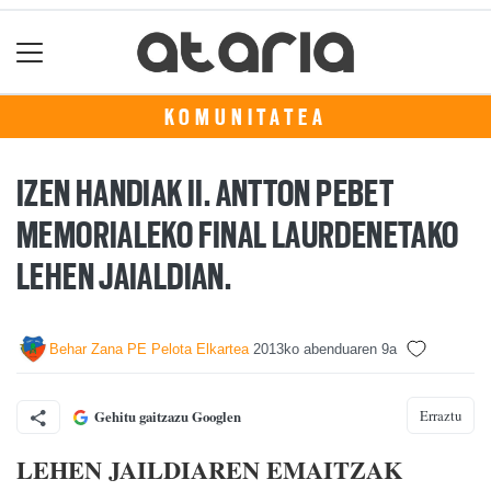
KOMUNITATEA
IZEN HANDIAK II. ANTTON PEBET
MEMORIALEKO FINAL LAURDENETAKO
LEHEN JAIALDIAN.
Behar Zana PE Pelota Elkartea
2013ko abenduaren 9a
Erraztu
Gehitu gaitzazu Googlen
LEHEN JAILDIAREN EMAITZAK