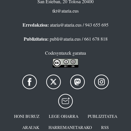
San Esteban, 20 Tolosa 20400
tkt@ataria.eus
Erredakzioa:
ataria@ataria.eus
/ 943 655 695
Publizitatea:
publi@ataria.eus
/ 661 678 818
Codesyntaxek garatua
HONI BURUZ
LEGE OHARRA
PUBLIZITATEA
ARAUAK
HARREMANETARAKO
RSS