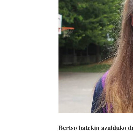
Bertso batekin azalduko d