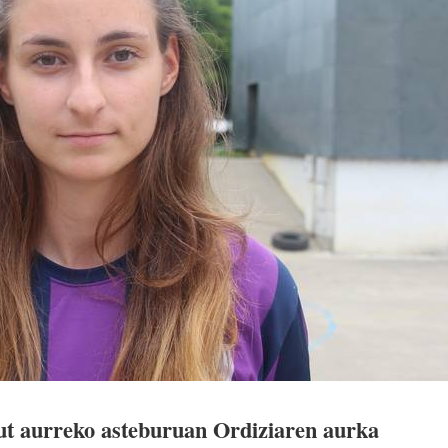
ut aurreko asteburuan Ordiziaren aurka