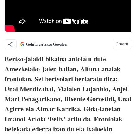
Erraztu
Gehitu gaitzazu Googlen
Bertso-jaialdi bikaina antolatu dute
Amezketako Jaien baitan, Altuna anaiak
frontoian. Sei bertsolari bertaratu dira:
Unai Mendizabal, Maialen Lujanbio, Anjel
Mari Peñagarikano, Bixente Gorostidi, Unai
Agirre eta Aimar Karrika. Gida-lanetan
Imanol Artola ‘Felix’ aritu da. Frontoiak
betekada ederra izan du eta txaloekin