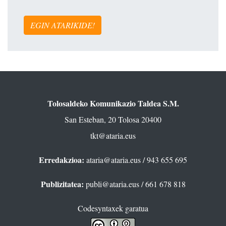
EGIN ATARIKIDE!
Tolosaldeko Komunikazio Taldea S.M.
San Esteban, 20 Tolosa 20400
tkt@ataria.eus
Erredakzioa:
ataria@ataria.eus
/ 943 655 695
Publizitatea:
publi@ataria.eus
/ 661 678 818
Codesyntaxek garatua