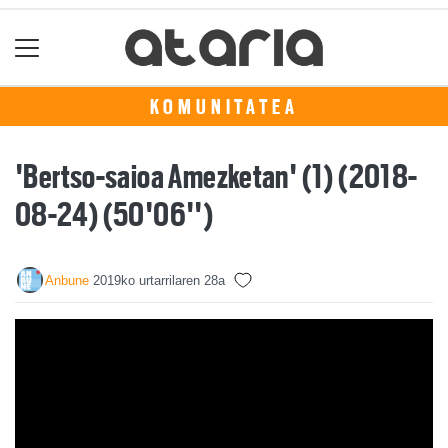
KOMUNITATEA
'Bertso-saioa Amezketan' (1) (2018-
08-24) (50'06'')
Anbune
2019ko urtarrilaren 28a