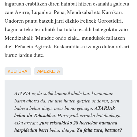
inguruan erabiltzen diren hainbat hitzen esanahia galdetu
zaie Agirre, Lujanbio, Peña, Mendizabal eta Karrikari.
Ondoren puntu batzuk jarri dizkio Felixek Gorostidiri.
Lagun arteko tertuliatik hartutako esaldi bat egokitu zaio
Mendizabali: 'Mundue ondo ziak... mundukok failatzen
die'. Peña eta Agirrek 'Euskaraldia'-n izango duten rol-ari
buruz jardun dute.
KULTURA
AMEZKETA
ATARIA ez da soilik komunikabide bat: komunitate
baten ahotsa da, eta urte hauen guztien ondoren, zuen
babesa behar dugu, inoiz baino gehiago:
ATARIAk
behar du Tolosaldea
. Horregatik erronka bat daukagu
esku artean:
gure eskualdeko 28 herrietan hamarna
harpidedun berri
behar ditugu.
Zu falta zara, bazatoz?