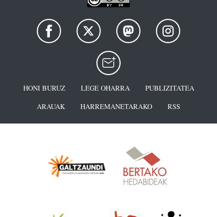
HONI BURUZ
LEGE OHARRA
PUBLIZITATEA
ARAUAK
HARREMANETARAKO
RSS