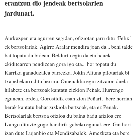
erantzun dio jendeak bertsolarien
jardunari.
Aurkezpen eta agurren segidan, ofiziotan jarri ditu ‘Felix’-
ek bertsolariak. Agirre Aralar mendira joan da... behi talde
bat topatu du bidean. Beldurtu egin da eta hauek
ekiditearren pendizean gora igo eta... hor topatu du
Karrika ganaduzalea barrezka. Jokin Altuna pilotariak bi
txapel ekarri ditu herrira. Omenaldia egin zitzaion duela
hilabete eta bertsoak kantatu zizkion Peñak. Hurrengo
egunean, ordea, Gorostidik esan zion Peñari, bere herrian
berak kantatu behar zizkiola bertsoak, eta ez Peñak.
Bertsolariak bertsoa ofizioa du baina badu afizioa ere.
Izango dituzte gogo handirik gabeko egunak ere. Gai hori
izan dute Lujanbio eta Mendizabalek. Amezketa eta bere