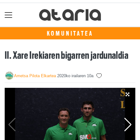
KOMUNITATEA
II. Xare Irekiaren bigarren jardunaldia
Ametsa Pilota Elkartea
2020ko irailaren 10a