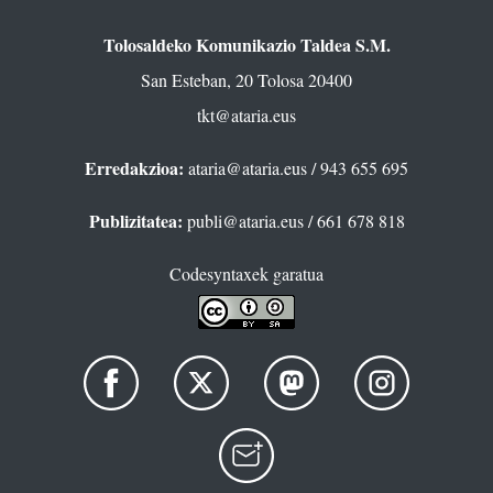
Tolosaldeko Komunikazio Taldea S.M.
San Esteban, 20 Tolosa 20400
tkt@ataria.eus
Erredakzioa:
ataria@ataria.eus
/ 943 655 695
Publizitatea:
publi@ataria.eus
/ 661 678 818
Codesyntaxek garatua