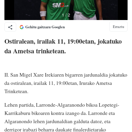
Erraztu
Gehitu gaitzazu Googlen
Ostiralean, irailak 11, 19:00etan, jokatuko
da Ametsa trinketean.
II. San Migel Xare Irekiaren bigarren j
ardunaldia jokatuko
da ostiralean, irailak 11, 19:00etan, Irurako Ametsa
Trinketean.
Lehen partida, Larronde-Algaranondo bikoa Lopetegi-
Karrikaburu bikoaren kontra izango da. Larronde eta
Algaranondo lehen jardunaldian galduta datoz, eta
derrigor irabazi beharra daukate finalerdietarako