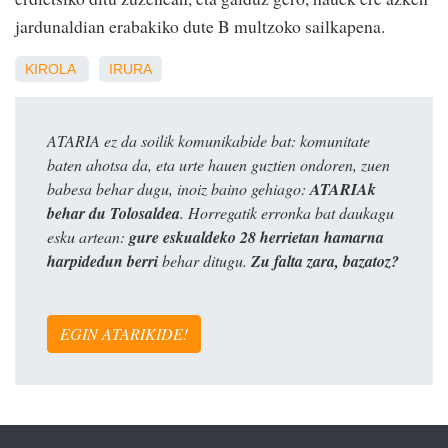
jardunaldian erabakiko dute B multzoko sailkapena.
KIROLA
IRURA
ATARIA ez da soilik komunikabide bat: komunitate
baten ahotsa da, eta urte hauen guztien ondoren, zuen
babesa behar dugu, inoiz baino gehiago:
ATARIAk
behar du Tolosaldea
. Horregatik erronka bat daukagu
esku artean:
gure eskualdeko 28 herrietan hamarna
harpidedun berri
behar ditugu.
Zu falta zara, bazatoz?
EGIN ATARIKIDE!