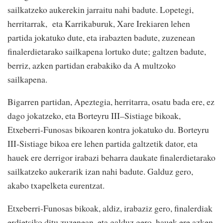
sailkatzeko aukerekin jarraitu nahi badute. Lopetegi,
herritarrak, eta Karrikaburuk, Xare Irekiaren lehen
partida jokatuko dute, eta irabazten badute, zuzenean
finalerdietarako sailkapena lortuko dute; galtzen badute,
berriz, azken partidan erabakiko da A multzoko
sailkapena.
Bigarren partidan, Apeztegia, herritarra, osatu bada ere, ez
dago jokatzeko, eta Borteyru III–Sistiage bikoak,
Etxeberri-Funosas bikoaren kontra jokatuko du. Borteyru
III-Sistiage bikoa ere lehen partida galtzetik dator, eta
hauek ere derrigor irabazi beharra daukate finalerdietarako
sailkatzeko aukerarik izan nahi badute. Galduz gero,
akabo txapelketa eurentzat.
Etxeberri-Funosas bikoak, aldiz, irabaziz gero, finalerdiak
erdietsiko ditu zuzenean, eta galduz gero, hauek ere azken