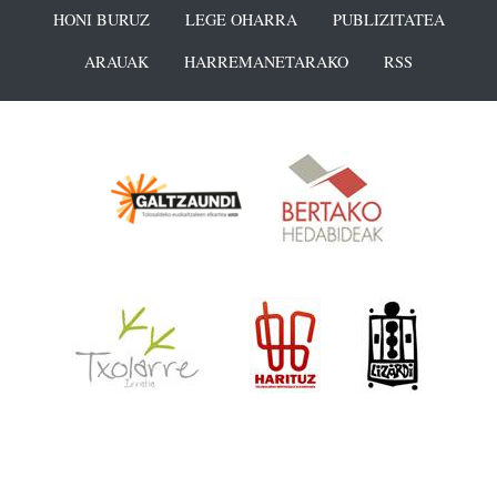
HONI BURUZ
LEGE OHARRA
PUBLIZITATEA
ARAUAK
HARREMANETARAKO
RSS