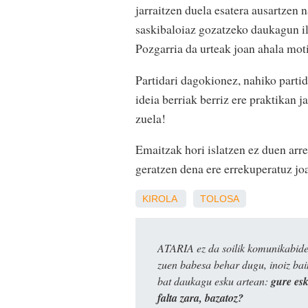
jarraitzen duela esatera ausartzen 
saskibaloiaz gozatzeko daukagun ilu
Pozgarria da urteak joan ahala moti
Partidari dagokionez, nahiko partid
ideia berriak berriz ere praktikan j
zuela!
Emaitzak hori islatzen ez duen arre
geratzen dena ere errekuperatuz j
KIROLA
TOLOSA
ATARIA ez da soilik komunikabide 
zuen babesa behar dugu, inoiz ba
bat daukagu esku artean:
gure es
falta zara, bazatoz?