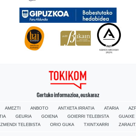
Gertuko informazioa, euskaraz
AMEZTI
ANBOTO
ANTXETA IRRATIA
ATARIA
AZP
TIA
GEURIA
GOIENA
GOIERRI TELEBISTA
GUAIXE
IZMENDI TELEBISTA
ORIO GUKA
TXINTXARRI
ZARAUT