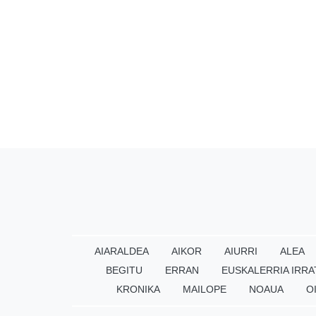
AIARALDEA
AIKOR
AIURRI
ALEA
BEGITU
ERRAN
EUSKALERRIA IRRA
KRONIKA
MAILOPE
NOAUA
O