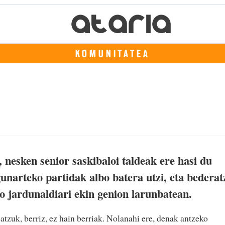
KOMUNITATEA
nesken senior saskibaloi taldeak ere hasi du
narteko partidak albo batera utzi, eta bederat
o jardunaldiari ekin genion larunbatean.
batzuk, berriz, ez hain berriak. Nolanahi ere, denak antzeko