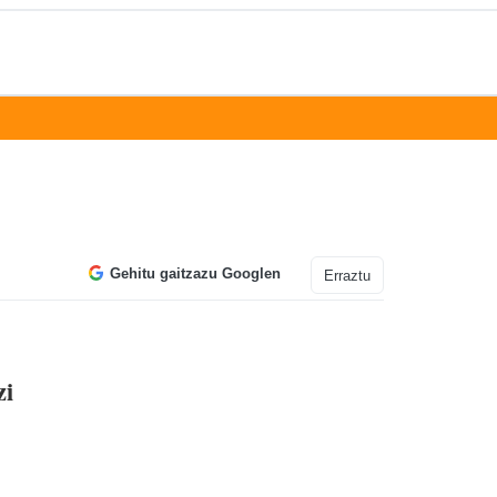
Gehitu gaitzazu Googlen
Erraztu
zi