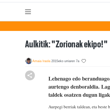
Aulkitik: "Zorionak ekipo!"
Amaia Iraola
2015eko urriaren 7a
Lehenago edo beranduago, 
aurtengo denboraldia. Lagu
taldek osatzen dugun ligak
Aurpegi berriak taldean, eta beste 