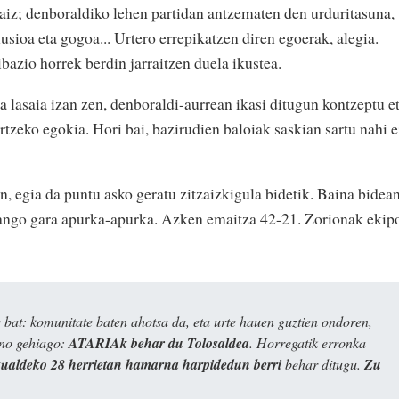
naiz; denboraldiko lehen partidan antzematen den urduritasuna,
sioa eta gogoa... Urtero errepikatzen diren egoerak, alegia.
bazio horrek berdin jarraitzen duela ikustea.
a lasaia izan zen, denboraldi-aurrean ikasi ditugun kontzeptu e
artzeko egokia. Hori bai, bazirudien baloiak saskian sartu nahi 
n, egia da puntu asko geratu zitzaizkigula bidetik. Baina bidea
oango gara apurka-apurka. Azken emaitza 42-21. Zorionak ekip
bat: komunitate baten ahotsa da, eta urte hauen guztien ondoren,
ino gehiago:
ATARIAk behar du Tolosaldea
. Horregatik erronka
kualdeko 28 herrietan hamarna harpidedun berri
behar ditugu.
Zu