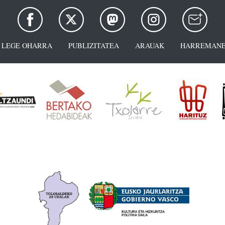
LEGE OHARRA
PUBLIZITATEA
ARAUAK
HARREMANE