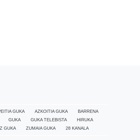
EITIA GUKA
AZKOITIA GUKA
BARRENA
GUKA
GUKA TELEBISTA
HIRUKA
Z GUKA
ZUMAIA GUKA
28 KANALA