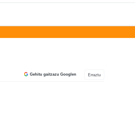
Gehitu gaitzazu Googlen
Erraztu