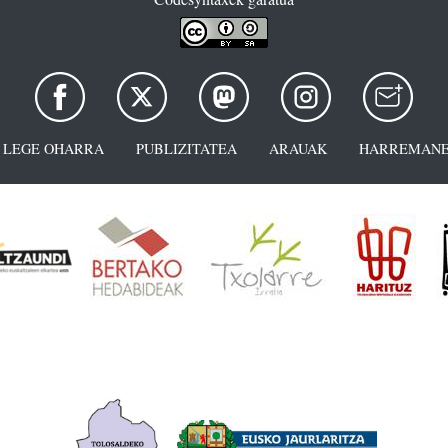
LEGE OHARRA
PUBLIZITATEA
ARAUAK
HARREMANE