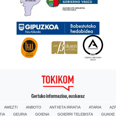
Gertuko informazioa, euskaraz
AMEZTI
ANBOTO
ANTXETA IRRATIA
ATARIA
AZP
TIA
GEURIA
GOIENA
GOIERRI TELEBISTA
GUAIXE