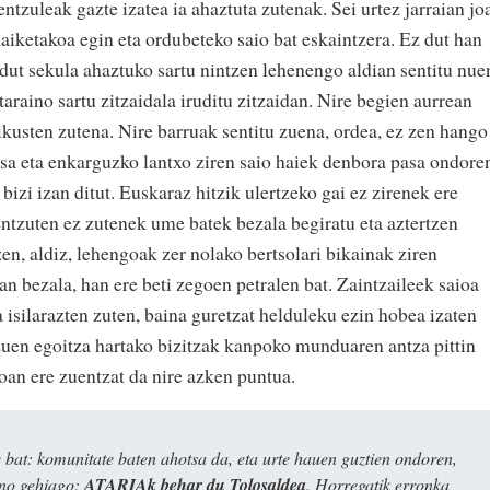
ntzuleak gazte izatea ia ahaztuta zutenak. Sei urtez jarraian jo
aiketakoa egin eta ordubeteko saio bat eskaintzera. Ez dut han
 dut sekula ahaztuko sartu nintzen lehenengo aldian sentitu nue
araino sartu zitzaidala iruditu zitzaidan. Nire begien aurrean
ikusten zutena. Nire barruak sentitu zuena, ordea, ez zen hango
sa eta enkarguzko lantxo ziren saio haiek denbora pasa ondore
bizi izan ditut. Euskaraz hitzik ulertzeko gai ez zirenek ere
Entzuten ez zutenek ume batek bezala begiratu eta aztertzen
zen, aldiz, lehengoak zer nolako bertsolari bikainak ziren
an bezala, han ere beti zegoen petralen bat. Zaintzaileek saioa
isilarazten zuten, baina guretzat helduleku ezin hobea izaten
uen egoitza hartako bizitzak kanpoko munduaren antza pittin
oan ere zuentzat da nire azken puntua.
bat: komunitate baten ahotsa da, eta urte hauen guztien ondoren,
ino gehiago:
ATARIAk behar du Tolosaldea
. Horregatik erronka