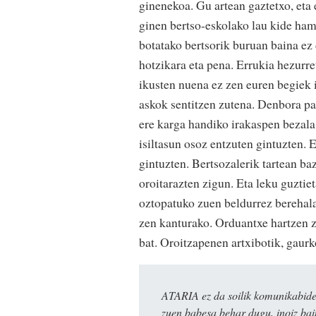
ginenekoa. Gu artean gaztetxo, eta e
ginen bertso-eskolako lau kide ham
botatako bertsorik buruan baina ez
hotzikara eta pena. Errukia hezurret
ikusten nuena ez zen euren begiek 
askok sentitzen zutena. Denbora pa
ere karga handiko irakaspen bezala 
isiltasun osoz entzuten gintuzten. 
gintuzten. Bertsozalerik tartean ba
oroitarazten zigun. Eta leku guztiet
oztopatuko zuen beldurrez berehala 
zen kanturako. Orduantxe hartzen z
bat. Oroitzapenen artxibotik, gaurk
ATARIA ez da soilik komunikabide 
zuen babesa behar dugu, inoiz ba