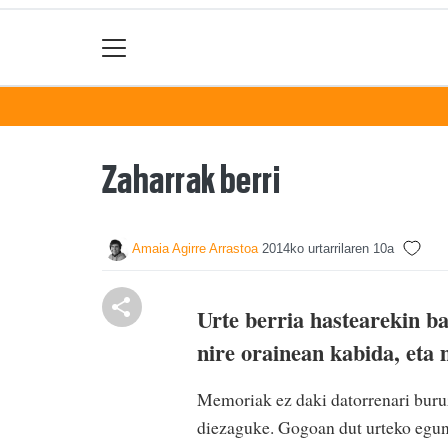
Zaharrak berri
Amaia Agirre Arrastoa
2014ko urtarrilaren 10a
Urte berria hastearekin b
nire orainean kabida, eta 
Memoriak ez daki datorrenari buruz,
diezaguke. Gogoan dut urteko egun 