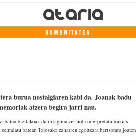
KOMUNITATEA
atera burua nostalgiaren kabi da. Joanak badu
memoriak atzera begira jarri nau.
 baina bizitakoak datorkiguna zer nola interpretatu irakats
seinalatu batean Tolosako zaharren egoitzara bertsotara joaten