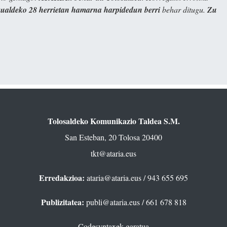
kualdeko 28 herrietan hamarna harpidedun berri
behar ditugu.
Zu
Tolosaldeko Komunikazio Taldea S.M.
San Esteban, 20 Tolosa 20400
tkt@ataria.eus
Erredakzioa:
ataria@ataria.eus
/ 943 655 695
Publizitatea:
publi@ataria.eus
/ 661 678 818
Codesyntaxek garatua