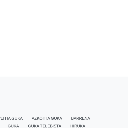
EITIA GUKA
AZKOITIA GUKA
BARRENA
GUKA
GUKA TELEBISTA
HIRUKA