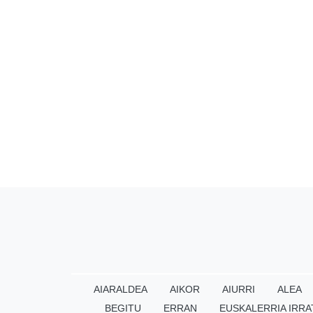
AIARALDEA
AIKOR
AIURRI
ALEA
BEGITU
ERRAN
EUSKALERRIA IRRA