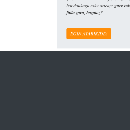
bat daukagu esku artean:
gure es
falta zara, bazatoz?
EGIN ATARIKIDE!