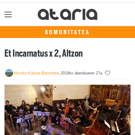
KOMUNITATEA
Et Incarnatus x 2, Altzon
Altzoko Kultura Batzordea
2018ko abenduaren 27a