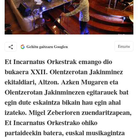
Erraztu
Gehitu gaitzazu Googlen
Et Incarnatus Orkestrak emango dio
bukaera XXII. Olentzerotan Jakinminez
ekitaldiari, Altzon. Azken Mugaren eta
Olentzerotan Jakinminezen egitarauek bat
egin dute eskaintza bikain hau egin ahal
izateko. Migel Zeberioren zuendaritzapean,
Et Incarnatus Orkestrako ohiko
partaideekin batera, euskal musikagintza