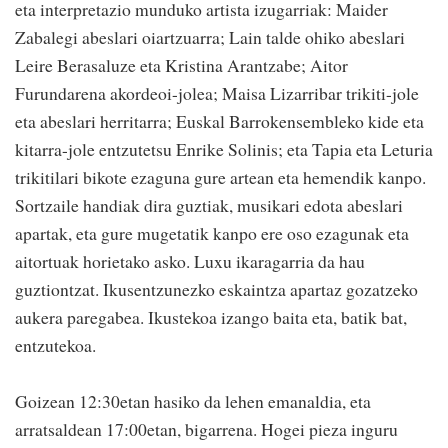
eta interpretazio munduko artista izugarriak: Maider
Zabalegi abeslari oiartzuarra; Lain talde ohiko abeslari
Leire Berasaluze eta Kristina Arantzabe; Aitor
Furundarena akordeoi-jolea; Maisa Lizarribar trikiti-jole
eta abeslari herritarra; Euskal Barrokensembleko kide eta
kitarra-jole entzutetsu Enrike Solinis; eta Tapia eta Leturia
trikitilari bikote ezaguna gure artean eta hemendik kanpo.
Sortzaile handiak dira guztiak, musikari edota abeslari
apartak, eta gure mugetatik kanpo ere oso ezagunak eta
aitortuak horietako asko. Luxu ikaragarria da hau
guztiontzat. Ikusentzunezko eskaintza apartaz gozatzeko
aukera paregabea. Ikustekoa izango baita eta, batik bat,
entzutekoa.
Goizean 12:30etan hasiko da lehen emanaldia, eta
arratsaldean 17:00etan, bigarrena. Hogei pieza inguru