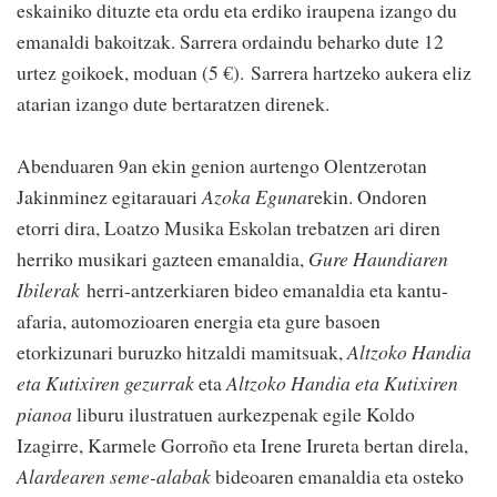
eskainiko dituzte eta ordu eta erdiko iraupena izango du
emanaldi bakoitzak. Sarrera ordaindu beharko dute 12
urtez goikoek, moduan (5 €). Sarrera hartzeko aukera eliz
atarian izango dute bertaratzen direnek.
Abenduaren 9an ekin genion aurtengo Olentzerotan
Jakinminez egitarauari
Azoka Eguna
rekin. Ondoren
etorri dira, Loatzo Musika Eskolan trebatzen ari diren
herriko musikari gazteen emanaldia,
Gure Haundiaren
Ibilerak
herri-antzerkiaren bideo emanaldia eta kantu-
afaria, automozioaren energia eta gure basoen
etorkizunari buruzko hitzaldi mamitsuak,
Altzoko Handia
eta Kutixiren gezurrak
eta
Altzoko Handia eta Kutixiren
pianoa
liburu ilustratuen aurkezpenak egile Koldo
Izagirre, Karmele Gorroño eta Irene Irureta bertan direla,
Alardearen seme-alabak
bideoaren emanaldia eta osteko