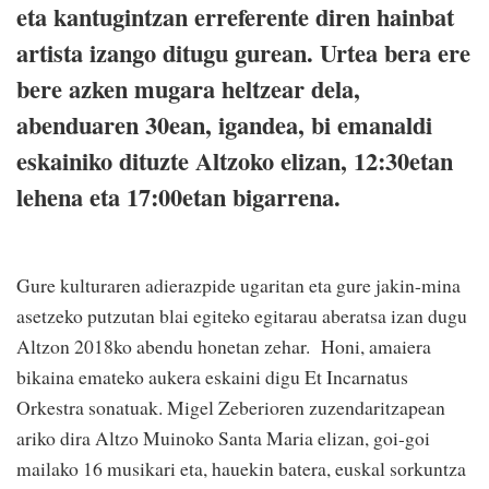
eta kantugintzan erreferente diren hainbat
artista izango ditugu gurean. Urtea bera ere
bere azken mugara heltzear dela,
abenduaren 30ean, igandea, bi emanaldi
eskainiko dituzte Altzoko elizan, 12:30etan
lehena eta 17:00etan bigarrena.
Gure kulturaren adierazpide ugaritan eta gure jakin-mina
asetzeko putzutan blai egiteko egitarau aberatsa izan dugu
Altzon 2018ko abendu honetan zehar. Honi, amaiera
bikaina emateko aukera eskaini digu Et Incarnatus
Orkestra sonatuak. Migel Zeberioren zuzendaritzapean
ariko dira Altzo Muinoko Santa Maria elizan, goi-goi
mailako 16 musikari eta, hauekin batera, euskal sorkuntza