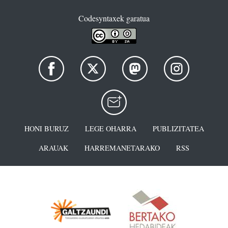
Codesyntaxek garatua
HONI BURUZ
LEGE OHARRA
PUBLIZITATEA
ARAUAK
HARREMANETARAKO
RSS