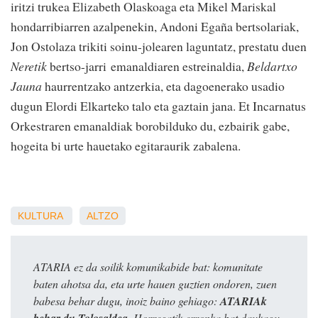
iritzi trukea Elizabeth Olaskoaga eta Mikel Mariskal
hondarribiarren azalpenekin, Andoni Egaña bertsolariak,
Jon Ostolaza trikiti soinu-jolearen laguntatz, prestatu duen
Neretik
bertso-jarri emanaldiaren estreinaldia,
Beldartxo
Jauna
haurrentzako antzerkia, eta dagoenerako usadio
dugun Elordi Elkarteko talo eta gaztain jana. Et Incarnatus
Orkestraren emanaldiak borobilduko du, ezbairik gabe,
hogeita bi urte hauetako egitaraurik zabalena.
KULTURA
ALTZO
ATARIA ez da soilik komunikabide bat: komunitate
baten ahotsa da, eta urte hauen guztien ondoren, zuen
babesa behar dugu, inoiz baino gehiago:
ATARIAk
. Horregatik erronka bat daukagu