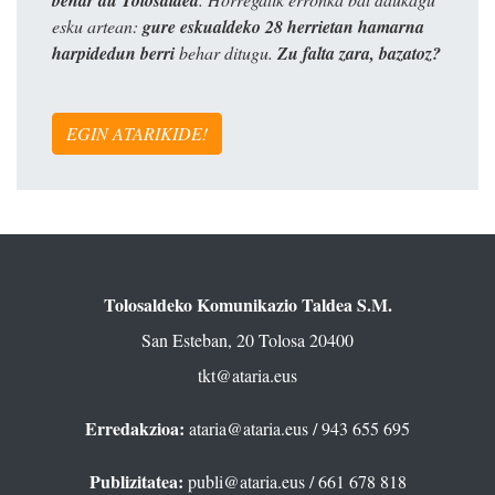
behar du Tolosaldea
esku artean:
gure eskualdeko 28 herrietan hamarna
harpidedun berri
behar ditugu.
Zu falta zara, bazatoz?
EGIN ATARIKIDE!
Tolosaldeko Komunikazio Taldea S.M.
San Esteban, 20 Tolosa 20400
tkt@ataria.eus
Erredakzioa:
ataria@ataria.eus
/ 943 655 695
Publizitatea:
publi@ataria.eus
/ 661 678 818