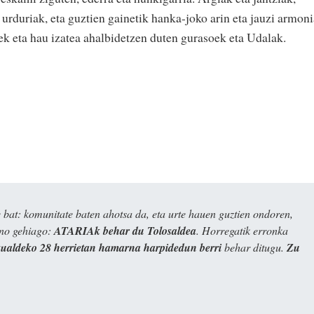
 urduriak, eta guztien gainetik hanka-joko arin eta jauzi armoni
ek eta hau izatea ahalbidetzen duten gurasoek eta Udalak.
bat: komunitate baten ahotsa da, eta urte hauen guztien ondoren,
ino gehiago:
ATARIAk behar du Tolosaldea
. Horregatik erronka
kualdeko 28 herrietan hamarna harpidedun berri
behar ditugu.
Zu