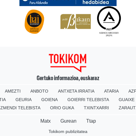
Gertuko informazioa, euskaraz
AMEZTI
ANBOTO
ANTXETA IRRATIA
ATARIA
AZP
TIA
GEURIA
GOIENA
GOIERRI TELEBISTA
GUAIXE
IZMENDI TELEBISTA
ORIO GUKA
TXINTXARRI
ZARAUT
Matx
Gurean
Ttap
Tokikom publizitatea