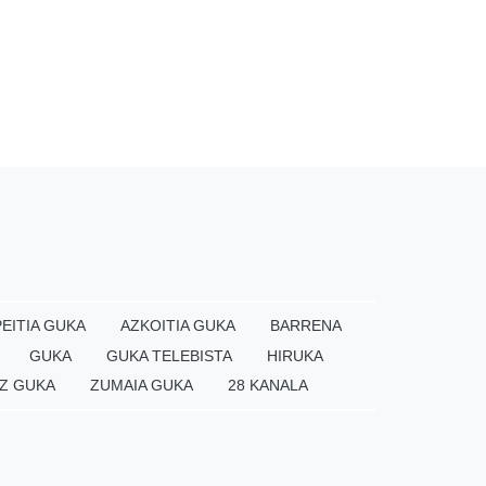
EITIA GUKA
AZKOITIA GUKA
BARRENA
GUKA
GUKA TELEBISTA
HIRUKA
Z GUKA
ZUMAIA GUKA
28 KANALA