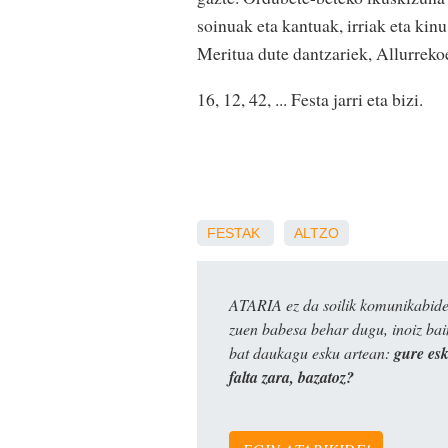
soinuak eta kantuak, irriak eta kinu
Meritua dute dantzariek, Allurreko
16, 12, 42, ... Festa jarri eta bizi.
FESTAK
ALTZO
ATARIA ez da soilik komunikabide 
zuen babesa behar dugu, inoiz ba
bat daukagu esku artean:
gure es
falta zara, bazatoz?