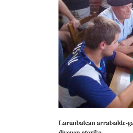
Larunbatean arratsalde-gau
direnen atariko.