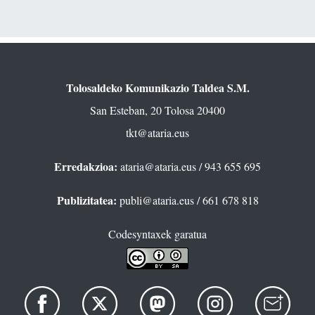
Tolosaldeko Komunikazio Taldea S.M.
San Esteban, 20 Tolosa 20400
tkt@ataria.eus
Erredakzioa:
ataria@ataria.eus
/ 943 655 695
Publizitatea:
publi@ataria.eus
/ 661 678 818
Codesyntaxek garatua