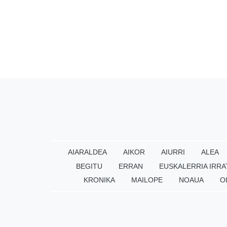
AIARALDEA
AIKOR
AIURRI
ALEA
BEGITU
ERRAN
EUSKALERRIA IRRA
KRONIKA
MAILOPE
NOAUA
O