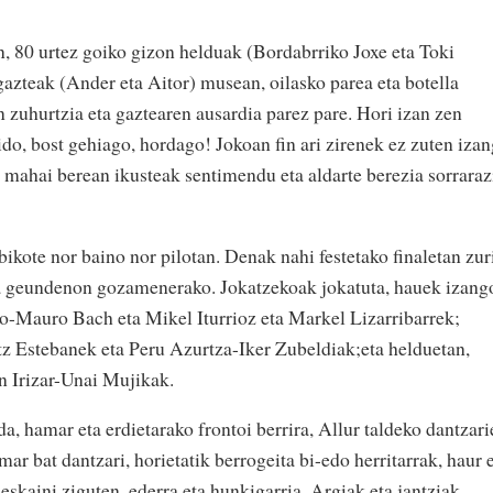
an, 80 urtez goiko gizon helduak (Bordabrriko Joxe eta Toki
gazteak (Ander eta Aitor) musean, oilasko parea eta botella
zuhurtzia eta gaztearen ausardia parez pare. Hori izan zen
ido, bost gehiago, hordago! Jokoan fin ari zirenek ez zuten iza
k mahai berean ikusteak sentimendu eta aldarte berezia sorraraz
ikote nor baino nor pilotan. Denak nahi festetako finaletan zur
egira geundenon gozamenerako. Jokatzekoak jokatuta, hauek izang
no-Mauro Bach eta Mikel Iturrioz eta Markel Lizarribarrek;
tz Estebanek eta Peru Azurtza-Iker Zubeldiak;eta helduetan,
n Irizar-Unai Mujikak.
, hamar eta erdietarako frontoi berrira, Allur taldeko dantzari
ar bat dantzari, horietatik berrogeita bi-edo herritarrak, haur 
skaini ziguten, ederra eta hunkigarria. Argiak eta jantziak,