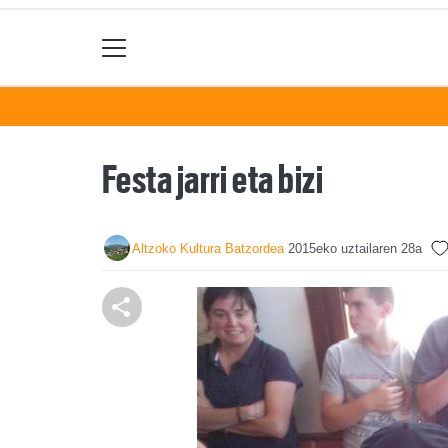
Festa jarri eta bizi
Altzoko Kultura Batzordea
2015eko uztailaren 28a