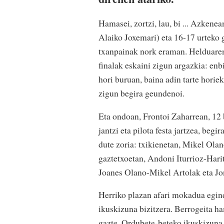
Hamasei, zortzi, lau, bi ... Azkene
Alaiko Joxemari) eta 16-17 urteko 
txanpainak nork eraman. Helduaren 
finalak eskaini zigun argazkia: enb
hori buruan, baina adin tarte horie
zigun begira geundenoi.
Eta ondoan, Frontoi Zaharrean, 12 b
jantzi eta pilota festa jartzea, b
dute zoria: txikienetan, Mikel Ola
gaztetxoetan, Andoni Iturrioz-Hari
Joanes Olano-Mikel Artolak eta Jo
Herriko plazan afari mokadua eginda
ikuskizuna bizitzera. Berrogeita ham
gazte. Ordubete-beteko ikuskizuna e