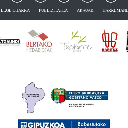
LEGE OHARRA
PUBLIZITATEA
ARAUAK
HARREMANE