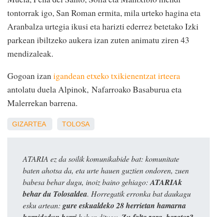
tontorrak igo, San Roman ermita, mila urteko hagina eta
Aranbalza urtegia ikusi eta harizti ederrez betetako Izki
parkean ibiltzeko aukera izan zuten animatu ziren 43
mendizaleak.
Gogoan izan
igandean etxeko txikienentzat irteera
antolatu duela Alpinok,
Nafarroako Basaburua eta
Malerrekan barrena.
GIZARTEA
TOLOSA
ATARIA ez da soilik komunikabide bat: komunitate
baten ahotsa da, eta urte hauen guztien ondoren, zuen
babesa behar dugu, inoiz baino gehiago:
ATARIAk
behar du Tolosaldea
. Horregatik erronka bat daukagu
esku artean:
gure eskualdeko 28 herrietan hamarna
harpidedun berri
behar ditugu.
Zu falta zara, bazatoz?