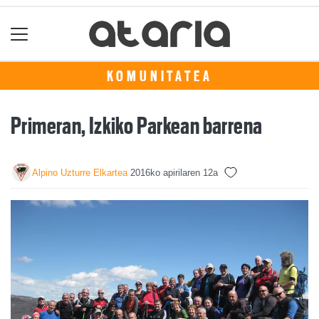
KOMUNITATEA
Primeran, Izkiko Parkean barrena
Alpino Uzturre Elkartea
2016ko apirilaren 12a