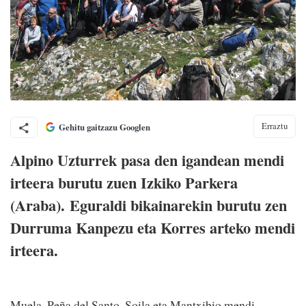
Erraztu
Gehitu gaitzazu Googlen
Alpino Uzturrek pasa den igandean mendi
irteera burutu zuen Izkiko Parkera
(Araba). Eguraldi bikainarekin burutu zen
Durruma Kanpezu eta Korres arteko mendi
irteera.
Muela, Peña del Santo, Soila eta Mantxibio mendi