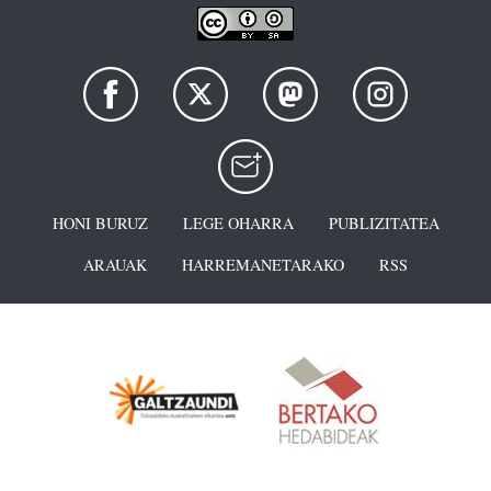
HONI BURUZ
LEGE OHARRA
PUBLIZITATEA
ARAUAK
HARREMANETARAKO
RSS