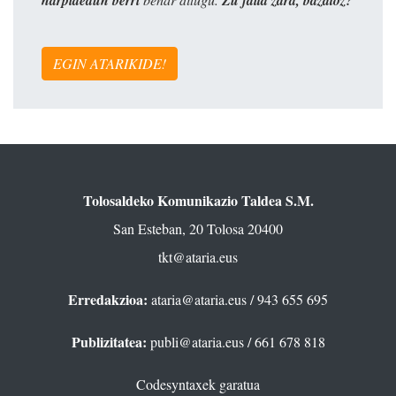
EGIN ATARIKIDE!
Tolosaldeko Komunikazio Taldea S.M.
San Esteban, 20 Tolosa 20400
tkt@ataria.eus
Erredakzioa:
ataria@ataria.eus
/ 943 655 695
Publizitatea:
publi@ataria.eus
/ 661 678 818
Codesyntaxek garatua