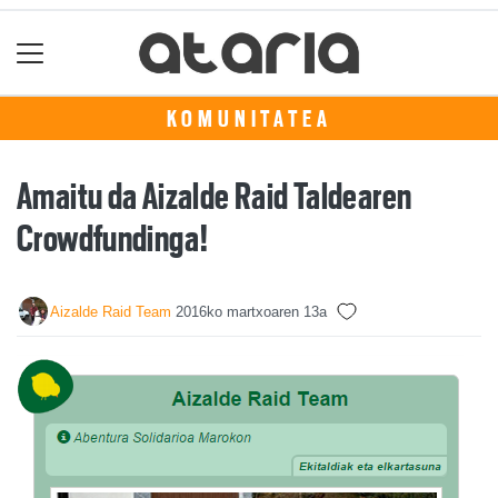
KOMUNITATEA
Amaitu da Aizalde Raid Taldearen
Crowdfundinga!
Aizalde Raid Team
2016ko martxoaren 13a