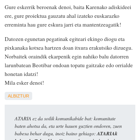
Gure eskerrik beroenak denoi, baita Karenako adiskideei
ere, gure proiektua gauzatu ahal izateko euskarazko
erreminta hau gure eskura jarri eta mantentzeagatik!
Datozen egunetan pegatinak egiteari ekingo diogu eta
pixkanaka kotxea hartzen doan itxura erakutsiko dizuegu.
Norbaitek oraindik ekarpenik egin nahiko balu datorren
larunbatean Beotibar ondoan topatu gaitzake edo orrialde
honetan idatzi!
Mila esker denoi!
ALBIZTUR
ATARIA ez da soilik komunikabide bat: komunitate
baten ahotsa da, eta urte hauen guztien ondoren, zuen
babesa behar dugu, inoiz baino gehiago:
ATARIAk