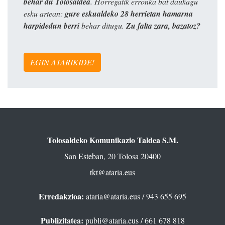
behar du Tolosaldea
. Horregatik erronka bat daukagu
esku artean:
gure eskualdeko 28 herrietan hamarna
harpidedun berri
behar ditugu.
Zu falta zara, bazatoz?
EGIN ATARIKIDE!
Tolosaldeko Komunikazio Taldea S.M.
San Esteban, 20 Tolosa 20400
tkt@ataria.eus
Erredakzioa:
ataria@ataria.eus
/ 943 655 695
Publizitatea:
publi@ataria.eus
/ 661 678 818