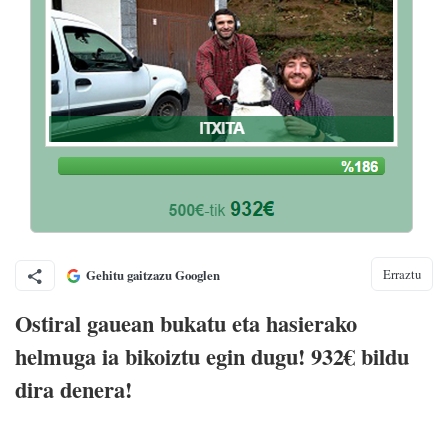
Erraztu
Gehitu gaitzazu Googlen
Ostiral gauean bukatu eta hasierako
helmuga ia bikoiztu egin dugu! 932€ bildu
dira denera!