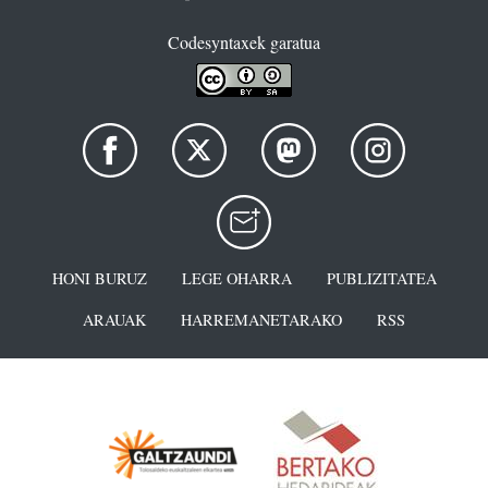
Codesyntaxek garatua
HONI BURUZ
LEGE OHARRA
PUBLIZITATEA
ARAUAK
HARREMANETARAKO
RSS