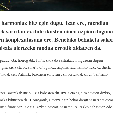
harmoniaz hitz egin dugu. Izan ere, mendian
ek sarritan ez dute ikusten oinen azpian duguna
en konplexutasuna ere. Benetako behaketa sako
isaia ulertzeko modua errotik aldatzen da.
gaude, eta, horregatik, funtsezkoa da sastrakaren inguruan dugun
gisa sasia eta otea hartu ditugunez, azpimarratu nahiko nuke ez direla
tikoak ere. Aitzitik, basoaren sorreran ezinbestekoak diren trantsizio-
zea: sastrakak lur biluzia babesten du, itzala eta egitura ematen dizkio,
ska bihurtzen da. Horregatik, aitortza egin behar diegu sasiari eta otear
uten funtzioari, alegia. Azken batean, sasiaren itxurazko nahasmen edo