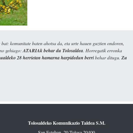
bat: komunitate baten ahotsa da, eta urte hauen guztien ondoren,
ino gehiago:
ATARIAk behar du Tolosaldea
. Horregatik erronka
kualdeko 28 herrietan hamarna harpidedun berri
behar ditugu.
Zu
Tolosaldeko Komunikazio Taldea S.M.
San Esteban, 20 Tolosa 20400