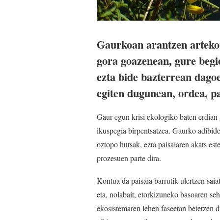
Gaurkoan arantzen arteko 
gora goazenean, gure begi
ezta bide bazterrean dago
egiten dugunean, ordea, pa
Gaur egun krisi ekologiko baten erdian 
ikuspegia birpentsatzea. Gaurko adibide 
oztopo hutsak, ezta paisaiaren akats este
prozesuen parte dira.
Kontua da paisaia barrutik ulertzen saiat
eta, nolabait, etorkizuneko basoaren seha
ekosistemaren lehen faseetan betetzen d