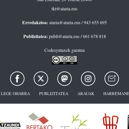
tkt@ataria.eus
Erredakzioa:
ataria@ataria.eus
/ 943 655 695
Publizitatea:
publi@ataria.eus
/ 661 678 818
Codesyntaxek garatua
LEGE OHARRA
PUBLIZITATEA
ARAUAK
HARREMANE