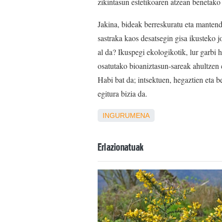
zikintasun estetikoaren atzean benetako
Jakina, bideak berreskuratu eta mantend
sastraka kaos desatsegin gisa ikusteko j
al da? Ikuspegi ekologikotik, lur garbi h
osatutako bioaniztasun-sareak ahultzen 
Habi bat da; intsektuen, hegaztien eta b
egitura bizia da.
INGURUMENA
Erlazionatuak