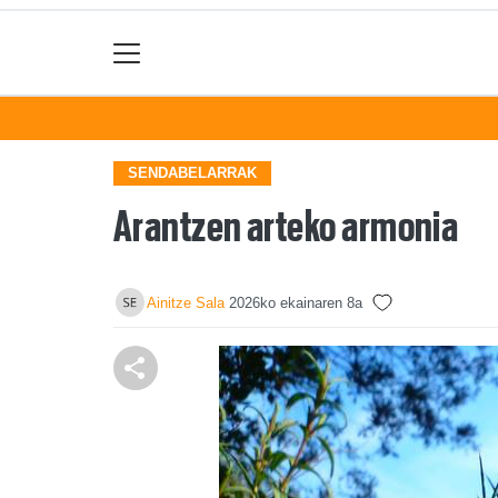
SENDABELARRAK
Arantzen arteko armonia
Ainitze Sala
2026ko ekainaren 8a