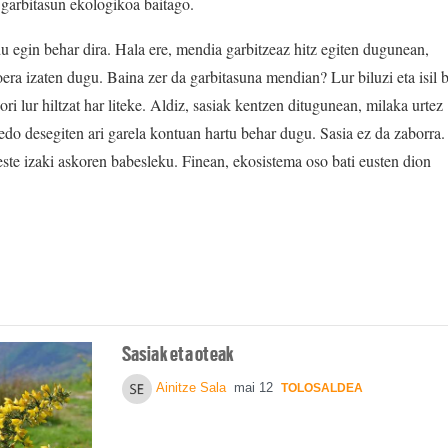
 garbitasun ekologikoa baitago.
u egin behar dira. Hala ere, mendia garbitzeaz hitz egiten dugunean,
oera izaten dugu. Baina zer da garbitasuna mendian? Lur biluzi eta isil b
ori lur hiltzat har liteke. Aldiz, sasiak kentzen ditugunean, milaka urtez
edo desegiten ari garela kontuan hartu behar dugu. Sasia ez da zaborra.
este izaki askoren babesleku. Finean, ekosistema oso bati eusten dion
Sasiak eta oteak
Ainitze Sala
mai 12
TOLOSALDEA