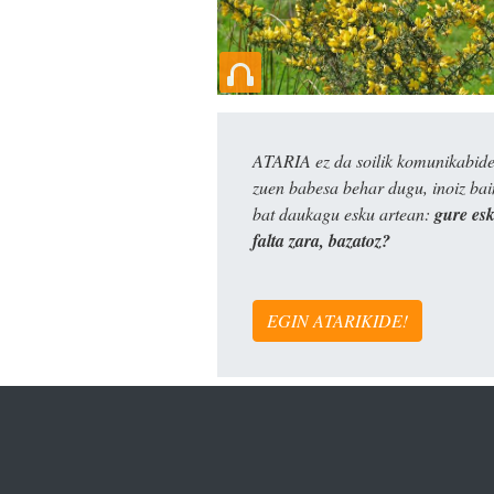
ATARIA ez da soilik komunikabide 
zuen babesa behar dugu, inoiz ba
bat daukagu esku artean:
gure es
falta zara, bazatoz?
EGIN ATARIKIDE!