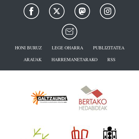
HONI BURUZ
LEGE OHARRA
PUBLIZITATEA
ARAUAK
HARREMANETARAKO
RSS