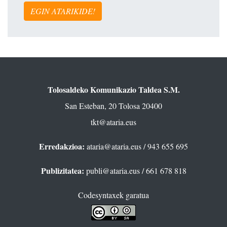
EGIN ATARIKIDE!
Tolosaldeko Komunikazio Taldea S.M.
San Esteban, 20 Tolosa 20400
tkt@ataria.eus
Erredakzioa:
ataria@ataria.eus
/ 943 655 695
Publizitatea:
publi@ataria.eus
/ 661 678 818
Codesyntaxek garatua