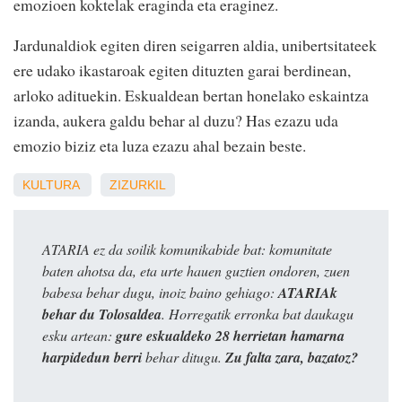
emozioen koktelak eraginda eta eraginez.
Jardunaldiok egiten diren seigarren aldia, unibertsitateek
ere udako ikastaroak egiten dituzten garai berdinean,
arloko adituekin. Eskualdean bertan honelako eskaintza
izanda, aukera galdu behar al duzu? Has ezazu uda
emozio biziz eta luza ezazu ahal bezain beste.
KULTURA
ZIZURKIL
ATARIA ez da soilik komunikabide bat: komunitate
baten ahotsa da, eta urte hauen guztien ondoren, zuen
babesa behar dugu, inoiz baino gehiago:
ATARIAk
behar du Tolosaldea
. Horregatik erronka bat daukagu
esku artean:
gure eskualdeko 28 herrietan hamarna
harpidedun berri
behar ditugu.
Zu falta zara, bazatoz?