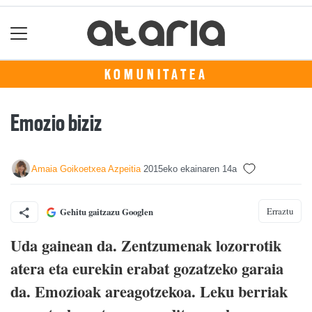
KOMUNITATEA
Emozio biziz
Amaia Goikoetxea Azpeitia
2015eko ekainaren 14a
Erraztu
Gehitu gaitzazu Googlen
Uda gainean da. Zentzumenak lozorrotik
atera eta eurekin erabat gozatzeko garaia
da. Emozioak areagotzekoa. Leku berriak