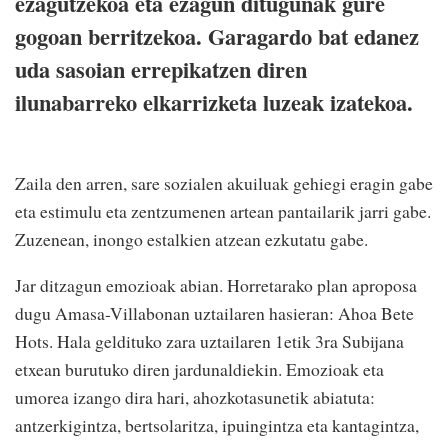
ezagutzekoa eta ezagun ditugunak gure
gogoan berritzekoa. Garagardo bat edanez
uda sasoian errepikatzen diren
ilunabarreko elkarrizketa luzeak izatekoa.
Zaila den arren, sare sozialen akuiluak gehiegi eragin gabe
eta estimulu eta zentzumenen artean pantailarik jarri gabe.
Zuzenean, inongo estalkien atzean ezkutatu gabe.
Jar ditzagun emozioak abian. Horretarako plan aproposa
dugu Amasa-Villabonan uztailaren hasieran: Ahoa Bete
Hots. Hala geldituko zara uztailaren 1etik 3ra Subijana
etxean burutuko diren jardunaldiekin. Emozioak eta
umorea izango dira hari, ahozkotasunetik abiatuta:
antzerkigintza, bertsolaritza, ipuingintza eta kantagintza,