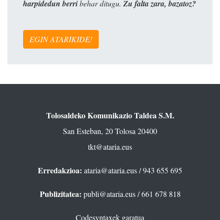
harpidedun berri
behar ditugu.
Zu falta zara, bazatoz?
EGIN ATARIKIDE!
Tolosaldeko Komunikazio Taldea S.M.
San Esteban, 20 Tolosa 20400
tkt@ataria.eus
Erredakzioa:
ataria@ataria.eus
/ 943 655 695
Publizitatea:
publi@ataria.eus
/ 661 678 818
Codesyntaxek garatua