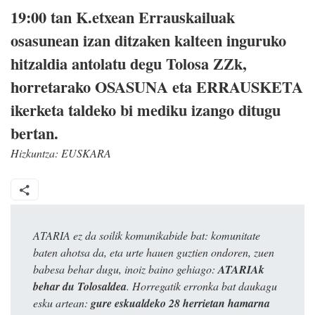
19:00 tan ​K.etxean ​Errauskailuak
osasunean izan ditzaken kalteen inguruko
hitzaldia antolatu degu Tolosa ZZk,
horretarako OSASUNA eta ERRAUSKETA
ikerketa taldeko bi mediku izango ditugu
bertan.
Hizkuntza:
EUSKARA
ATARIA ez da soilik komunikabide bat: komunitate
baten ahotsa da, eta urte hauen guztien ondoren, zuen
babesa behar dugu, inoiz baino gehiago:
ATARIAk
behar du Tolosaldea
. Horregatik erronka bat daukagu
esku artean:
gure eskualdeko 28 herrietan hamarna