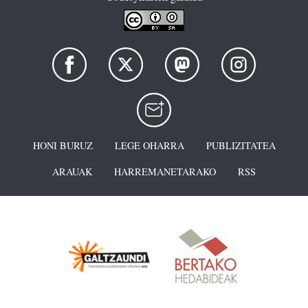
HONI BURUZ
LEGE OHARRA
PUBLIZITATEA
ARAUAK
HARREMANETARAKO
RSS