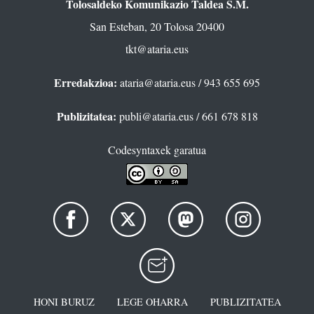
Tolosaldeko Komunikazio Taldea S.M.
San Esteban, 20 Tolosa 20400
tkt@ataria.eus
Erredakzioa:
ataria@ataria.eus
/ 943 655 695
Publizitatea:
publi@ataria.eus
/ 661 678 818
Codesyntaxek garatua
HONI BURUZ
LEGE OHARRA
PUBLIZITATEA