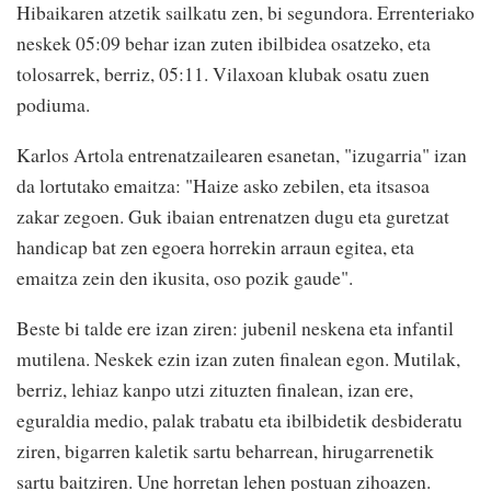
Hibaikaren atzetik sailkatu zen, bi segundora. Errenteriako
neskek 05:09 behar izan zuten ibilbidea osatzeko, eta
tolosarrek, berriz, 05:11. Vilaxoan klubak osatu zuen
podiuma.
Karlos Artola entrenatzailearen esanetan, "izugarria" izan
da lortutako emaitza: "Haize asko zebilen, eta itsasoa
zakar zegoen. Guk ibaian entrenatzen dugu eta guretzat
handicap bat zen egoera horrekin arraun egitea, eta
emaitza zein den ikusita, oso pozik gaude".
Beste bi talde ere izan ziren: jubenil neskena eta infantil
mutilena. Neskek ezin izan zuten finalean egon. Mutilak,
berriz, lehiaz kanpo utzi zituzten finalean, izan ere,
eguraldia medio, palak trabatu eta ibilbidetik desbideratu
ziren, bigarren kaletik sartu beharrean, hirugarrenetik
sartu baitziren. Une horretan lehen postuan zihoazen.