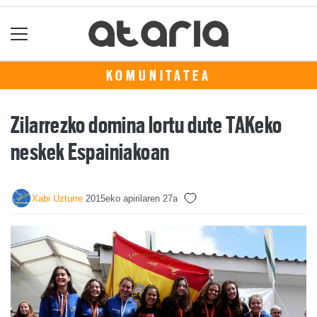
KOMUNITATEA
Zilarrezko domina lortu dute TAKeko
neskek Espainiakoan
Xabi Uzturre
2015eko apirilaren 27a