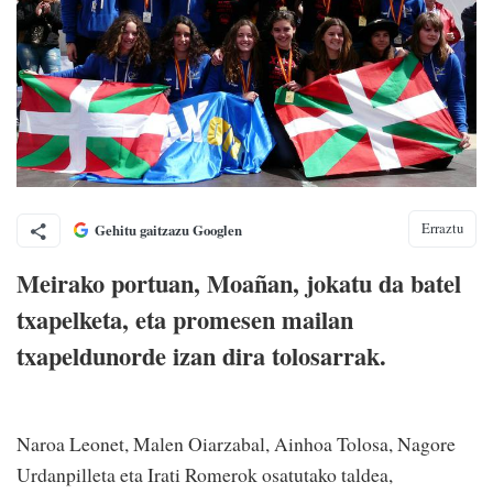
Erraztu
Gehitu gaitzazu Googlen
Meirako portuan, Moañan, jokatu da batel
txapelketa, eta promesen mailan
txapeldunorde izan dira tolosarrak.
Naroa Leonet, Malen Oiarzabal, Ainhoa Tolosa, Nagore
Urdanpilleta eta Irati Romerok osatutako taldea,