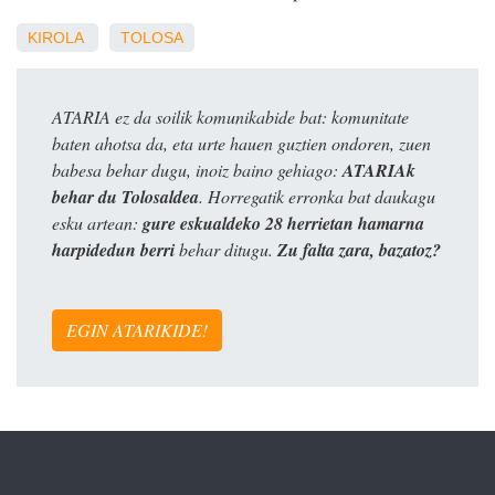
KIROLA
TOLOSA
ATARIA ez da soilik komunikabide bat: komunitate
baten ahotsa da, eta urte hauen guztien ondoren, zuen
babesa behar dugu, inoiz baino gehiago:
ATARIAk
behar du Tolosaldea
. Horregatik erronka bat daukagu
esku artean:
gure eskualdeko 28 herrietan hamarna
harpidedun berri
behar ditugu.
Zu falta zara, bazatoz?
EGIN ATARIKIDE!