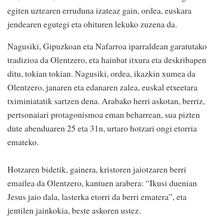
egiten uztearen erruduna izateaz gain, ordea, euskara
jendearen egutegi eta ohituren lekuko zuzena da.
Nagusiki, Gipuzkoan eta Nafarroa iparraldean garatutako
tradizioa da Olentzero, eta hainbat itxura eta deskribapen
ditu, tokian tokian. Nagusiki, ordea, ikazkin xumea da
Olentzero, janaren eta edanaren zalea, euskal etxeetara
tximiniatatik sartzen dena. Arabako herri askotan, berriz,
pertsonaiari protagonismoa eman beharrean, sua pizten
dute abenduaren 25 eta 31n, urtaro hotzari ongi etorria
emateko.
Hotzaren bidetik, gainera, kristoren jaiotzaren berri
emailea da Olentzero, kantuen arabera: “Ikusi duenian
Jesus jaio dala, lasterka etorri da berri ematera”, eta
jentilen jainkokia, beste askoren ustez.