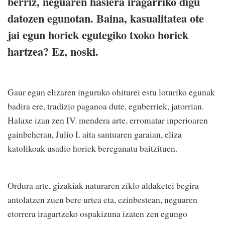
berriz, neguaren hasiera iragarriko digu
datozen egunotan. Baina, kasualitatea ote
jai egun horiek egutegiko txoko horiek
hartzea? Ez, noski.
Gaur egun elizaren inguruko ohiturei estu loturiko egunak
badira ere, tradizio paganoa dute, eguberriek, jatorrian.
Halaxe izan zen IV. mendera arte, erromatar inperioaren
gainbeheran, Julio I. aita santuaren garaian, eliza
katolikoak usadio horiek bereganatu baitzituen.
Ordura arte, gizakiak naturaren ziklo aldaketei begira
antolatzen zuen bere urtea eta, ezinbestean, neguaren
etorrera iragartzeko ospakizuna izaten zen egungo