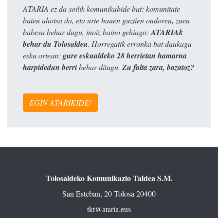
ATARIA ez da soilik komunikabide bat: komunitate
baten ahotsa da, eta urte hauen guztien ondoren, zuen
babesa behar dugu, inoiz baino gehiago:
ATARIAk
behar du Tolosaldea
. Horregatik erronka bat daukagu
esku artean:
gure eskualdeko 28 herrietan hamarna
harpidedun berri
behar ditugu.
Zu falta zara, bazatoz?
EGIN ATARIKIDE!
Tolosaldeko Komunikazio Taldea S.M.
San Esteban, 20 Tolosa 20400
tkt@ataria.eus