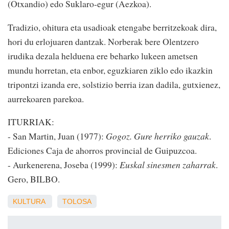
(Otxandio) edo Suklaro-egur (Aezkoa).
Tradizio, ohitura eta usadioak etengabe berritzekoak dira,
hori du erlojuaren dantzak. Norberak bere Olentzero
irudika dezala helduena ere beharko lukeen ametsen
mundu horretan, eta enbor, eguzkiaren ziklo edo ikazkin
tripontzi izanda ere, solstizio berria izan dadila, gutxienez,
aurrekoaren parekoa.
ITURRIAK:
- San Martin, Juan (1977):
Gogoz. Gure herriko gauzak
.
Ediciones Caja de ahorros provincial de Guipuzcoa.
- Aurkenerena, Joseba (1999):
Euskal sinesmen zaharrak
.
Gero, BILBO.
KULTURA
TOLOSA