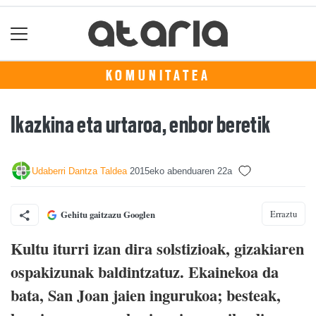
KOMUNITATEA
Ikazkina eta urtaroa, enbor beretik
Udaberri Dantza Taldea
2015eko abenduaren 22a
Erraztu
Gehitu gaitzazu Googlen
Kultu iturri izan dira solstizioak, gizakiaren
ospakizunak baldintzatuz. Ekainekoa da
bata, San Joan jaien ingurukoa; besteak,