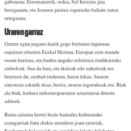
gabonena. Erromatarrek, ordea, Sol Invictus jaia
bereganatu, eta Jesusen jaiotza ospatzeko baliatu zuten
urtegaraia.
Uraren garraz
Gurtze egun pagano haiek gogo bertsuen inguruan
ospatzen zituzten Euskal Herrian, Europan zein mundu
osoan barrena, eta badira neguko solstizioa irudikatzeko
sinboloak. Sua da bata, eta ikatzak edo zuhaitzak ere
betetzen du, zenbait txokotan, haren lekua. Suaren
sinesteen eskutik doaz, berriz, uraren ingurukoak ere. Biak
ala biak, kultura indoeuroparraren aztarnatzat dituzte
adituek.
Baina aztarna horiei beste hamaika kulturatako
ezaugarriak batu dizkio mendeen joan-etorriak,
Eguberriak belaunaldi eta gizaldien lekuko bilakatuz.