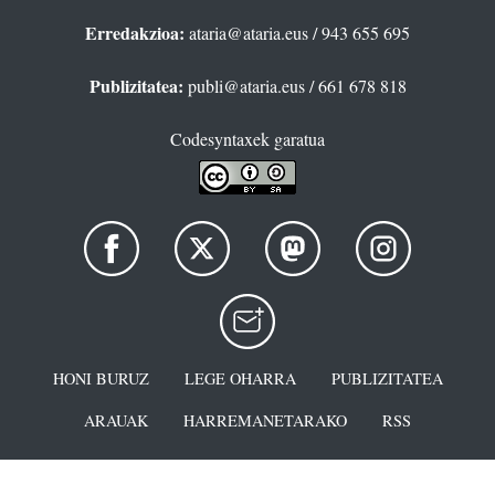
Erredakzioa:
ataria@ataria.eus
/ 943 655 695
Publizitatea:
publi@ataria.eus
/ 661 678 818
Codesyntaxek garatua
HONI BURUZ
LEGE OHARRA
PUBLIZITATEA
ARAUAK
HARREMANETARAKO
RSS