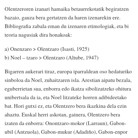
Olentzeroren izanari hamaika betaurrekotatik begiratzen
bazaio, gauza bera gertatzen da haren izenarekin ere.
Bibliografia zabala eman du izenaren etimologiak, eta bi
teoria nagusiak dira honakoak:
a) Onenzaro > Olentzaro (Isasti, 1925)
b) Noel – tzaro > Olentzaro (Altube, 1947)
Bigarren aukerari tiraz, europa iparraldean oso hedaturiko
sinboloa da Noel, zuhaitzaren isla. Arestian aipatu bezala,
eguberrietan sua, enborra edo ikatza sibolizatzeko ohitura
unibertsala da ia, eta Noel litzateke horren adibideetako
bat. Hori gutxi ez, eta Olentzero bera ikazkina dela ezin
ahaztu. Euskal herri askotan, gainera, Olentzero bera
izaten da enborra: Onontzaro-mokor (Larraun), Gabon-
ubil (Antzuola), Gabon-mukur (Adadiño), Gabon-enpor