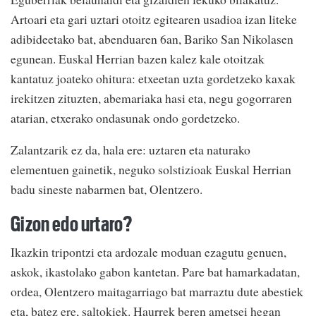
Artoari eta gari uztari otoitz egitearen usadioa izan liteke
adibideetako bat, abenduaren 6an, Bariko San Nikolasen
egunean. Euskal Herrian bazen kalez kale otoitzak
kantatuz joateko ohitura: etxeetan uzta gordetzeko kaxak
irekitzen zituzten, abemariaka hasi eta, negu gogorraren
atarian, etxerako ondasunak ondo gordetzeko.
Zalantzarik ez da, hala ere: uztaren eta naturako
elementuen gainetik, neguko solstizioak Euskal Herrian
badu sineste nabarmen bat, Olentzero.
Gizon edo urtaro?
Ikazkin tripontzi eta ardozale moduan ezagutu genuen,
askok, ikastolako gabon kantetan. Pare bat hamarkadatan,
ordea, Olentzero maitagarriago bat marraztu dute abestiek
eta, batez ere, saltokiek. Haurrek beren ametsei hegan