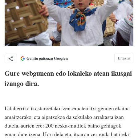
Erraztu
Gehitu gaitzazu Googlen
Gure webgunean edo lokaleko atean ikusgai
izango dira.
Udaberriko ikastaroetako izen-ematea itxi genuen ekaina
amaitzerako, eta aipatzekoa da sekulako arrakasta izan
dutela, aurten ere: 200 neska-mutilek baino gehiagok
eman dute izena. Hori dela eta, itxaron zerrenda bat ireki