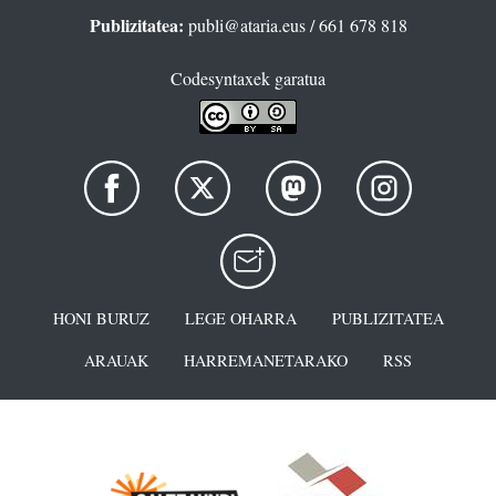
Publizitatea:
publi@ataria.eus
/ 661 678 818
Codesyntaxek garatua
HONI BURUZ
LEGE OHARRA
PUBLIZITATEA
ARAUAK
HARREMANETARAKO
RSS