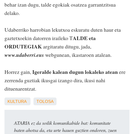
behar izan dugu, talde egokiak osatzea garrantzitsua
delako.
Udaberriko harrobian lekutxoa eskuratu duten haur eta
ALDE eta
gaztetxoekin datorren iraileko T
ORDUTEGIAK
argitaratu ditugu, jada,
www.udaberri.eus
webgunean, ikastaroen atalean.
Igeralde kalean dugun lokaleko atean
Horrez gain,
ere
zerrenda guztiak ikusgai izango dira, ikusi nahi
dituenarentzat.
KULTURA
TOLOSA
ATARIA ez da soilik komunikabide bat: komunitate
baten ahotsa da, eta urte hauen guztien ondoren, zuen