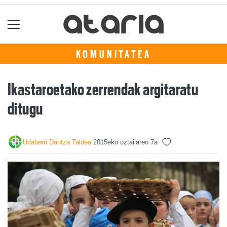
KOMUNITATEA
Ikastaroetako zerrendak argitaratu
ditugu
Udaberri Dantza Taldea
2015eko uztailaren 7a