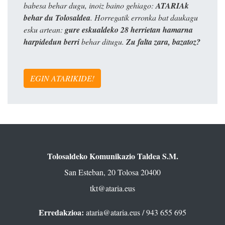
babesa behar dugu, inoiz baino gehiago:
ATARIAk
behar du Tolosaldea
. Horregatik erronka bat daukagu
esku artean:
gure eskualdeko 28 herrietan hamarna
harpidedun berri
behar ditugu.
Zu falta zara, bazatoz?
EGIN ATARIKIDE!
Tolosaldeko Komunikazio Taldea S.M.
San Esteban, 20 Tolosa 20400
tkt@ataria.eus
Erredakzioa:
ataria@ataria.eus
/ 943 655 695