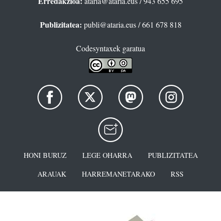
Erredakzioa:
ataria@ataria.eus
/ 943 655 695
Publizitatea:
publi@ataria.eus
/ 661 678 818
Codesyntaxek garatua
HONI BURUZ
LEGE OHARRA
PUBLIZITATEA
ARAUAK
HARREMANETARAKO
RSS