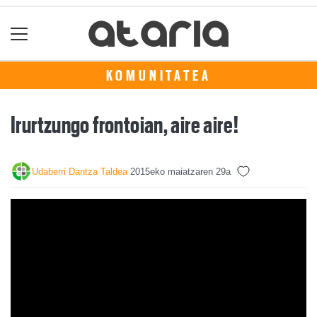
KOMUNITATEA
Irurtzungo frontoian, aire aire!
Udaberri Dantza Taldea
2015eko maiatzaren 29a