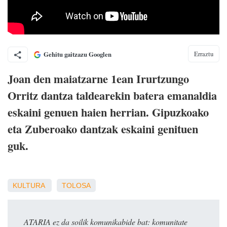
Erraztu
Gehitu gaitzazu Googlen
Joan den maiatzarne 1ean Irurtzungo
Orritz dantza taldearekin batera emanaldia
eskaini genuen haien herrian. Gipuzkoako
eta Zuberoako dantzak eskaini genituen
guk.
KULTURA
TOLOSA
ATARIA ez da soilik komunikabide bat: komunitate