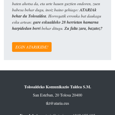
baten ahotsa da, eta urte hauen guztien ondoren, zuen
babesa behar dugu, inoiz baino gehiago:
ATARIAk
behar du Tolosaldea
. Horregatik erronka bat daukagu
esku artean:
gure eskualdeko 28 herrietan hamarna
harpidedun berri
behar ditugu.
Zu falta zara, bazatoz?
EGIN ATARIKIDE!
Tolosaldeko Komunikazio Taldea S.M.
San Esteban, 20 Tolosa 20400
tkt@ataria.eus