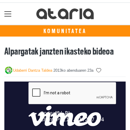
KOMUNITATEA
Alpargatak janzten ikasteko bideoa
Udaberri Dantza Taldea
2013ko abenduaren 23a