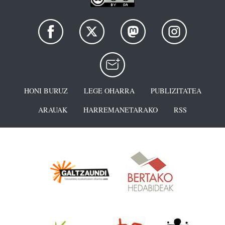
HONI BURUZ
LEGE OHARRA
PUBLIZITATEA
ARAUAK
HARREMANETARAKO
RSS