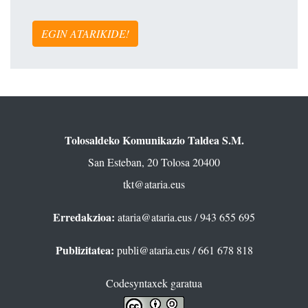
EGIN ATARIKIDE!
Tolosaldeko Komunikazio Taldea S.M.
San Esteban, 20 Tolosa 20400
tkt@ataria.eus
Erredakzioa:
ataria@ataria.eus
/ 943 655 695
Publizitatea:
publi@ataria.eus
/ 661 678 818
Codesyntaxek garatua