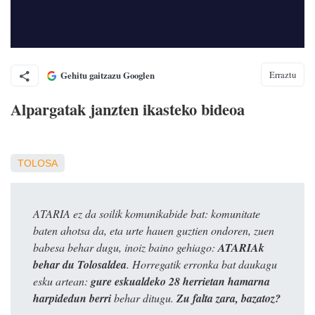
Erraztu
Gehitu gaitzazu Googlen
Alpargatak janzten ikasteko bideoa
TOLOSA
ATARIA ez da soilik komunikabide bat: komunitate
baten ahotsa da, eta urte hauen guztien ondoren, zuen
babesa behar dugu, inoiz baino gehiago:
ATARIAk
behar du Tolosaldea
. Horregatik erronka bat daukagu
esku artean:
gure eskualdeko 28 herrietan hamarna
harpidedun berri
behar ditugu.
Zu falta zara, bazatoz?